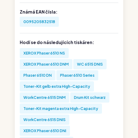
Známá EAN čísla:
0095205832518
Hodí se do následujících tiskáren:
XEROX Phaser 6510 NS
XEROX Phaser 6510 DNM
WC 6515 DNIS
Phaser 6510 DN
Phaser 6510 Series
Toner-Kit gelb extra High-Capacity
WorkCentre 6515 DNM
Drum Kit schwarz
Toner-Kit magenta extra High-Capacity
WorkCentre 6515 DNIS
XEROX Phaser 6510 DNI