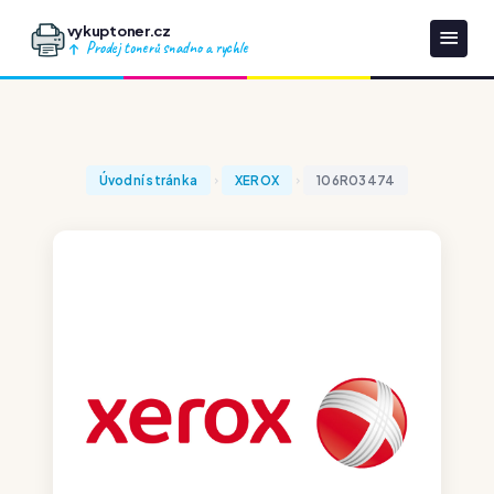
vykuptoner.cz
Prodej tonerů snadno a rychle
Úvodní stránka
XEROX
106R03474