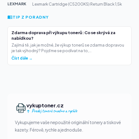
LEXMARK
Lexmark Cartridge (C5200KS) Return Black 1,5k
TIP Z PORADNY
Zdarma doprava při výkupu tonerů: Co se skrývá za
nabídkou?
Zajímá tě, jak je možné, že výkup tonerů se zdarma dopravou
je tak výhodný? Pojďme se podívat na to,...
Číst dále →
vykuptoner.cz
Prodej tonerů snadno a rychle
Vykupujeme vaše nepoužité originální tonery a tiskové
kazety. Férově, rychle a jednoduše.