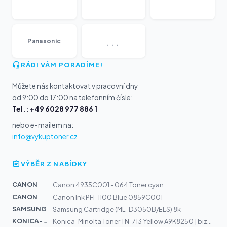
...
Panasonic
RÁDI VÁM PORADÍME!
Můžete nás kontaktovat v pracovní dny
od 9:00 do 17:00 na telefonním čísle:
Tel.: +49 6028 977 886 1
nebo e-mailem na:
info@vykuptoner.cz
VÝBĚR Z NABÍDKY
CANON
Canon 4935C001 - 064 Toner cyan
CANON
Canon Ink PFI-1100 Blue 0859C001
SAMSUNG
Samsung Cartridge (ML-D3050B/ELS) 8k
KONICA-MIN...
Konica-Minolta Toner TN-713 Yellow A9K8250 | bizhub C65...