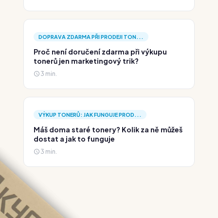
DOPRAVA ZDARMA PŘI PRODEJI TON...
Proč není doručení zdarma při výkupu
tonerů jen marketingový trik?
3 min.
VÝKUP TONERŮ: JAK FUNGUJE PROD...
Máš doma staré tonery? Kolik za ně můžeš
dostat a jak to funguje
3 min.