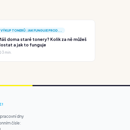
VÝKUP TONERŮ: JAK FUNGUJE PROD...
áš doma staré tonery? Kolik za ně můžeš
ostat a jak to funguje
3 min.
E!
 pracovní dny
onním čísle:
1