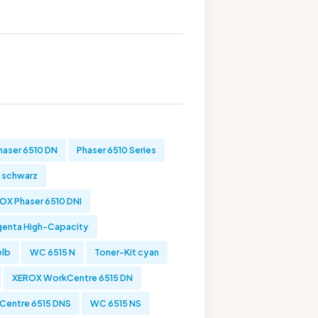
haser 6510 DN
Phaser 6510 Series
t schwarz
OX Phaser 6510 DNI
genta High-Capacity
elb
WC 6515 N
Toner-Kit cyan
XEROX WorkCentre 6515 DN
Centre 6515 DNS
WC 6515 NS