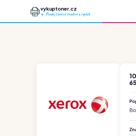
vykuptoner.cz
Prodej tonerů snadno a rychle
1
65
Po
Boh
Zn