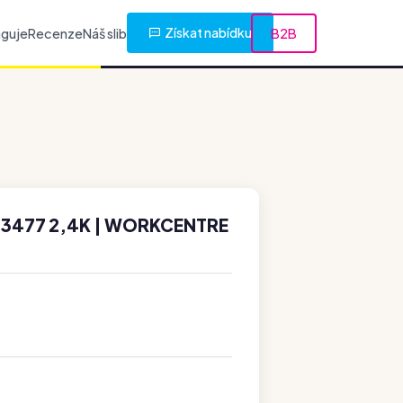
Získat nabídku
nguje
Recenze
Náš slib
B2B
03477 2,4K | WORKCENTRE