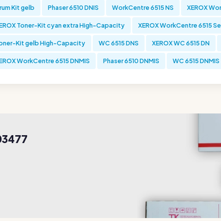
rum Kit gelb
Phaser 6510 DNIS
WorkCentre 6515 NS
XEROX Wor
EROX Toner-Kit cyan extra High-Capacity
XEROX WorkCentre 6515 Se
oner-Kit gelb High-Capacity
WC 6515 DNS
XEROX WC 6515 DN
EROX WorkCentre 6515 DNMIS
Phaser 6510 DNMIS
WC 6515 DNMIS
03477