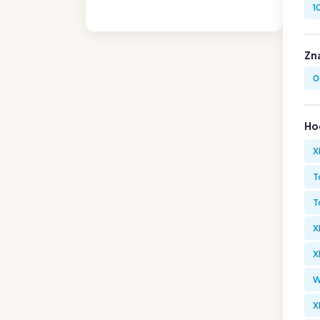
1
Zn
0
Hod
X
T
T
X
X
W
X