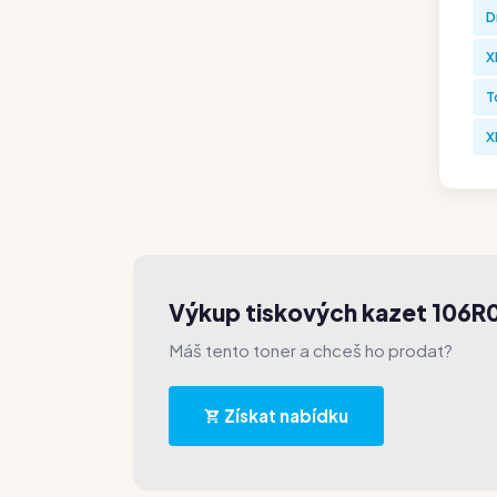
D
X
T
X
Výkup tiskových kazet 106R
Máš tento toner a chceš ho prodat?
Získat nabídku