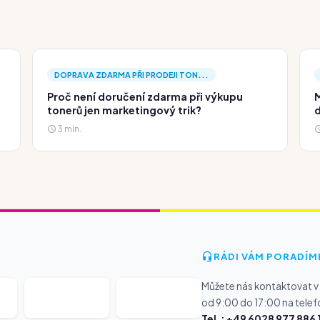
DOPRAVA ZDARMA PŘI PRODEJI TON...
Proč není doručení zdarma při výkupu
M
tonerů jen marketingový trik?
d
3 min.
RÁDI VÁM PORADÍM
Můžete nás kontaktovat v
od 9:00 do 17:00 na telef
Tel.: +49 6028 977 886 