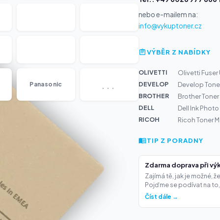
nebo e-mailem na:
info@vykuptoner.cz
VÝBĚR Z NABÍDKY
OLIVETTI
Olivetti Fuser
...
DEVELOP
Panasonic
Develop Toner
BROTHER
Brother Tone
DELL
Dell Ink Phot
RICOH
Ricoh Toner 
TIP Z PORADNY
Zdarma doprava při výk
Zajímá tě, jak je možné, 
Pojďme se podívat na to,.
Číst dále →