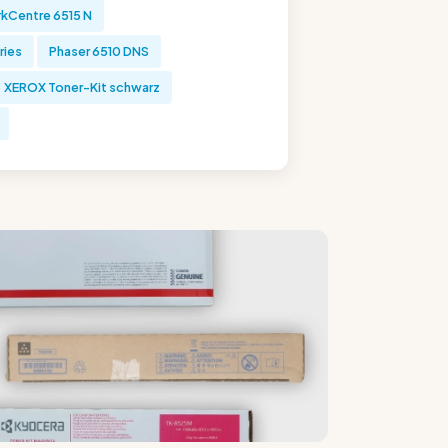
kCentre 6515 N
ries
Phaser 6510 DNS
XEROX Toner-Kit schwarz