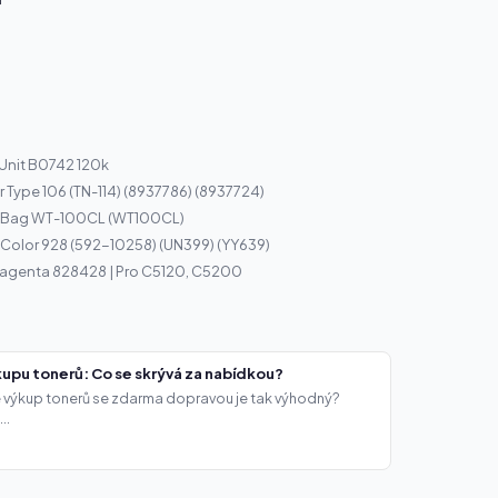
 Unit B0742 120k
 Type 106 (TN-114) (8937786) (8937724)
r Bag WT-100CL (WT100CL)
o Color 928 (592-10258) (UN399) (YY639)
Magenta 828428 | Pro C5120, C5200
upu tonerů: Co se skrývá za nabídkou?
že výkup tonerů se zdarma dopravou je tak výhodný?
..