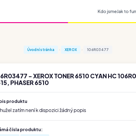
Kdo jsme
Jak to fu
Úvodní stránka
XEROX
106R03477
06R03477 - XEROX TONER 6510 CYAN HC 106R
15, PHASER 6510
pis produktu
užel zatím není k dispozici žádný popis
ámá čísla produktu: