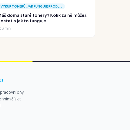
VÝKUP TONERŮ: JAK FUNGUJE PROD...
áš doma staré tonery? Kolik za ně můžeš
ostat a jak to funguje
3 min.
E!
 pracovní dny
onním čísle:
1