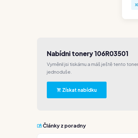
X
Nabídni tonery 106R03501
Vyměnil jsi tiskárnu a máš ještě tento ton
jednoduše.
Získat nabídku
Články z poradny