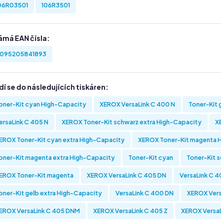
06R03501
106R3501
ámá EAN čísla:
095205841893
í se do následujících tiskáren:
oner-Kit cyan High-Capacity
XEROX VersaLink C 400 N
Toner-Kit 
ersaLink C 405 N
XEROX Toner-Kit schwarz extra High-Capacity
X
EROX Toner-Kit cyan extra High-Capacity
XEROX Toner-Kit magenta 
oner-Kit magenta extra High-Capacity
Toner-Kit cyan
Toner-Kit 
EROX Toner-Kit magenta
XEROX VersaLink C 405 DN
VersaLink C 4
oner-Kit gelb extra High-Capacity
VersaLink C 400 DN
XEROX Vers
EROX VersaLink C 405 DNM
XEROX VersaLink C 405 Z
XEROX VersaL