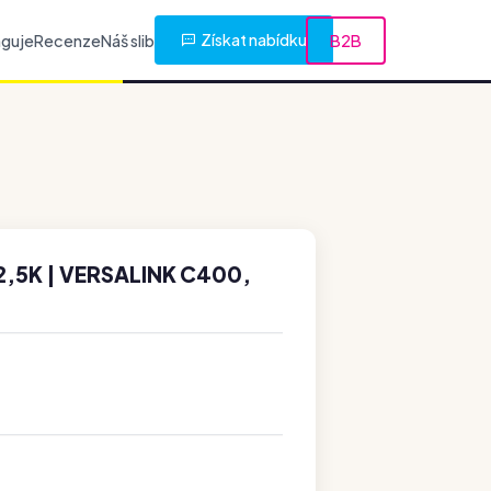
Získat nabídku
nguje
Recenze
Náš slib
B2B
,5K | VERSALINK C400,