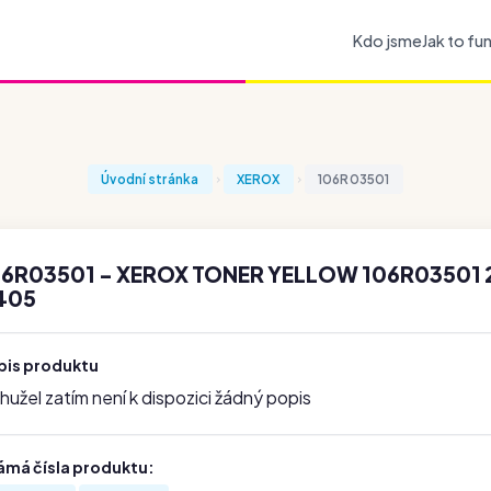
Kdo jsme
Jak to fu
Úvodní stránka
XEROX
106R03501
06R03501 - XEROX TONER YELLOW 106R03501 2
405
pis produktu
užel zatím není k dispozici žádný popis
ámá čísla produktu: