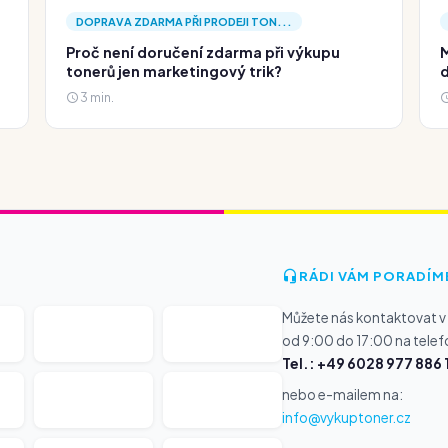
DOPRAVA ZDARMA PŘI PRODEJI TON...
Proč není doručení zdarma při výkupu
M
tonerů jen marketingový trik?
d
3 min.
RÁDI VÁM PORADÍM
Můžete nás kontaktovat v
od 9:00 do 17:00 na telef
Tel.: +49 6028 977 886 
nebo e-mailem na:
info@vykuptoner.cz