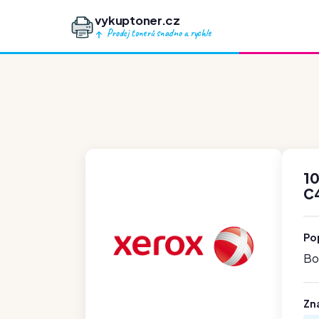
vykuptoner.cz
Prodej tonerů snadno a rychle
1
C
Po
Boh
Zn