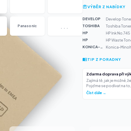
VÝBĚR Z NABÍDKY
DEVELOP
Develop Toner
...
TOSHIBA
Panasonic
Toshiba Tone
HP
HP Ink No.74
HP
HP Waste Tone
KONICA-MIN...
Konica-Minol
TIP Z PORADNY
Zdarma doprava při výk
Zajímá tě, jak je možné, 
Pojďme se podívat na to,.
Číst dále →