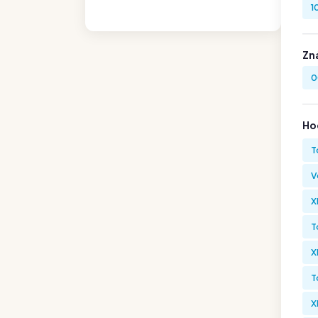
1
Zn
0
Hod
T
V
X
T
X
T
X