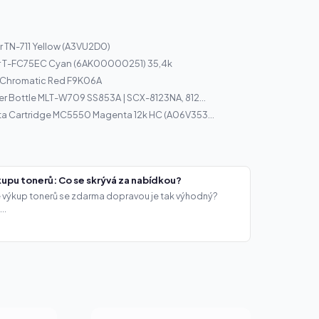
 TN-711 Yellow (A3VU2D0)
r T-FC75EC Cyan (6AK00000251) 35,4k
5 Chromatic Red F9K06A
r Bottle MLT-W709 SS853A | SCX-8123NA, 812...
ta Cartridge MC5550 Magenta 12k HC (A06V353...
upu tonerů: Co se skrývá za nabídkou?
že výkup tonerů se zdarma dopravou je tak výhodný?
..