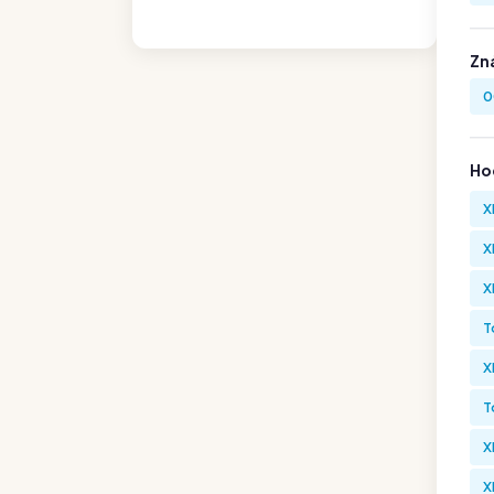
Zn
0
Hod
X
X
X
T
X
T
X
X