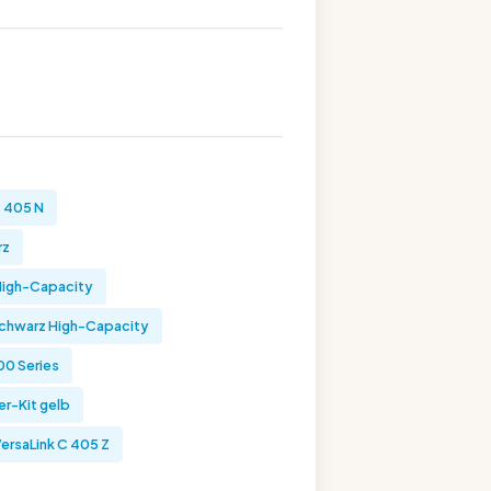
C 405 N
rz
High-Capacity
schwarz High-Capacity
00 Series
r-Kit gelb
ersaLink C 405 Z