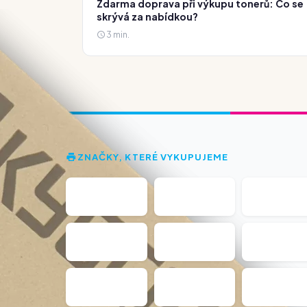
Zdarma doprava při výkupu tonerů: Co se
skrývá za nabídkou?
3 min.
ZNAČKY, KTERÉ VYKUPUJEME