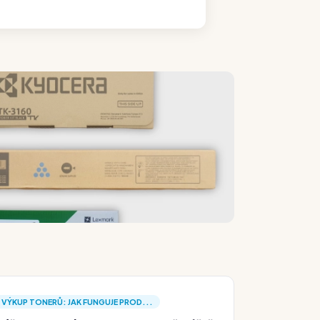
VÝKUP TONERŮ: JAK FUNGUJE PROD...