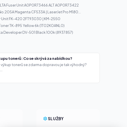
TA Fuser Unit A0P0R73466 ALT A0P0R73422
No.205A Magenta CF533A | LaserJet Pro M180...
r Unit FK-420 2FT93030 | KM-2550
Toner TK-895 Yellow 6k (1T02K0ANL0)
a Developer DV-501 Black 100k (8937857)
upu tonerů: Co se skrývá za nabídkou?
že výkup tonerů se zdarma dopravou je tak výhodný?
..
Y
SLUŽBY