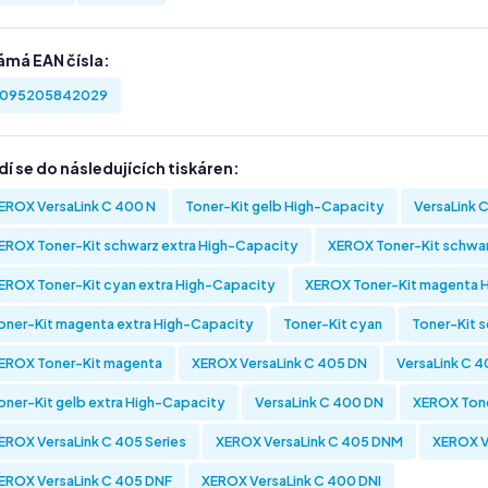
ámá EAN čísla:
095205842029
í se do následujících tiskáren:
EROX VersaLink C 400 N
Toner-Kit gelb High-Capacity
VersaLink 
EROX Toner-Kit schwarz extra High-Capacity
XEROX Toner-Kit schwa
EROX Toner-Kit cyan extra High-Capacity
XEROX Toner-Kit magenta 
oner-Kit magenta extra High-Capacity
Toner-Kit cyan
Toner-Kit 
EROX Toner-Kit magenta
XEROX VersaLink C 405 DN
VersaLink C 4
oner-Kit gelb extra High-Capacity
VersaLink C 400 DN
XEROX Tone
EROX VersaLink C 405 Series
XEROX VersaLink C 405 DNM
XEROX V
EROX VersaLink C 405 DNF
XEROX VersaLink C 400 DNI