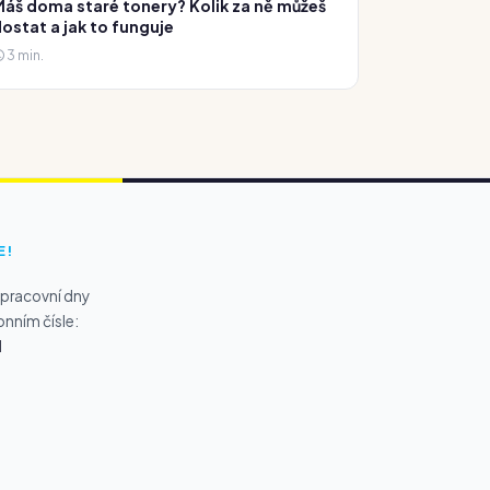
áš doma staré tonery? Kolik za ně můžeš
ostat a jak to funguje
3 min.
E!
 pracovní dny
onním čísle:
1