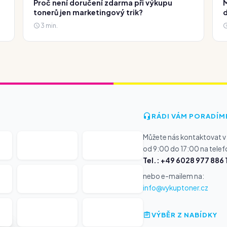
Proč není doručení zdarma při výkupu
M
tonerů jen marketingový trik?
d
3 min.
RÁDI VÁM PORADÍM
Můžete nás kontaktovat v
od 9:00 do 17:00 na telef
Tel.: +49 6028 977 886 
nebo e-mailem na:
info@vykuptoner.cz
VÝBĚR Z NABÍDKY