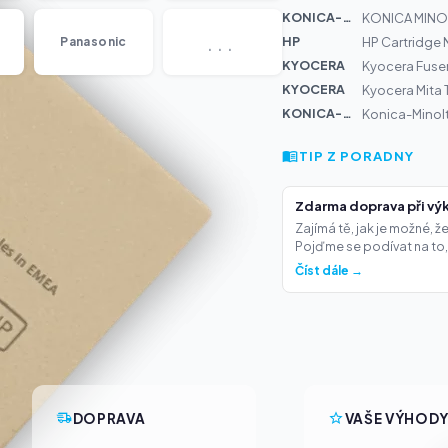
KONICA-MIN...
KONICA MINOL
...
HP
Panasonic
HP Cartridge 
KYOCERA
Kyocera Fuse
KYOCERA
Kyocera Mita 
KONICA-MIN...
Konica-Minolt
TIP Z PORADNY
Zdarma doprava při výk
Zajímá tě, jak je možné, 
Pojďme se podívat na to,.
Číst dále →
DOPRAVA
VAŠE VÝHOD