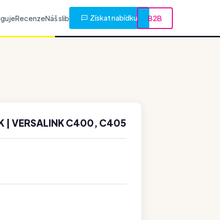
Získat nabídku
nguje
Recenze
Náš slib
B2B
K | VERSALINK C400, C405