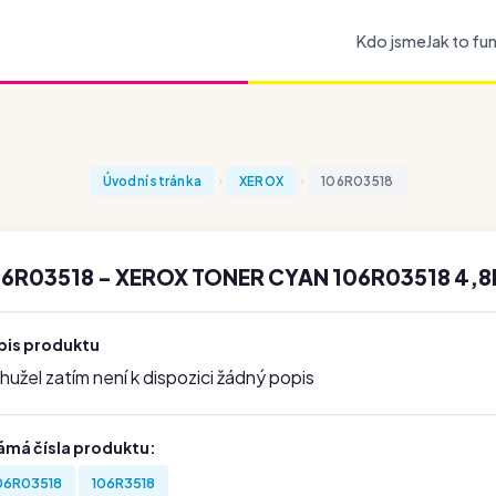
Kdo jsme
Jak to fu
Úvodní stránka
XEROX
106R03518
06R03518 - XEROX TONER CYAN 106R03518 4,8
pis produktu
užel zatím není k dispozici žádný popis
ámá čísla produktu:
06R03518
106R3518