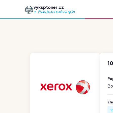
vykuptoner.cz
Prodej tonerů snadno a rychle
1
Po
Boh
Zn
1