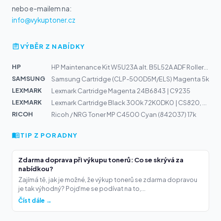
nebo e-mailem na:
info@vykuptoner.cz
VÝBĚR Z NABÍDKY
HP
HP Maintenance Kit W5U23A alt. B5L52A ADF RollertReplac...
SAMSUNG
Samsung Cartridge (CLP-500D5M/ELS) Magenta 5k
LEXMARK
Lexmark Cartridge Magenta 24B6843 | C9235
LEXMARK
Lexmark Cartridge Black 300k 72K0DK0 | CS820, CX820, CX...
RICOH
Ricoh / NRG Toner MP C4500 Cyan (842037) 17k
TIP Z PORADNY
Zdarma doprava při výkupu tonerů: Co se skrývá za
nabídkou?
Zajímá tě, jak je možné, že výkup tonerů se zdarma dopravou
je tak výhodný? Pojďme se podívat na to,...
Číst dále →