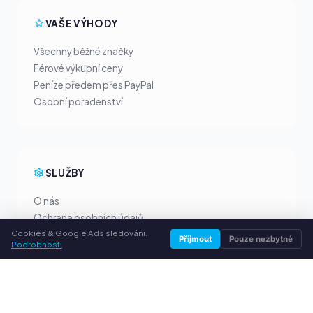
VAŠE VÝHODY
Všechny běžné značky
Férové výkupní ceny
Peníze předem přes PayPal
Osobní poradenství
SLUŽBY
O nás
Ochrana osobních údajů
Cookies & Google Ads sledování.
Kontakt / Právní informace
Přijmout
Pouze nezbytné
Podrobnosti
Časté dotazy (FAQ)
Poradna