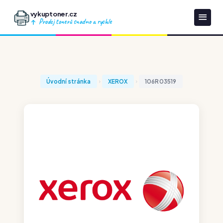
vykuptoner.cz
Prodej tonerů snadno a rychle
Úvodní stránka
XEROX
106R03519