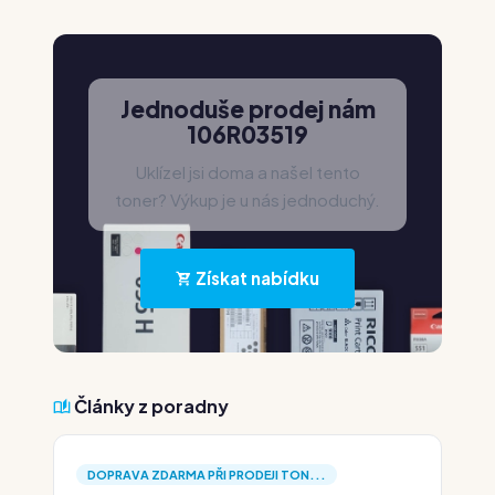
Jednoduše prodej nám
106R03519
Uklízel jsi doma a našel tento
toner? Výkup je u nás jednoduchý.
Získat nabídku
Články z poradny
DOPRAVA ZDARMA PŘI PRODEJI TON...