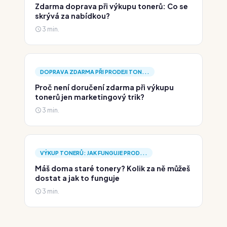
Zdarma doprava při výkupu tonerů: Co se
skrývá za nabídkou?
3 min.
DOPRAVA ZDARMA PŘI PRODEJI TON...
Proč není doručení zdarma při výkupu
tonerů jen marketingový trik?
3 min.
VÝKUP TONERŮ: JAK FUNGUJE PROD...
Máš doma staré tonery? Kolik za ně můžeš
dostat a jak to funguje
3 min.