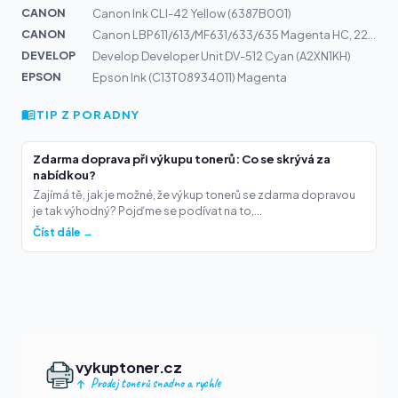
CANON
Canon Ink CLI-42 Yellow (6387B001)
CANON
Canon LBP611/613/MF631/633/635 Magenta HC, 2200 S., 045...
DEVELOP
Develop Developer Unit DV-512 Cyan (A2XN1KH)
EPSON
Epson Ink (C13T08934011) Magenta
TIP Z PORADNY
Zdarma doprava při výkupu tonerů: Co se skrývá za
nabídkou?
Zajímá tě, jak je možné, že výkup tonerů se zdarma dopravou
je tak výhodný? Pojďme se podívat na to,...
Číst dále →
vykuptoner.cz
Prodej tonerů snadno a rychle