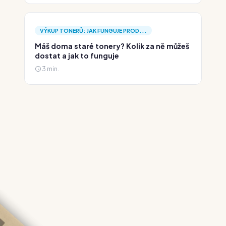
VÝKUP TONERŮ: JAK FUNGUJE PROD...
Máš doma staré tonery? Kolik za ně můžeš
dostat a jak to funguje
3 min.