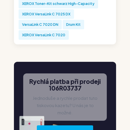
XEROX Toner-Kit schwarz High-Capacity
XEROX VersaLink C 7025 DX
VersaLink C 7020 DN
Drum Kit
XEROX VersaLink C 7020
Rychlá platba při prodeji
106R03737
Jednoduše a rychle prodat tuto
tiskovou kazetu? U nás je to
možné.