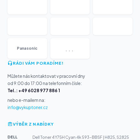
...
Panasonic
RÁDI VÁM PORADÍME!
Můžete nás kontaktovat v pracovní dny
od 9:00 do 17:00 na telefonním čísle:
Tel.: +49 6028 977 886 1
nebo e-mailem na:
info@vykuptoner.cz
VÝBĚR Z NABÍDKY
DELL
Dell Toner 4Y75H Cyan 4k 593-BBSF | H825, S2825