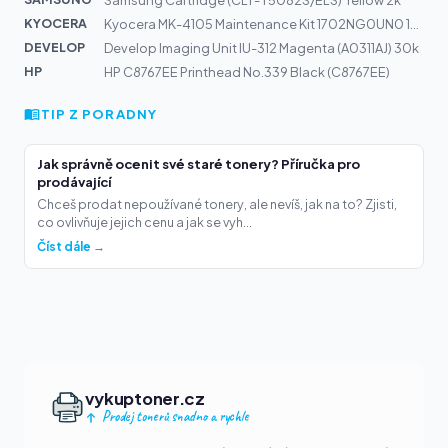
Samsung Cartridge (CLT-Y5082S/ELS) Yellow 2k
KYOCERA
Kyocera MK-4105 Maintenance Kit 1702NG0UN0 150k | TASKa...
DEVELOP
Develop Imaging Unit IU-312 Magenta (A0311AJ) 30k
HP
HP C8767EE Printhead No.339 Black (C8767EE)
TIP Z PORADNY
Jak správně ocenit své staré tonery? Příručka pro
prodávající
Chceš prodat nepoužívané tonery, ale nevíš, jak na to? Zjisti,
co ovlivňuje jejich cenu a jak se vyh...
Číst dále →
vykuptoner.cz
Prodej tonerů snadno a rychle