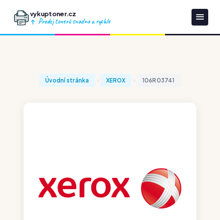
vykuptoner.cz
Prodej tonerů snadno a rychle
Úvodní stránka
XEROX
106R03741