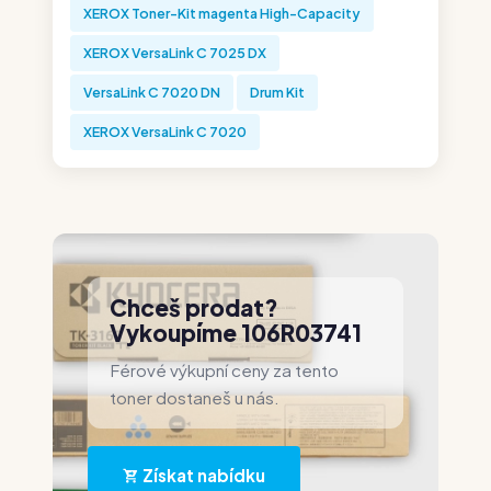
XEROX Toner-Kit magenta High-Capacity
XEROX VersaLink C 7025 DX
VersaLink C 7020 DN
Drum Kit
XEROX VersaLink C 7020
Chceš prodat?
Vykoupíme 106R03741
Férové výkupní ceny za tento
toner dostaneš u nás.
Získat nabídku