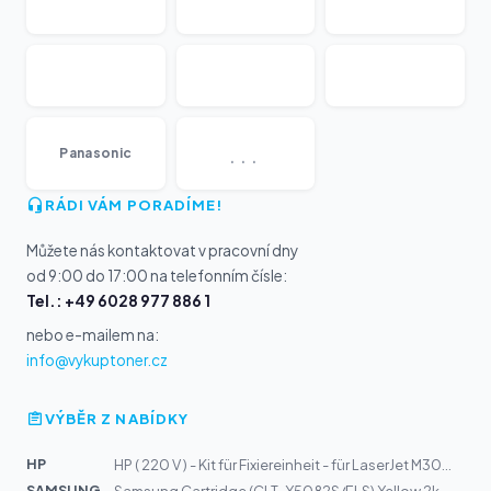
...
Panasonic
RÁDI VÁM PORADÍME!
Můžete nás kontaktovat v pracovní dny
od 9:00 do 17:00 na telefonním čísle:
Tel.: +49 6028 977 886 1
nebo e-mailem na:
info@vykuptoner.cz
VÝBĚR Z NABÍDKY
HP
HP ( 220 V ) - Kit für Fixiereinheit - für LaserJet M30...
SAMSUNG