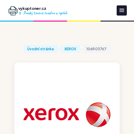
vykuptoner.cz
Prodej tonerů snadno a rychle
Úvodní stránka
XEROX
106R03767