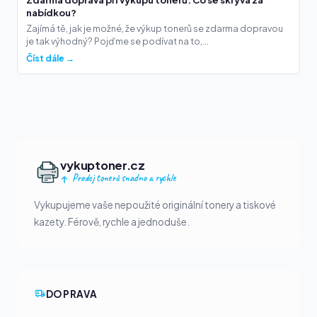
nabídkou?
Zajímá tě, jak je možné, že výkup tonerů se zdarma dopravou
je tak výhodný? Pojďme se podívat na to,...
Číst dále →
vykuptoner.cz
Prodej tonerů snadno a rychle
Vykupujeme vaše nepoužité originální tonery a tiskové
kazety. Férově, rychle a jednoduše.
DOPRAVA