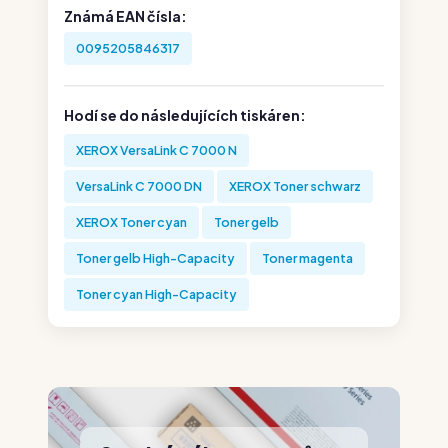
Známá EAN čísla:
0095205846317
Hodí se do následujících tiskáren:
XEROX VersaLink C 7000 N
VersaLink C 7000 DN
XEROX Toner schwarz
XEROX Toner cyan
Toner gelb
Toner gelb High-Capacity
Toner magenta
Toner cyan High-Capacity