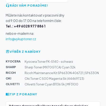
RÁDI VÁM PORADÍME!
Můžete nás kontaktovat v pracovní dny
od 9:00 do 17:00 na telefonním čísle:
Tel.: +49 6028 977 886 1
nebo e-mailem na:
info@vykuptoner.cz
VÝBĚR Z NABÍDKY
KYOCERA
Kyocera Toner FK-5140 - schwarz
SHARP
Sharp Toner (MX70GTCA) Cyan 32k
RICOH
Ricoh Maintenance Kit SP6630N 406721 | SP6330N
OKI
Oki Toner C 500 Magenta 5k (44469723)
OLIVETTI
Olivetti Toner Cyan B1136 5k | MF3100
TIP Z PORADNY
Zdarma doprava při výkupu tonerů: Co se skrývá za