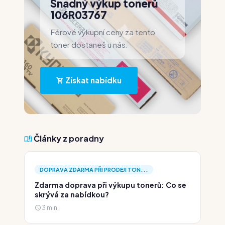
Snadný výkup tonerů
106R03767
Férové výkupní ceny za tento
toner dostaneš u nás.
Získat nabídku
Články z poradny
DOPRAVA ZDARMA PŘI PRODEJI TON...
Zdarma doprava při výkupu tonerů: Co se
skrývá za nabídkou?
3 min.