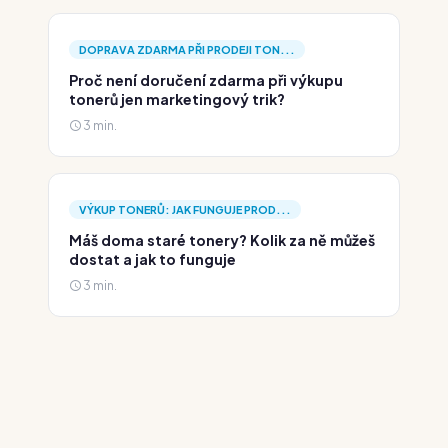
DOPRAVA ZDARMA PŘI PRODEJI TON...
Proč není doručení zdarma při výkupu
tonerů jen marketingový trik?
3 min.
VÝKUP TONERŮ: JAK FUNGUJE PROD...
Máš doma staré tonery? Kolik za ně můžeš
dostat a jak to funguje
3 min.