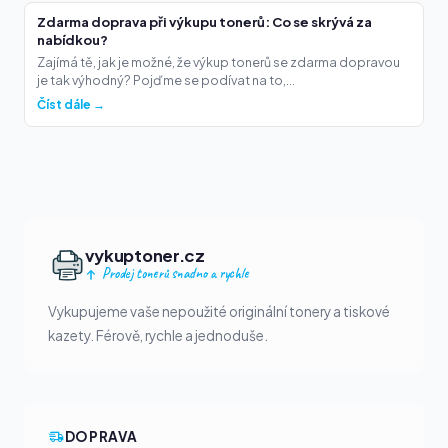
Zdarma doprava při výkupu tonerů: Co se skrývá za
nabídkou?
Zajímá tě, jak je možné, že výkup tonerů se zdarma dopravou
je tak výhodný? Pojďme se podívat na to,...
Číst dále →
vykuptoner.cz
Prodej tonerů snadno a rychle
Vykupujeme vaše nepoužité originální tonery a tiskové
kazety. Férově, rychle a jednoduše.
DOPRAVA