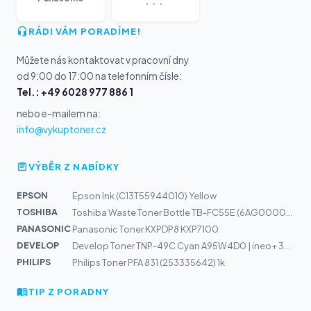
RÁDI VÁM PORADÍME!
Můžete nás kontaktovat v pracovní dny
od 9:00 do 17:00 na telefonním čísle:
Tel.: +49 6028 977 886 1
nebo e-mailem na:
info@vykuptoner.cz
VÝBĚR Z NABÍDKY
EPSON
Epson Ink (C13T55944010) Yellow
TOSHIBA
Toshiba Waste Toner Bottle TB-FC55E (6AG00002332) 130k
PANASONIC
Panasonic Toner KXPDP8 KXP7100
DEVELOP
Develop Toner TNP-49C Cyan A95W4D0 | ineo+ 3351, 3851
PHILIPS
Philips Toner PFA 831 (253335642) 1k
TIP Z PORADNY