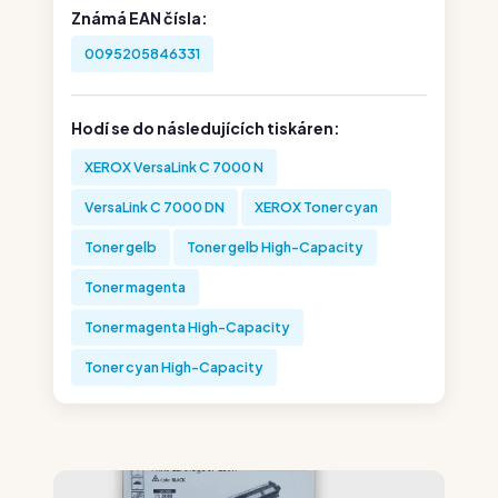
Známá EAN čísla:
0095205846331
Hodí se do následujících tiskáren:
XEROX VersaLink C 7000 N
VersaLink C 7000 DN
XEROX Toner cyan
Toner gelb
Toner gelb High-Capacity
Toner magenta
Toner magenta High-Capacity
Toner cyan High-Capacity