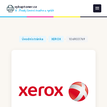
vykuptoner.cz
Prodej tonerů snadno a rychle
Úvodní stránka
XEROX
106R03769