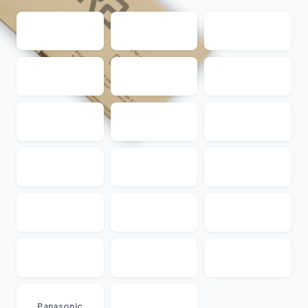
...
Panasonic