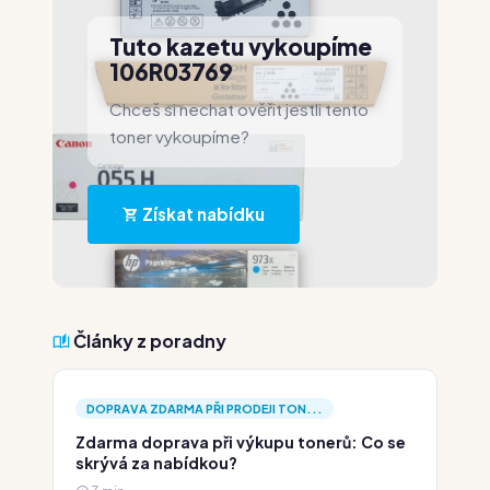
Tuto kazetu vykoupíme
106R03769
Chceš si nechat ověřit jestli tento
toner vykoupíme?
Získat nabídku
Články z poradny
DOPRAVA ZDARMA PŘI PRODEJI TON...
Zdarma doprava při výkupu tonerů: Co se
skrývá za nabídkou?