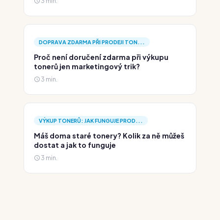
3 min.
DOPRAVA ZDARMA PŘI PRODEJI TON...
Proč není doručení zdarma při výkupu
tonerů jen marketingový trik?
3 min.
VÝKUP TONERŮ: JAK FUNGUJE PROD...
Máš doma staré tonery? Kolik za ně můžeš
dostat a jak to funguje
3 min.