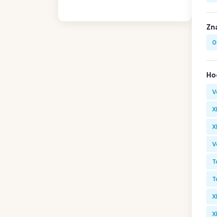
Zn
0
Hod
V
X
X
V
T
T
X
X