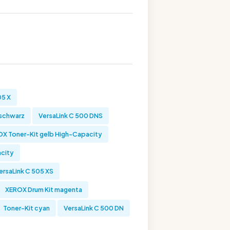
05 X
 schwarz
VersaLink C 500 DNS
X Toner-Kit gelb High-Capacity
acity
rsaLink C 505 XS
XEROX Drum Kit magenta
Toner-Kit cyan
VersaLink C 500 DN