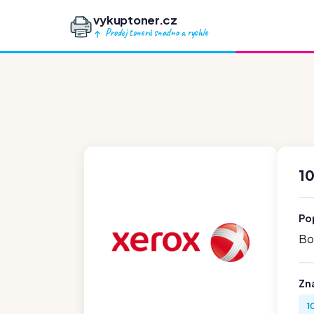
vykuptoner.cz
Prodej tonerů snadno a rychle
1
Po
Boh
Zn
1