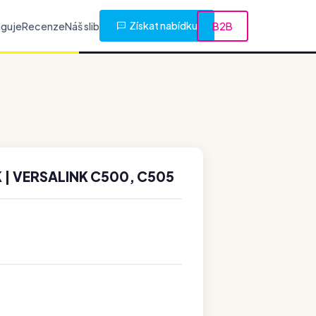
Získat nabídku
nguje
Recenze
Náš slib
B2B
 | VERSALINK C500, C505