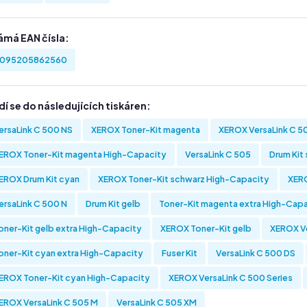
ámá EAN čísla:
095205862560
í se do následujících tiskáren:
ersaLink C 500 NS
XEROX Toner-Kit magenta
XEROX VersaLink C 5
EROX Toner-Kit magenta High-Capacity
VersaLink C 505
Drum Kit
EROX Drum Kit cyan
XEROX Toner-Kit schwarz High-Capacity
XERO
ersaLink C 500 N
Drum Kit gelb
Toner-Kit magenta extra High-Cap
oner-Kit gelb extra High-Capacity
XEROX Toner-Kit gelb
XEROX Ve
oner-Kit cyan extra High-Capacity
Fuser Kit
VersaLink C 500 DS
EROX Toner-Kit cyan High-Capacity
XEROX VersaLink C 500 Series
EROX VersaLink C 505 M
VersaLink C 505 XM