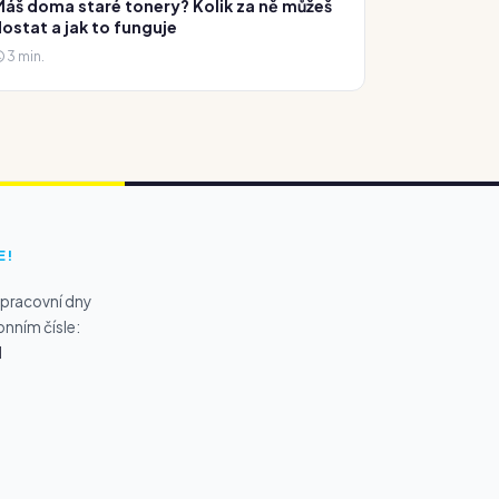
áš doma staré tonery? Kolik za ně můžeš
ostat a jak to funguje
3 min.
E!
 pracovní dny
onním čísle:
1