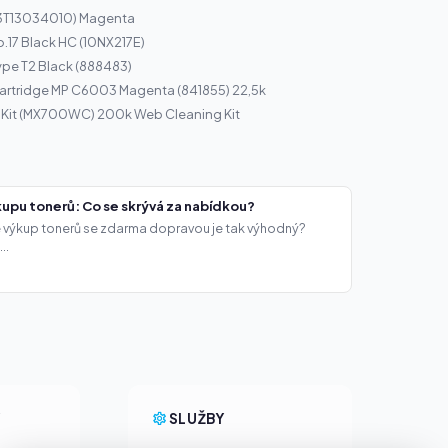
13T13034010) Magenta
o.17 Black HC (10NX217E)
ype T2 Black (888483)
artridge MP C6003 Magenta (841855) 22,5k
e Kit (MX700WC) 200k Web Cleaning Kit
upu tonerů: Co se skrývá za nabídkou?
že výkup tonerů se zdarma dopravou je tak výhodný?
..
Y
SLUŽBY