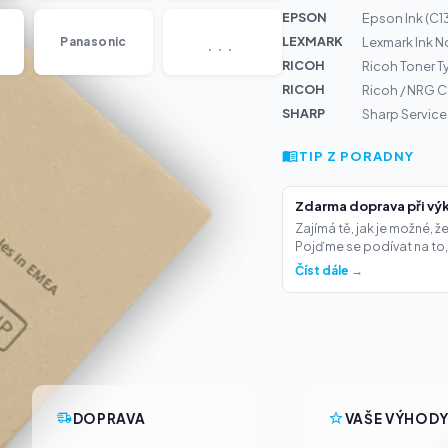
EPSON
Epson Ink (C
...
LEXMARK
Panasonic
Lexmark Ink N
RICOH
Ricoh Toner T
RICOH
Ricoh / NRG C
SHARP
Sharp Servic
TIP Z PORADNY
Zdarma doprava při výk
Zajímá tě, jak je možné, 
Pojďme se podívat na to,.
Číst dále →
DOPRAVA
VAŠE VÝHOD