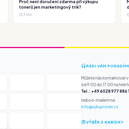
Proč není doručení zdarma při výkupu
M
tonerů jen marketingový trik?
d
3 min.
RÁDI VÁM PORADÍM
Můžete nás kontaktovat v
od 9:00 do 17:00 na telef
Tel.: +49 6028 977 886 
nebo e-mailem na:
info@vykuptoner.cz
VÝBĚR Z NABÍDKY