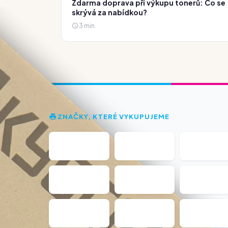
Zdarma doprava při výkupu tonerů: Co se
skrývá za nabídkou?
3 min.
ZNAČKY, KTERÉ VYKUPUJEME