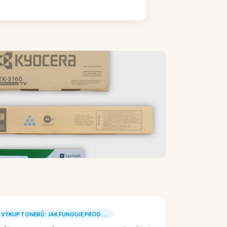
VÝKUP TONERŮ: JAK FUNGUJE PROD...