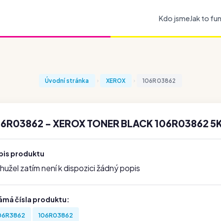
Kdo jsme
Jak to fu
Úvodní stránka
XEROX
106R03862
06R03862 - XEROX TONER BLACK 106R03862 5K
pis produktu
užel zatím není k dispozici žádný popis
ámá čísla produktu:
06R3862
106R03862