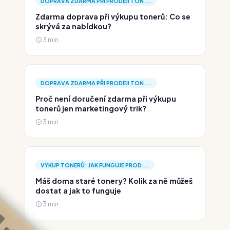
DOPRAVA ZDARMA PŘI PRODEJI TON...
Zdarma doprava při výkupu tonerů: Co se
skrývá za nabídkou?
3 min.
DOPRAVA ZDARMA PŘI PRODEJI TON...
Proč není doručení zdarma při výkupu
tonerů jen marketingový trik?
3 min.
VÝKUP TONERŮ: JAK FUNGUJE PROD...
Máš doma staré tonery? Kolik za ně můžeš
dostat a jak to funguje
3 min.