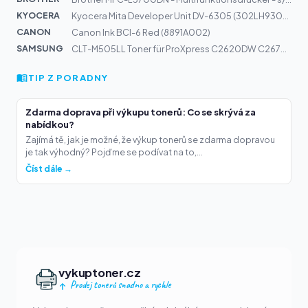
KYOCERA
Kyocera Mita Developer Unit DV-6305 (302LH93034)
CANON
Canon Ink BCI-6 Red (8891A002)
SAMSUNG
CLT-M505LL Toner für ProXpress C2620DW C2670FW C2680FX
TIP Z PORADNY
Zdarma doprava při výkupu tonerů: Co se skrývá za
nabídkou?
Zajímá tě, jak je možné, že výkup tonerů se zdarma dopravou
je tak výhodný? Pojďme se podívat na to,...
Číst dále →
vykuptoner.cz
Prodej tonerů snadno a rychle