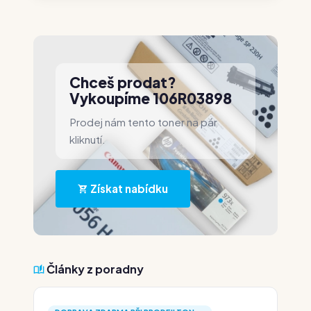
Chceš prodat?
Vykoupíme 106R03898
Prodej nám tento toner na pár
kliknutí.
Získat nabídku
Články z poradny