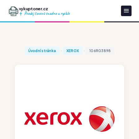
vykuptoner.cz
Prodej tonerů snadno a rychle
Úvodní stránka
XEROX
106R03898