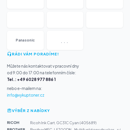
...
Panasonic
RÁDI VÁM PORADÍME!
Můžete nás kontaktovat v pracovní dny
od 9:00 do 17:00 na telefonním čísle:
Tel.: +49 6028 977 886 1
nebo e-mailem na:
info@vykuptoner.cz
VÝBĚR Z NABÍDKY
RICOH
Ricoh Ink Cart. GC31C Cyan (405689)
BROTHER
Brother MFC-L5700DN - Multifunktionsdrucker - s/w - Las...