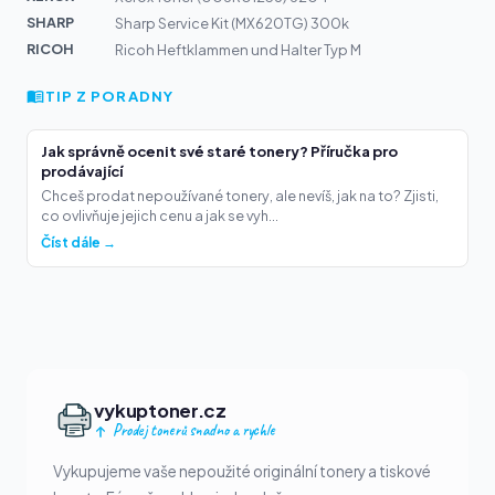
SHARP
Sharp Service Kit (MX620TG) 300k
RICOH
Ricoh Heftklammen und Halter Typ M
TIP Z PORADNY
Jak správně ocenit své staré tonery? Příručka pro
prodávající
Chceš prodat nepoužívané tonery, ale nevíš, jak na to? Zjisti,
co ovlivňuje jejich cenu a jak se vyh...
Číst dále →
vykuptoner.cz
Prodej tonerů snadno a rychle
Vykupujeme vaše nepoužité originální tonery a tiskové