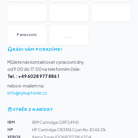
...
Panasonic
RÁDI VÁM PORADÍME!
Můžete nás kontaktovat v pracovní dny
od 9:00 do 17:00 na telefonním čísle:
Tel.: +49 6028 977 886 1
nebo e-mailem na:
info@vykuptoner.cz
VÝBĚR Z NABÍDKY
IBM
IBM Cartridge (28P2494)
HP
HP Cartridge CB381A Cyan No.824A 21k
XEROX
Xerox Toner (006R01238) 6204