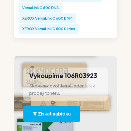
VersaLink C 600 DNS
XEROX VersaLink C 600 DNM
XEROX VersaLink C 600 Series
Vykoupíme 106R03923
Skoro hotovo! Ještě jeden klik k
prodeji toneru.
Získat nabídku