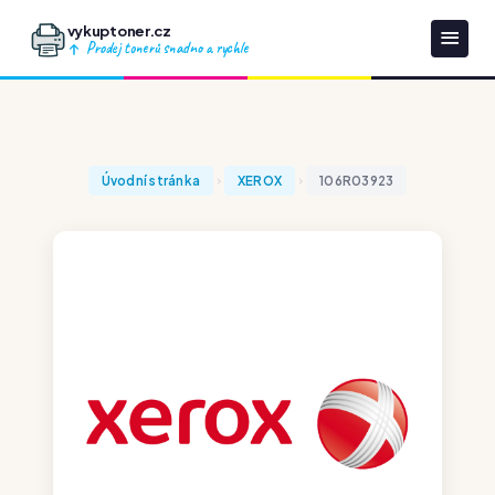
vykuptoner.cz
Prodej tonerů snadno a rychle
Úvodní stránka
XEROX
106R03923