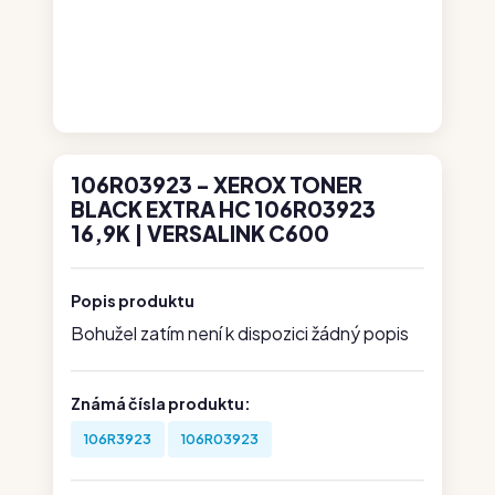
106R03923 - XEROX TONER
BLACK EXTRA HC 106R03923
16,9K | VERSALINK C600
Popis produktu
Bohužel zatím není k dispozici žádný popis
Známá čísla produktu:
106R3923
106R03923