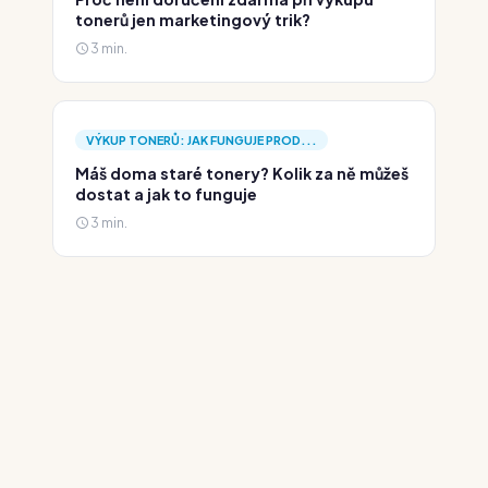
tonerů jen marketingový trik?
3 min.
VÝKUP TONERŮ: JAK FUNGUJE PROD...
Máš doma staré tonery? Kolik za ně můžeš
dostat a jak to funguje
3 min.