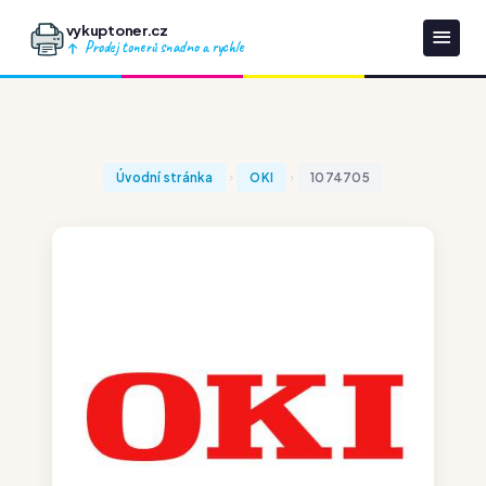
vykuptoner.cz
Prodej tonerů snadno a rychle
Úvodní stránka
OKI
1074705