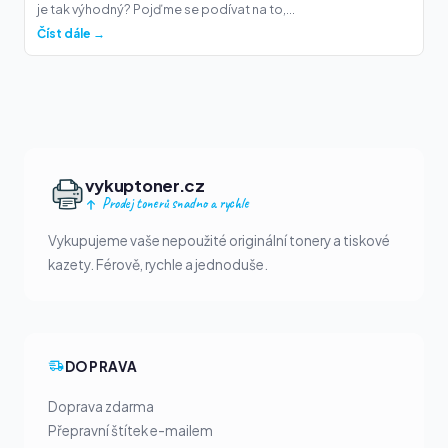
je tak výhodný? Pojďme se podívat na to,...
Číst dále →
vykuptoner.cz
Prodej tonerů snadno a rychle
Vykupujeme vaše nepoužité originální tonery a tiskové
kazety. Férově, rychle a jednoduše.
DOPRAVA
Doprava zdarma
Přepravní štítek e-mailem