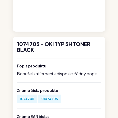
1074705 - OKI TYP 5H TONER
BLACK
Popis produktu
Bohužel zatím není k dispozici žádný popis
Známá čísla produktu:
1074705
01074705
Známá EAN čísla: