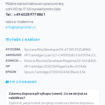
Můžete nás kontaktovat v pracovní dny
od 9:00 do 17:00 na telefonním čísle:
Tel.: +49 6028 977 886 1
nebo e-mailem na:
info@vykuptoner.cz
VÝBĚR Z NABÍDKY
KYOCERA
Kyocera Mita Developer DV-67 (5PLPXZLAPKX)
SAMSUNG
HP Cartridge Cyan CLT-C4092S/ELS SU005A | CLP-310, CLP-...
KONICA-MIN...
Konica-Minolta Developer Magenta DV-614 (A3VX800)
HP
HP Cartridge CE403A Magenta No.507A 6k
EPSON
Epson Cartridge (C13S050436) Black 3,5k
TIP Z PORADNY
Zdarma doprava při výkupu tonerů: Co se skrývá za
nabídkou?
Zajímá tě, jak je možné, že výkup tonerů se zdarma dopravou