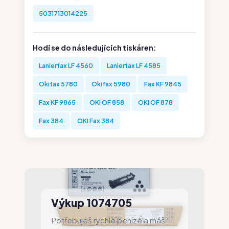
5031713014225
Hodí se do následujících tiskáren:
Lanierfax LF 4560
Lanierfax LF 4585
Okifax 5780
Okifax 5980
Fax KF 9845
Fax KF 9865
OKI OF 858
OKI OF 878
Fax 384
OKI Fax 384
Výkup 1074705
Potřebuješ rychle peníze a máš