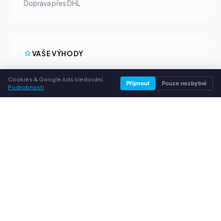
Doprava přes DHL
VAŠE VÝHODY
Všechny běžné značky
Cookies & Google Ads sledování.
Přijmout
Pouze nezbytné
Férové výkupní ceny
Podrobnosti
Peníze předem přes PayPal
Osobní poradenství
SLUŽBY
O nás
Ochrana osobních údajů
Kontakt / Právní informace
Časté dotazy (FAQ)