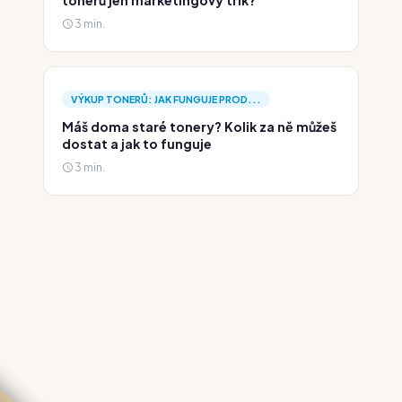
tonerů jen marketingový trik?
3 min.
VÝKUP TONERŮ: JAK FUNGUJE PROD...
Máš doma staré tonery? Kolik za ně můžeš
dostat a jak to funguje
3 min.