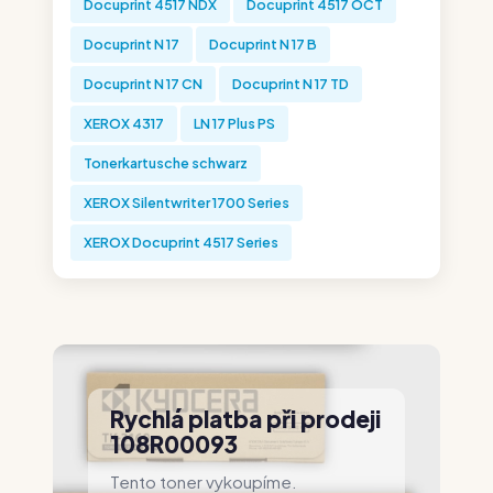
Docuprint 4517 NDX
Docuprint 4517 OCT
Docuprint N 17
Docuprint N 17 B
Docuprint N 17 CN
Docuprint N 17 TD
XEROX 4317
LN 17 Plus PS
Tonerkartusche schwarz
XEROX Silentwriter 1700 Series
XEROX Docuprint 4517 Series
Rychlá platba při prodeji
108R00093
Tento toner vykoupíme.