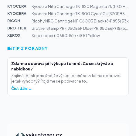
KYOCERA
Kyocera Mita Cartridge TK-820 Magenta 7k (1T02HPBEU0)
KYOCERA
Kyocera Mita Cartridge TK-800 Cyan 10k (370PB5KL)
RICOH
Ricoh / NRG Cartridge MP C6003 Black (841853) 33k
BROTHER
Brother Stamp PR-1850E6P Blue (PR1850E6P) 18x50mm
XEROX
Xerox Toner (106R01152) 7400 Yellow
TIP Z PORADNY
Zdarma doprava při výkupu tonerů: Co se skrývá za
nabídkou?
Zajímá tě, jak je možné, že výkup tonerů se zdarma dopravou
je tak výhodný? Pojďme se podívat na to,...
Číst dále →
vykuptoner.cz