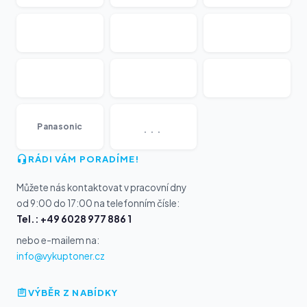
...
Panasonic
RÁDI VÁM PORADÍME!
Můžete nás kontaktovat v pracovní dny
od 9:00 do 17:00 na telefonním čísle:
Tel.: +49 6028 977 886 1
nebo e-mailem na:
info@vykuptoner.cz
VÝBĚR Z NABÍDKY