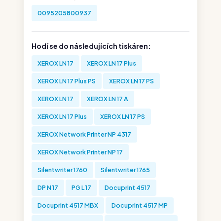
0095205800937
Hodí se do následujících tiskáren:
XEROX LN 17
XEROX LN 17 Plus
XEROX LN 17 Plus PS
XEROX LN 17 PS
XEROX LN 17
XEROX LN 17 A
XEROX LN 17 Plus
XEROX LN 17 PS
XEROX Network Printer NP 4317
XEROX Network Printer NP 17
Silentwriter 1760
Silentwriter 1765
DP N 17
PG L 17
Docuprint 4517
Docuprint 4517 MBX
Docuprint 4517 MP