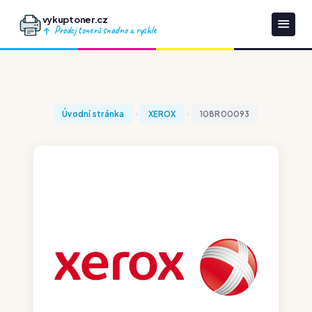
vykuptoner.cz
Prodej tonerů snadno a rychle
Úvodní stránka
XEROX
108R00093