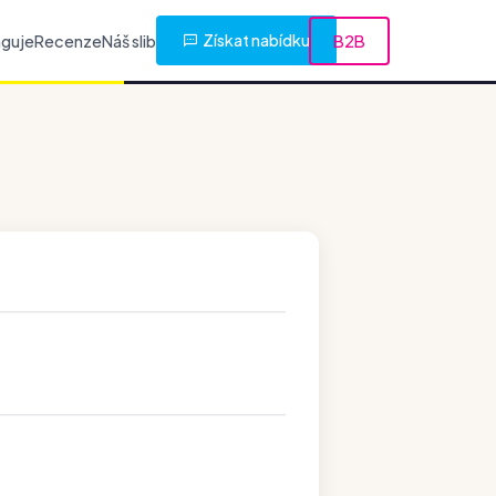
Získat nabídku
nguje
Recenze
Náš slib
B2B