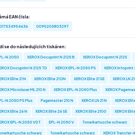
ámá EAN čísla:
017534954636
0095205803297
í se do následujících tiskáren:
PL-N 2050
XEROX Docuprint N 2125 B
XEROX Docuprint N 2125
EROX Docuprint N 2125 TD
XEROX EPL-N 2050 PS
XEROX Infoprint 
EROX Elite 21 N
XEROX Elite 21 DN
XEROX Elite 21 SE
XEROX LN 21
EROX Microlaser ML 210 N
XEROX EPL-N 2050 Plus
XEROX Pagemast
PL-N 2050 PS Plus
Pagemaster 210 N
XEROX LN 21 N
XEROX Elit
EROX Elite 26 N
XEROX Elite 26 SE
XEROX Elite 2100
XEROX Elit
EROX EPL-N 2050 VDT
EPL-N 2050 V
Tonerkartusche schwarz
onerkartusche schwarz
Tonerkartusche schwarz
XEROX Transfer-K