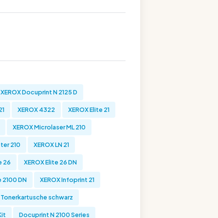
XEROX Docuprint N 2125 D
21
XEROX 4322
XEROX Elite 21
XEROX Microlaser ML 210
er 210
XEROX LN 21
e 26
XEROX Elite 26 DN
e 2100 DN
XEROX Infoprint 21
Tonerkartusche schwarz
it
Docuprint N 2100 Series