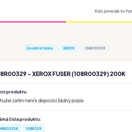
Kdo jsme
Jak to fu
Úvodní stránka
XEROX
108R00329
08R00329 - XEROX FUSER (108R00329) 200K
pis produktu
užel zatím není k dispozici žádný popis
ámá čísla produktu:
08R00329
108R329