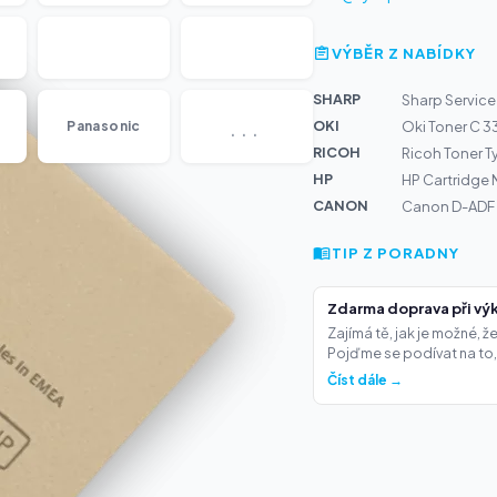
VÝBĚR Z NABÍDKY
SHARP
Sharp Service 
...
OKI
Panasonic
Oki Toner C 3
RICOH
Ricoh Toner T
HP
HP Cartridge 
CANON
Canon D-ADF P
TIP Z PORADNY
Zdarma doprava při výk
Zajímá tě, jak je možné, 
Pojďme se podívat na to,.
Číst dále →