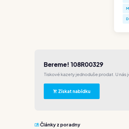
M
D
Bereme! 108R00329
Tiskové kazety jednoduše prodat. U nás 
Získat nabídku
Články z poradny