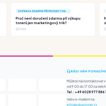
DOPRAVA ZDARMA PŘI PRODEJI TON...
Proč není doručení zdarma při výkupu
M
tonerů jen marketingový trik?
d
3 min.
RÁDI VÁM PORADÍM
Můžete nás kontaktovat v
od 9:00 do 17:00 na telef
Tel.: +49 6028 977 886 
nebo e-mailem na:
info@vykuptoner.cz