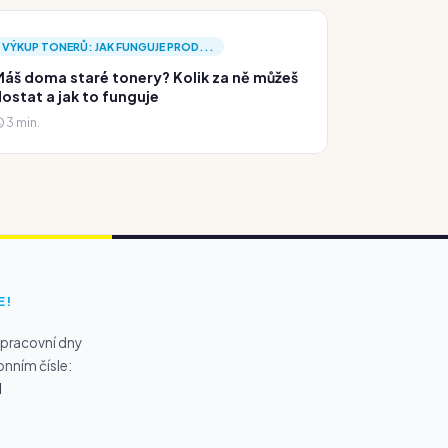
VÝKUP TONERŮ: JAK FUNGUJE PROD...
áš doma staré tonery? Kolik za ně můžeš
ostat a jak to funguje
3 min.
E!
 pracovní dny
onním čísle:
1