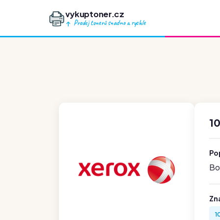
vykuptoner.cz
Prodej tonerů snadno a rychle
1
Po
Boh
Zn
1