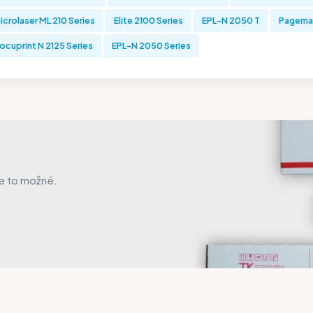
icrolaser ML 210 Series
Elite 2100 Series
EPL-N 2050 T
Pagemas
ocuprint N 2125 Series
EPL-N 2050 Series
je to možné.