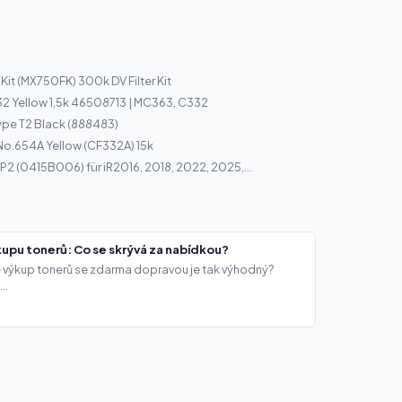
Kit (MX750FK) 300k DV Filter Kit
32 Yellow 1,5k 46508713 | MC363, C332
ype T2 Black (888483)
No.654A Yellow (CF332A) 15k
2 (0415B006) für iR2016, 2018, 2022, 2025,...
upu tonerů: Co se skrývá za nabídkou?
že výkup tonerů se zdarma dopravou je tak výhodný?
..