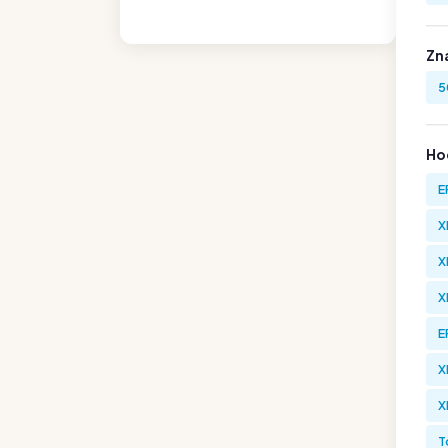
Zn
5
Hod
E
X
X
X
E
X
X
T