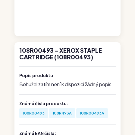
108R00493 - XEROX STAPLE
CARTRIDGE (108R00493)
Popis produktu
Bohužel zatím není k dispozici žádný popis
Známá čísla produktu:
108R00493
108R493A
108R00493A
Známá EAN čísla: