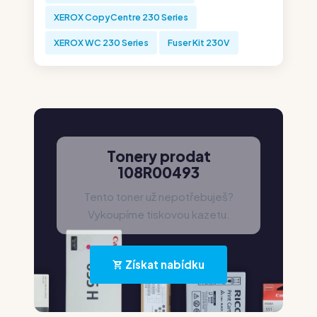
XEROX CopyCentre 230 Series
XEROX WC 230 Series
Fuser Kit 230V
Tonery prodat
108R00493
Tento toner už nepotřebuješ?
Vykoupíme tiskovou kazetu.
Získat nabídku