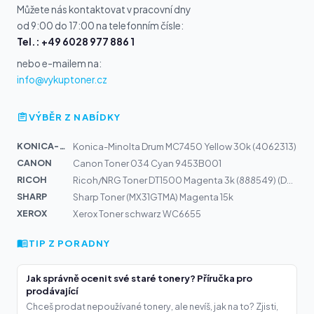
Můžete nás kontaktovat v pracovní dny
od 9:00 do 17:00 na telefonním čísle:
Tel.: +49 6028 977 886 1
nebo e-mailem na:
info@vykuptoner.cz
VÝBĚR Z NABÍDKY
KONICA-MIN...
Konica-Minolta Drum MC7450 Yellow 30k (4062313)
CANON
Canon Toner 034 Cyan 9453B001
RICOH
Ricoh/NRG Toner DT1500 Magenta 3k (888549) (DT1500MGT)
SHARP
Sharp Toner (MX31GTMA) Magenta 15k
XEROX
Xerox Toner schwarz WC6655
TIP Z PORADNY
Jak správně ocenit své staré tonery? Příručka pro
prodávající
Chceš prodat nepoužívané tonery, ale nevíš, jak na to? Zjisti,