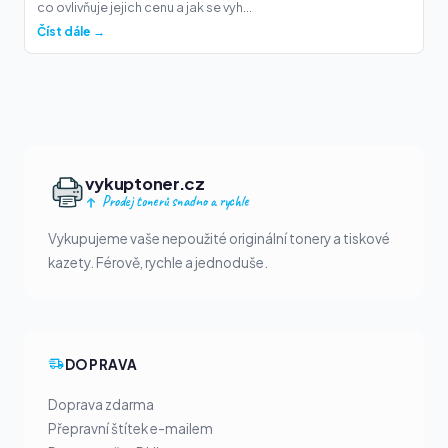
co ovlivňuje jejich cenu a jak se vyh...
Číst dále →
vykuptoner.cz
Prodej tonerů snadno a rychle
Vykupujeme vaše nepoužité originální tonery a tiskové
kazety. Férově, rychle a jednoduše.
DOPRAVA
Doprava zdarma
Přepravní štítek e-mailem