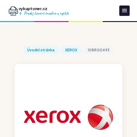
vykuptoner.cz
Prodej tonerů snadno a rychle
Úvodní stránka
XEROX
108R00493