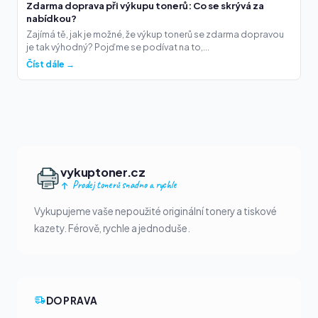
Zdarma doprava při výkupu tonerů: Co se skrývá za
nabídkou?
Zajímá tě, jak je možné, že výkup tonerů se zdarma dopravou
je tak výhodný? Pojďme se podívat na to,...
Číst dále →
vykuptoner.cz
Prodej tonerů snadno a rychle
Vykupujeme vaše nepoužité originální tonery a tiskové
kazety. Férově, rychle a jednoduše.
DOPRAVA