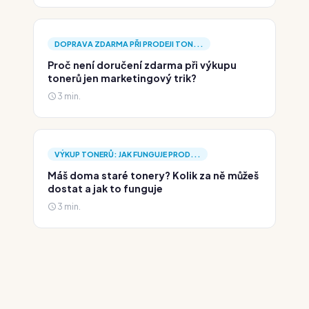
DOPRAVA ZDARMA PŘI PRODEJI TON...
Proč není doručení zdarma při výkupu
tonerů jen marketingový trik?
3 min.
VÝKUP TONERŮ: JAK FUNGUJE PROD...
Máš doma staré tonery? Kolik za ně můžeš
dostat a jak to funguje
3 min.