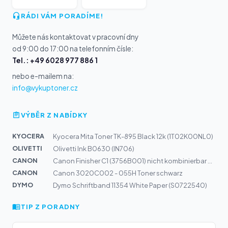
RÁDI VÁM PORADÍME!
Můžete nás kontaktovat v pracovní dny
od 9:00 do 17:00 na telefonním čísle:
Tel.: +49 6028 977 886 1
nebo e-mailem na:
info@vykuptoner.cz
VÝBĚR Z NABÍDKY
KYOCERA
Kyocera Mita Toner TK-895 Black 12k (1T02K00NL0)
OLIVETTI
Olivetti Ink B0630 (IN706)
CANON
Canon Finisher C1 (3756B001) nicht kombinierbar mit Inn...
CANON
Canon 3020C002 - 055H Toner schwarz
DYMO
Dymo Schriftband 11354 White Paper (S0722540)
TIP Z PORADNY