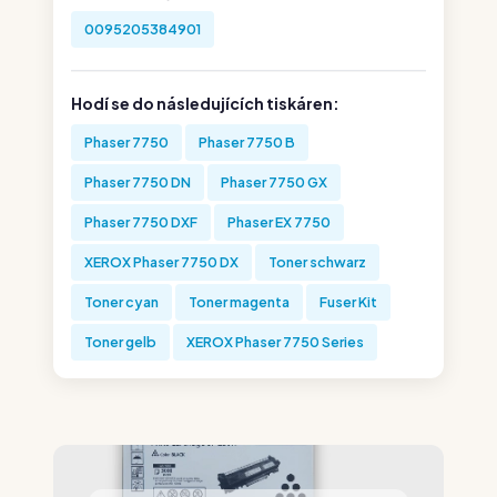
0095205384901
Hodí se do následujících tiskáren:
Phaser 7750
Phaser 7750 B
Phaser 7750 DN
Phaser 7750 GX
Phaser 7750 DXF
Phaser EX 7750
XEROX Phaser 7750 DX
Toner schwarz
Toner cyan
Toner magenta
Fuser Kit
Toner gelb
XEROX Phaser 7750 Series