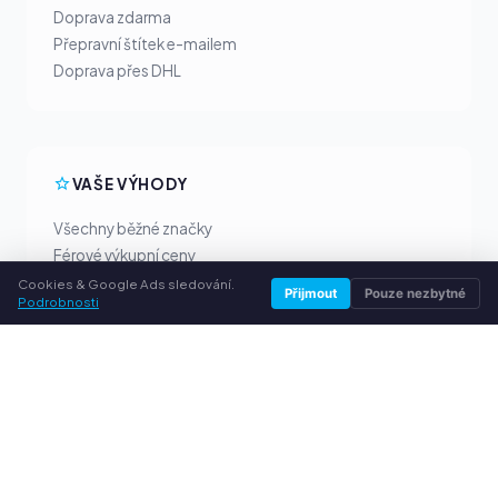
Doprava zdarma
Přepravní štítek e-mailem
Doprava přes DHL
VAŠE VÝHODY
Všechny běžné značky
Férové výkupní ceny
Peníze předem přes PayPal
Cookies & Google Ads sledování.
Přijmout
Pouze nezbytné
Podrobnosti
Osobní poradenství
SLUŽBY
O nás
Ochrana osobních údajů