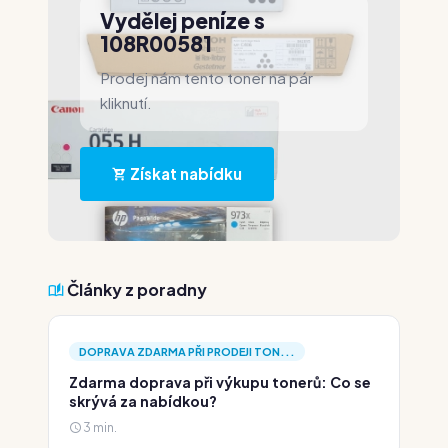
Vydělej peníze s
108R00581
Prodej nám tento toner na pár
kliknutí.
Získat nabídku
Články z poradny
DOPRAVA ZDARMA PŘI PRODEJI TON...
Zdarma doprava při výkupu tonerů: Co se
skrývá za nabídkou?
3 min.