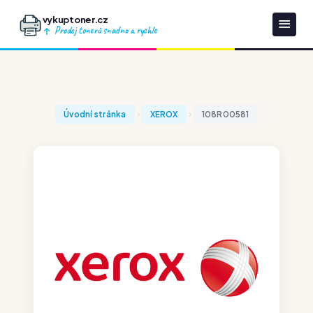
vykuptoner.cz
Prodej tonerů snadno a rychle
Úvodní stránka
XEROX
108R00581