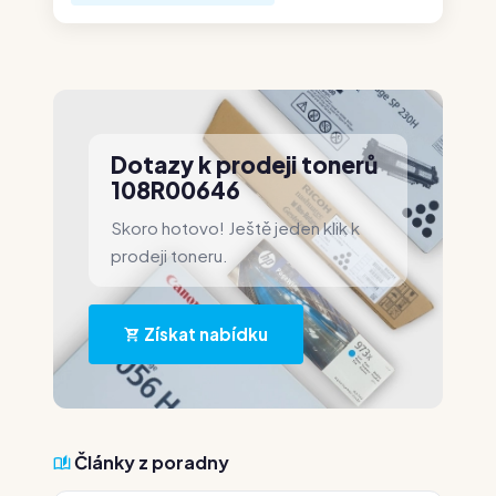
Dotazy k prodeji tonerů
108R00646
Skoro hotovo! Ještě jeden klik k
prodeji toneru.
Získat nabídku
Články z poradny