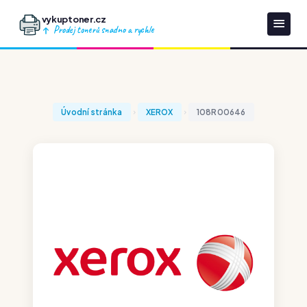
vykuptoner.cz
Prodej tonerů snadno a rychle
Úvodní stránka
XEROX
108R00646