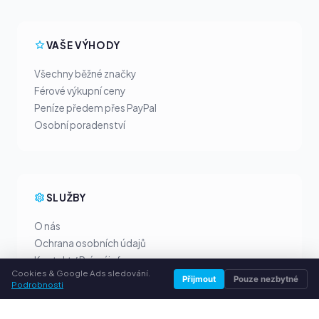
VAŠE VÝHODY
Všechny běžné značky
Férové výkupní ceny
Peníze předem přes PayPal
Osobní poradenství
SLUŽBY
O nás
Ochrana osobních údajů
Kontakt / Právní informace
Cookies & Google Ads sledování.
Časté dotazy (FAQ)
Přijmout
Pouze nezbytné
Podrobnosti
Poradna