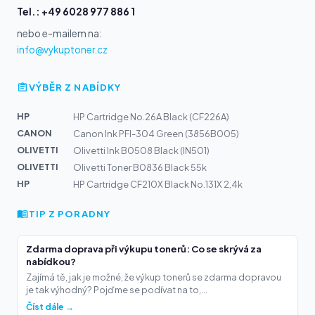
Tel.: +49 6028 977 886 1
nebo e-mailem na:
info@vykuptoner.cz
VÝBĚR Z NABÍDKY
HP
HP Cartridge No.26A Black (CF226A)
CANON
Canon Ink PFI-304 Green (3856B005)
OLIVETTI
Olivetti Ink B0508 Black (IN501)
OLIVETTI
Olivetti Toner B0836 Black 55k
HP
HP Cartridge CF210X Black No.131X 2,4k
TIP Z PORADNY
Zdarma doprava při výkupu tonerů: Co se skrývá za
nabídkou?
Zajímá tě, jak je možné, že výkup tonerů se zdarma dopravou
je tak výhodný? Pojďme se podívat na to,...
Číst dále →