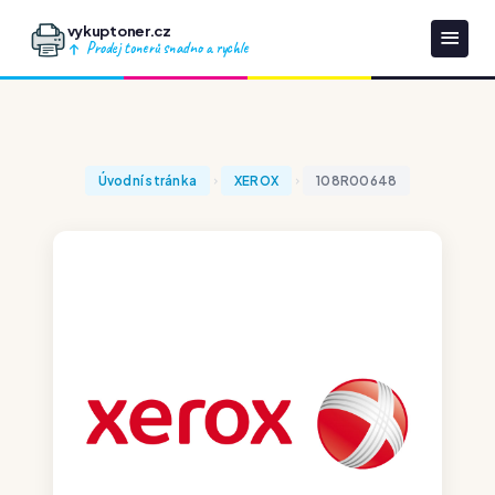
vykuptoner.cz
Prodej tonerů snadno a rychle
Úvodní stránka
XEROX
108R00648