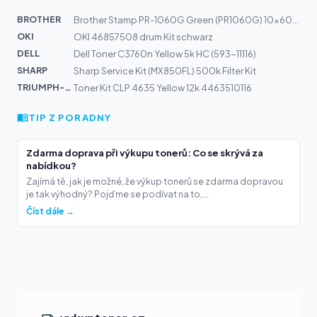
BROTHER
Brother Stamp PR-1060G Green (PR1060G) 10x60mm
OKI
OKI 46857508 drum Kit schwarz
DELL
Dell Toner C3760n Yellow 5k HC (593-11116)
SHARP
Sharp Service Kit (MX850FL) 500k Filter Kit
TRIUMPH-AD...
Toner Kit CLP 4635 Yellow 12k 4463510116
TIP Z PORADNY
Zdarma doprava při výkupu tonerů: Co se skrývá za
nabídkou?
Zajímá tě, jak je možné, že výkup tonerů se zdarma dopravou
je tak výhodný? Pojďme se podívat na to,...
Číst dále →