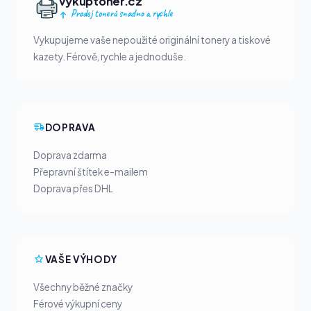
vykuptoner.cz
Prodej tonerů snadno a rychle
Vykupujeme vaše nepoužité originální tonery a tiskové
kazety. Férově, rychle a jednoduše.
DOPRAVA
Doprava zdarma
Přepravní štítek e-mailem
Doprava přes DHL
VAŠE VÝHODY
Všechny běžné značky
Férové výkupní ceny