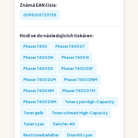
Známá EAN čísla:
0095205723755
Hodí se do následujících tiskáren:
Phaser 7400
Phaser 7400 DT
Phaser 7400 DN
Phaser 7400 N
Phaser 7400 DX
Phaser 7400 DXF
Phaser 7400 DLM
Phaser 7400 DNM
Phaser 7400 NM
Phaser 7400 DTM
Phaser 7400 DXM
Toner cyan High-Capacity
Toner gelb
Toner schwarz High-Capacity
Toner cyan
Transfer-Kit
Resttonerbehälter
Drum Kit cyan