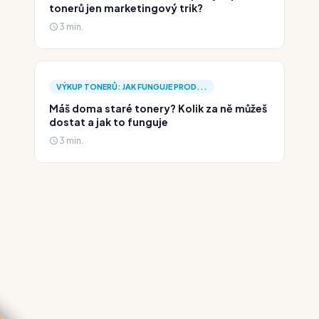
tonerů jen marketingový trik?
3 min.
VÝKUP TONERŮ: JAK FUNGUJE PROD...
Máš doma staré tonery? Kolik za ně můžeš
dostat a jak to funguje
3 min.