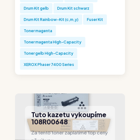
Drum Kit gelb
Drum Kit schwarz
Drum Kit Rainbow-Kit (c,m,y)
Fuser Kit
Toner magenta
Toner magenta High-Capacity
Toner gelb High-Capacity
XEROX Phaser 7400 Series
Tuto kazetu vykoupíme
108R00648
Za tento toner zaplatíme top ceny