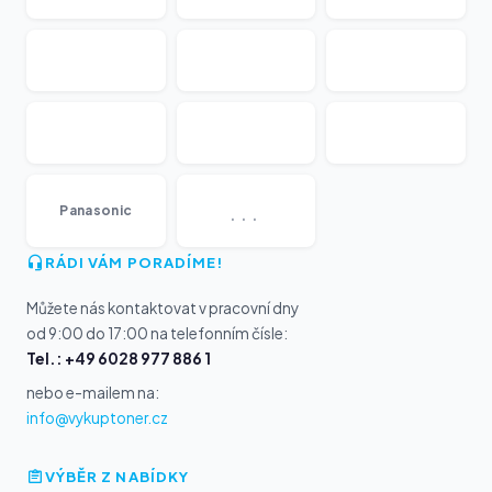
...
Panasonic
RÁDI VÁM PORADÍME!
Můžete nás kontaktovat v pracovní dny
od 9:00 do 17:00 na telefonním čísle:
Tel.: +49 6028 977 886 1
nebo e-mailem na:
info@vykuptoner.cz
VÝBĚR Z NABÍDKY