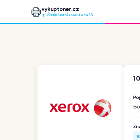
vykuptoner.cz
Prodej tonerů snadno a rychle
1
Po
Boh
Zn
1