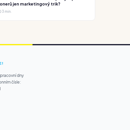
onerů jen marketingový trik?
3 min.
E!
 pracovní dny
onním čísle:
1