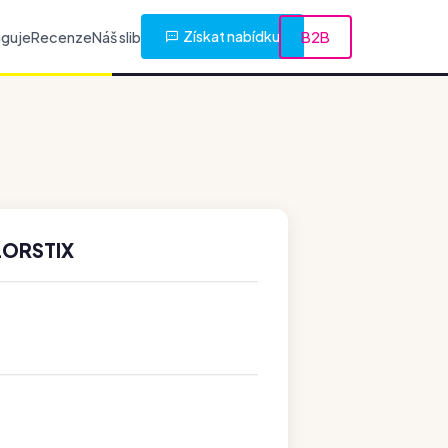
Získat nabídku
nguje
Recenze
Náš slib
B2B
LORSTIX