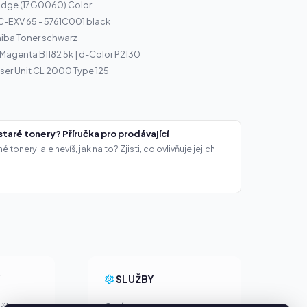
ridge (17G0060) Color
C-EXV 65 - 5761C001 black
iba Toner schwarz
r Magenta B1182 5k | d-Color P2130
er Unit CL 2000 Type 125
staré tonery? Příručka pro prodávající
onery, ale nevíš, jak na to? Zjisti, co ovlivňuje jejich
Y
SLUŽBY
ačky
O nás