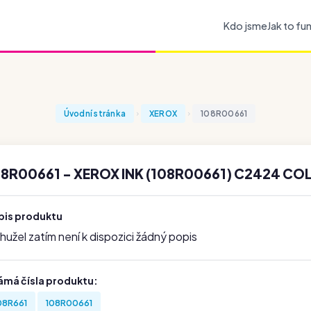
Kdo jsme
Jak to fu
Úvodní stránka
XEROX
108R00661
08R00661 - XEROX INK (108R00661) C2424 CO
pis produktu
užel zatím není k dispozici žádný popis
ámá čísla produktu:
08R661
108R00661