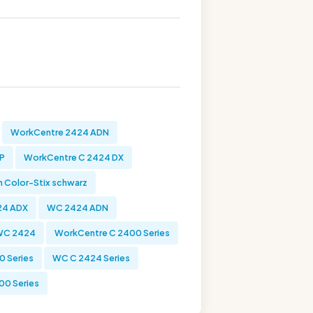
WorkCentre 2424 ADN
P
WorkCentre C 2424 DX
in Color-Stix schwarz
24 ADX
WC 2424 ADN
WC 2424
WorkCentre C 2400 Series
 Series
WC C 2424 Series
0 Series