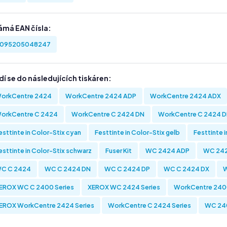
ámá EAN čísla:
095205048247
í se do následujících tiskáren:
orkCentre 2424
WorkCentre 2424 ADP
WorkCentre 2424 ADX
orkCentre C 2424
WorkCentre C 2424 DN
WorkCentre C 2424 D
esttinte in Color-Stix cyan
Festtinte in Color-Stix gelb
Festtinte 
esttinte in Color-Stix schwarz
Fuser Kit
WC 2424 ADP
WC 24
C C 2424
WC C 2424 DN
WC C 2424 DP
WC C 2424 DX
EROX WC C 2400 Series
XEROX WC 2424 Series
WorkCentre 2400
EROX WorkCentre 2424 Series
WorkCentre C 2424 Series
WC 240