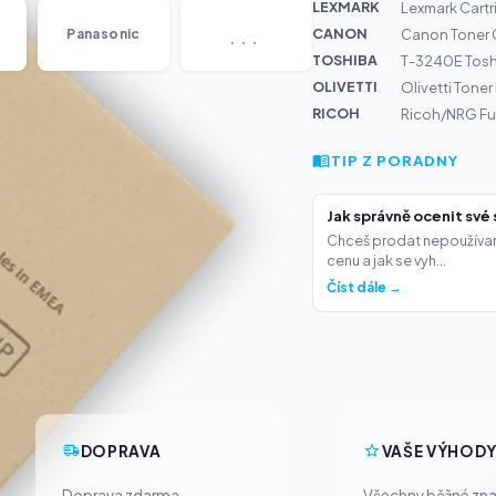
LEXMARK
Lexmark Cart
...
CANON
Panasonic
Canon Toner 
TOSHIBA
T-3240E Tosh
OLIVETTI
Olivetti Tone
RICOH
Ricoh/NRG Fus
TIP Z PORADNY
Jak správně ocenit své 
Chceš prodat nepoužívané t
cenu a jak se vyh...
Číst dále →
DOPRAVA
VAŠE VÝHOD
Doprava zdarma
Všechny běžné zn