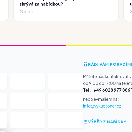
skrývá za nabídkou?
t
3 min.
RÁDI VÁM PORADÍM
Můžete nás kontaktovat v
od 9:00 do 17:00 na telef
Tel.: +49 6028 977 886 
nebo e-mailem na:
info@vykuptoner.cz
VÝBĚR Z NABÍDKY