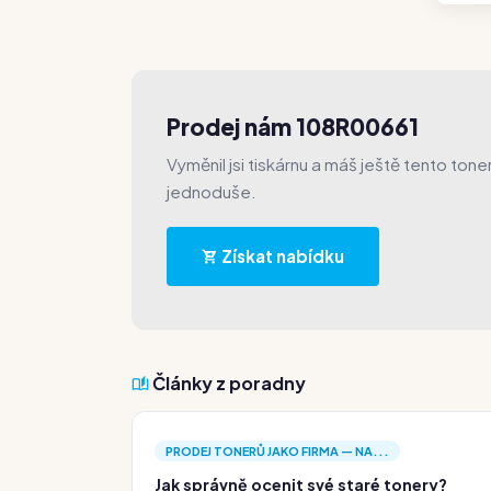
Prodej nám 108R00661
Vyměnil jsi tiskárnu a máš ještě tento ton
jednoduše.
Získat nabídku
Články z poradny
PRODEJ TONERŮ JAKO FIRMA — NA...
Jak správně ocenit své staré tonery?