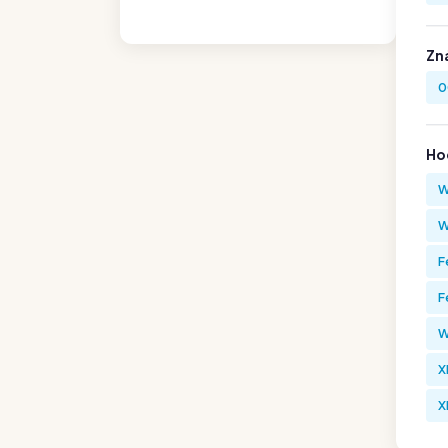
Zn
0
Hod
W
W
F
F
W
X
X