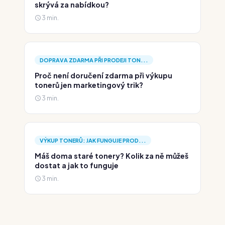
skrývá za nabídkou?
3 min.
DOPRAVA ZDARMA PŘI PRODEJI TON...
Proč není doručení zdarma při výkupu
tonerů jen marketingový trik?
3 min.
VÝKUP TONERŮ: JAK FUNGUJE PROD...
Máš doma staré tonery? Kolik za ně můžeš
dostat a jak to funguje
3 min.