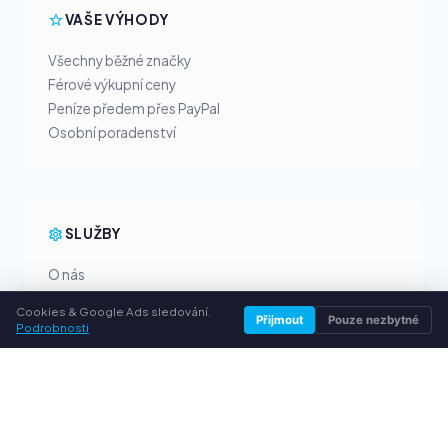
VAŠE VÝHODY
Všechny běžné značky
Férové výkupní ceny
Peníze předem přes PayPal
Osobní poradenství
SLUŽBY
O nás
Ochrana osobních údajů
Cookies & Google Ads sledování.
Přijmout
Pouze nezbytné
Kontakt / Právní informace
Podrobnosti
Časté dotazy (FAQ)
Poradna