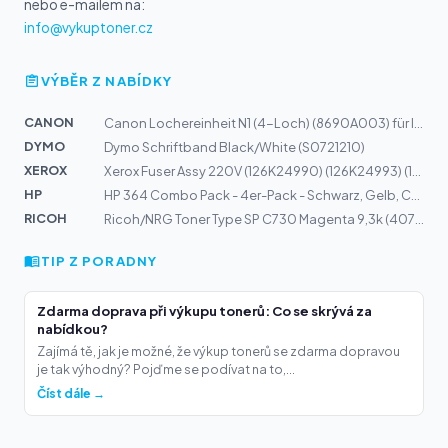
nebo e-mailem na:
info@vykuptoner.cz
VÝBĚR Z NABÍDKY
CANON
Canon Lochereinheit N1 (4-Loch) (8690A003) für IR3100CN...
DYMO
Dymo Schriftband Black/White (S0721210)
XEROX
Xerox Fuser Assy 220V (126K24990) (126K24993) (126K249...
HP
HP 364 Combo Pack - 4er-Pack - Schwarz, Gelb, Cyan, Mag...
RICOH
Ricoh/NRG Toner Type SP C730 Magenta 9,3k (407137)
TIP Z PORADNY
Zdarma doprava při výkupu tonerů: Co se skrývá za
nabídkou?
Zajímá tě, jak je možné, že výkup tonerů se zdarma dopravou
je tak výhodný? Pojďme se podívat na to,...
Číst dále →