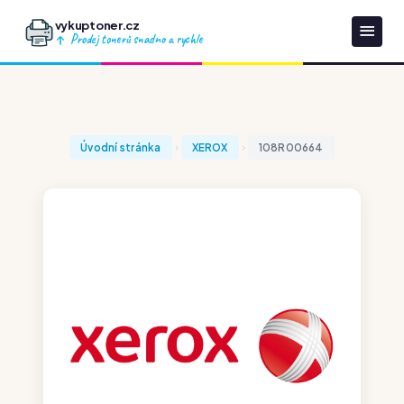
vykuptoner.cz
Prodej tonerů snadno a rychle
Úvodní stránka
XEROX
108R00664