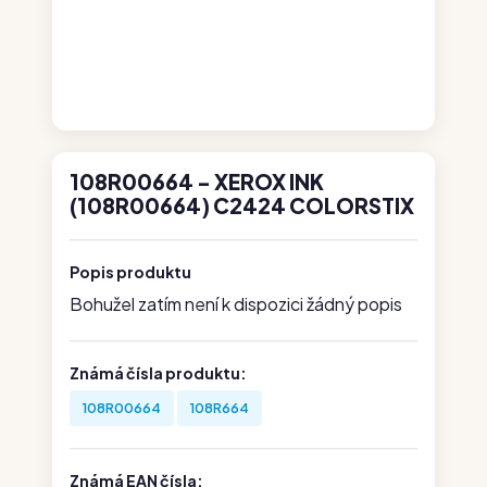
108R00664 - XEROX INK
(108R00664) C2424 COLORSTIX
Popis produktu
Bohužel zatím není k dispozici žádný popis
Známá čísla produktu:
108R00664
108R664
Známá EAN čísla: