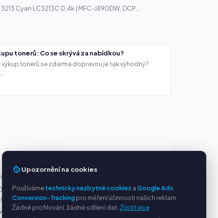
C 3213 Cyan LC3213C 0,4k | MFC-J890DW, DCP...
upu tonerů: Co se skrývá za nabídkou?
že výkup tonerů se zdarma dopravou je tak výhodný?
..
Y
SLUŽBY
Upozornění na cookies
ačky
O nás
ny
Ochrana osobních údajů
Používáme
technicky nezbytné cookies
a
Google Ads
Conversion-Tracking
pro měření účinnosti našich reklam.
s PayPal
Kontakt / Právní informace
Žádné profilování, žádné sdílení dat.
Zjistit více
ví
Časté dotazy (FAQ)