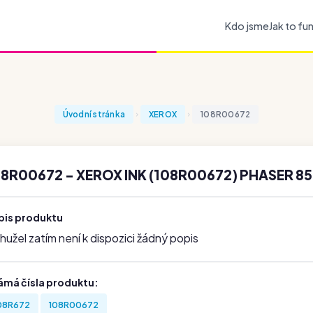
Kdo jsme
Jak to fu
Úvodní stránka
XEROX
108R00672
8R00672 - XEROX INK (108R00672) PHASER 85
pis produktu
užel zatím není k dispozici žádný popis
ámá čísla produktu:
08R672
108R00672