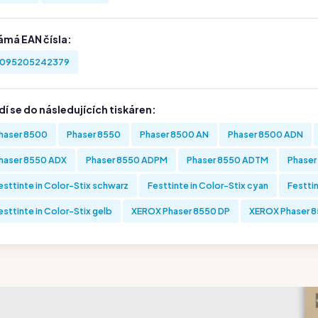
ámá EAN čísla:
095205242379
í se do následujících tiskáren:
haser 8500
Phaser 8550
Phaser 8500 AN
Phaser 8500 ADN
haser 8550 ADX
Phaser 8550 ADPM
Phaser 8550 ADTM
Phase
esttinte in Color-Stix schwarz
Festtinte in Color-Stix cyan
Festti
esttinte in Color-Stix gelb
XEROX Phaser 8550 DP
XEROX Phaser 8