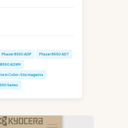
Phaser 8550 ADP
Phaser 8550 ADT
r 8550 ADXM
nte in Color-Stix magenta
550 Series