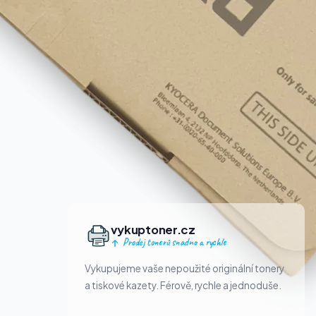
vykuptoner.cz
Prodej tonerů snadno a rychle
Vykupujeme vaše nepoužité originální tonery
a tiskové kazety. Férově, rychle a jednoduše.