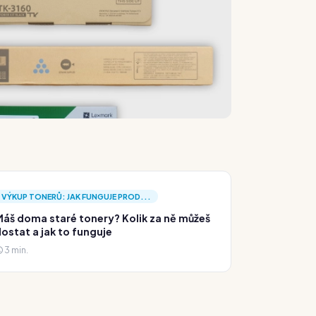
VÝKUP TONERŮ: JAK FUNGUJE PROD...
áš doma staré tonery? Kolik za ně můžeš
ostat a jak to funguje
3 min.