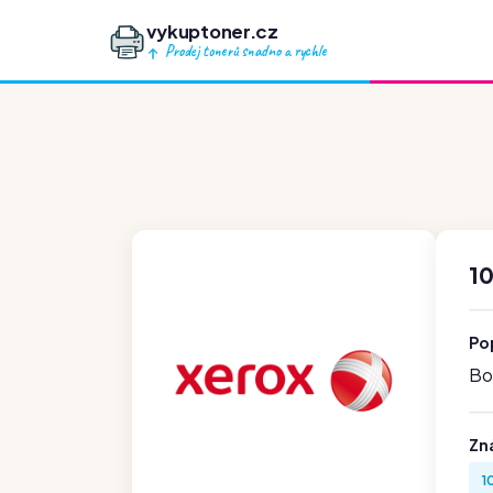
vykuptoner.cz
Prodej tonerů snadno a rychle
10
Po
Boh
Zn
1