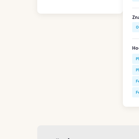
Zn
0
Hod
P
P
F
F