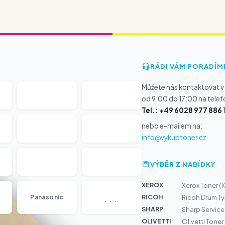
RÁDI VÁM PORADÍM
Můžete nás kontaktovat v
od 9:00 do 17:00 na telef
Tel.: +49 6028 977 886 
nebo e-mailem na:
info@vykuptoner.cz
VÝBĚR Z NABÍDKY
XEROX
Xerox Toner 
...
RICOH
Panasonic
Ricoh Drum Ty
SHARP
Sharp Service
OLIVETTI
Olivetti Tone