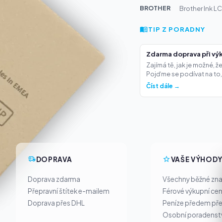
BROTHER
Brother Ink L
TIP Z PORADNY
Zdarma doprava při výk
Zajímá tě, jak je možné, 
Pojďme se podívat na to,.
Číst dále →
DOPRAVA
VAŠE VÝHOD
Doprava zdarma
Všechny běžné zn
Přepravní štítek e-mailem
Férové výkupní ce
Doprava přes DHL
Peníze předem pře
Osobní poradenst