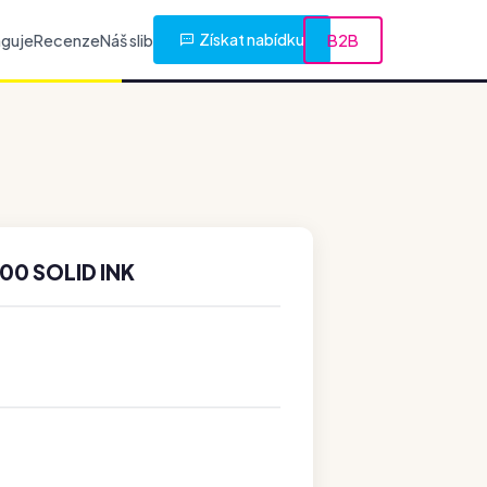
Získat nabídku
nguje
Recenze
Náš slib
B2B
00 SOLID INK