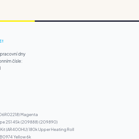
E!
 pracovní dny
onním čísle:
1
(106R02218) Magenta
pe 251 45k (209888) (209890)
 Kit (AR400HU) 180k Upper Heating Roll
r B0974 Yellow 6k