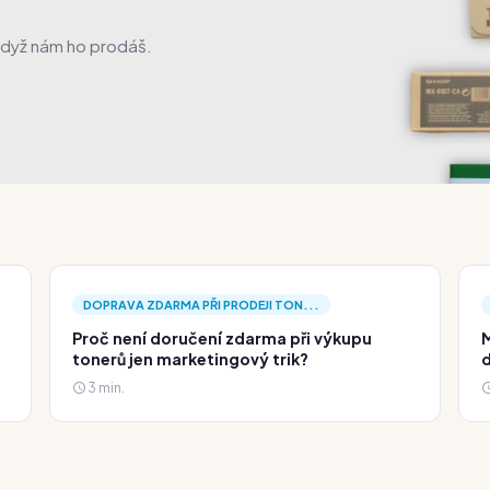
když nám ho prodáš.
DOPRAVA ZDARMA PŘI PRODEJI TON...
Proč není doručení zdarma při výkupu
M
tonerů jen marketingový trik?
d
3 min.