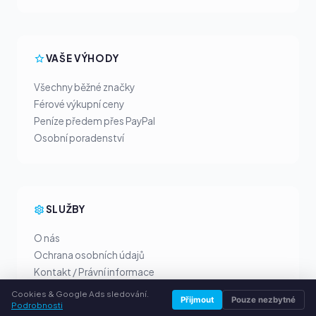
VAŠE VÝHODY
Všechny běžné značky
Férové výkupní ceny
Peníze předem přes PayPal
Osobní poradenství
SLUŽBY
O nás
Ochrana osobních údajů
Kontakt / Právní informace
Časté dotazy (FAQ)
Cookies & Google Ads sledování.
Přijmout
Pouze nezbytné
Poradna
Podrobnosti