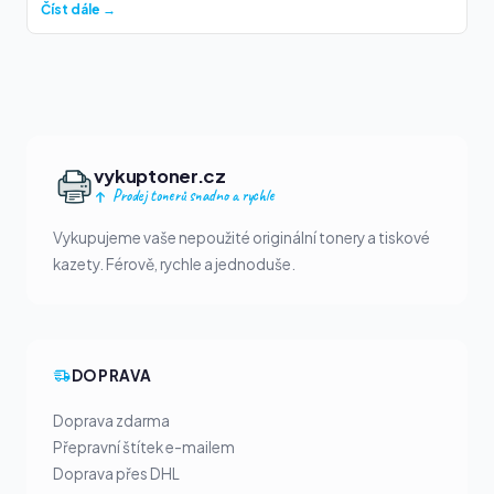
Číst dále →
vykuptoner.cz
Prodej tonerů snadno a rychle
Vykupujeme vaše nepoužité originální tonery a tiskové
kazety. Férově, rychle a jednoduše.
DOPRAVA
Doprava zdarma
Přepravní štítek e-mailem
Doprava přes DHL