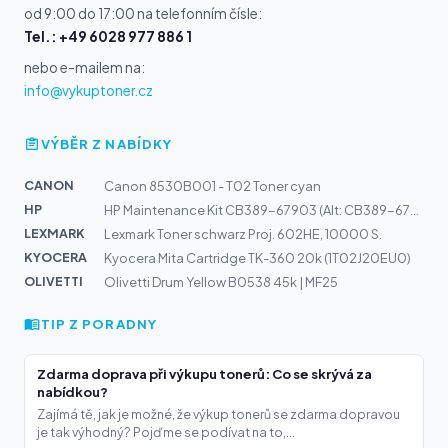
od 9:00 do 17:00 na telefonním čísle:
Tel.: +49 6028 977 886 1
nebo e-mailem na:
info@vykuptoner.cz
VÝBĚR Z NABÍDKY
CANON
Canon 8530B001 - T02 Toner cyan
HP
HP Maintenance Kit CB389-67903 (Alt: CB389-67901) (CB38...
LEXMARK
Lexmark Toner schwarz Proj. 602HE, 10000 S.
KYOCERA
Kyocera Mita Cartridge TK-360 20k (1T02J20EU0)
OLIVETTI
Olivetti Drum Yellow B0538 45k | MF25
TIP Z PORADNY
Zdarma doprava při výkupu tonerů: Co se skrývá za
nabídkou?
Zajímá tě, jak je možné, že výkup tonerů se zdarma dopravou
je tak výhodný? Pojďme se podívat na to,...