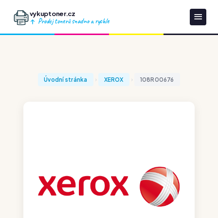
vykuptoner.cz
Prodej tonerů snadno a rychle
Úvodní stránka
XEROX
108R00676