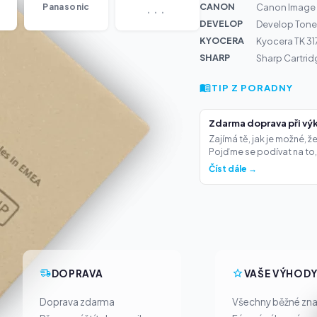
...
CANON
Panasonic
Canon Image R
DEVELOP
Develop Tone
KYOCERA
Kyocera TK 31
SHARP
Sharp Cartri
TIP Z PORADNY
Zdarma doprava při výk
Zajímá tě, jak je možné, 
Pojďme se podívat na to,.
Číst dále →
DOPRAVA
VAŠE VÝHOD
Doprava zdarma
Všechny běžné zn