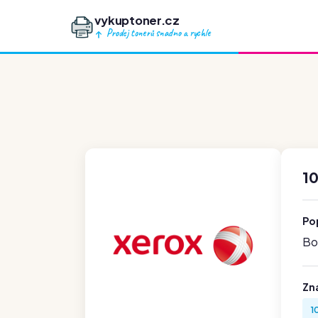
vykuptoner.cz
Prodej tonerů snadno a rychle
1
Po
Boh
Zn
1