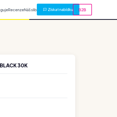
Získat nabídku
nguje
Recenze
Náš slib
B2B
 BLACK 30K