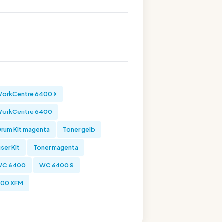
orkCentre 6400 X
WorkCentre 6400
Drum Kit magenta
Toner gelb
ser Kit
Toner magenta
WC 6400
WC 6400 S
00 XFM