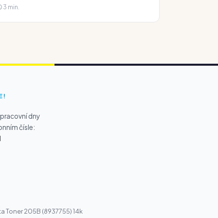
3 min.
E!
 pracovní dny
onním čísle:
1
a Toner 205B (8937755) 14k