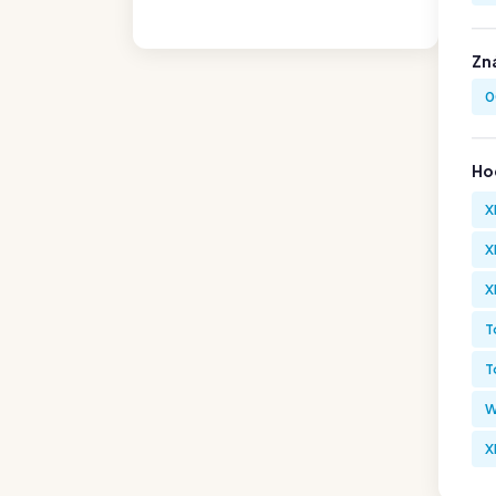
Zn
0
Hod
X
X
X
T
T
W
X