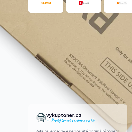
vykuptoner.cz
Prodej tonerů snadno a rychle
Vykupujeme vaše nepoužité originální tonery