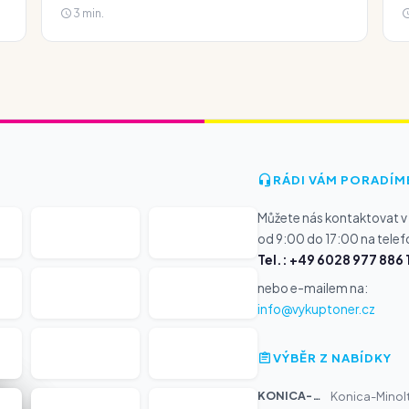
3 min.
RÁDI VÁM PORADÍM
Můžete nás kontaktovat v
od 9:00 do 17:00 na telef
Tel.: +49 6028 977 886 
nebo e-mailem na:
info@vykuptoner.cz
VÝBĚR Z NABÍDKY
KONICA-MIN...
Konica-Minolt