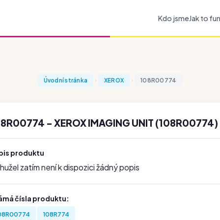
Kdo jsme
Jak to fu
Úvodní stránka
XEROX
108R00774
08R00774 - XEROX IMAGING UNIT (108R00774)
pis produktu
užel zatím není k dispozici žádný popis
ámá čísla produktu:
08R00774
108R774