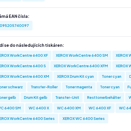
ámá EAN čísla:
095205740097
í se do následujících tiskáren:
EROX WorkCentre 6400 XF
XEROX WorkCentre 6400 SM
XEROX W
EROX WorkCentre 6400 S
XEROX WorkCentre 6400 XFM
XEROX 
EROX WorkCentre 6400 XM
XEROX Drum Kit cyan
Toner cyan
oner schwarz
Transfer-Roller
Toner magenta
Toner cyan
Fu
oner gelb
Drum Kit gelb
Transfer-Unit
Resttonerbehälter
C 6400 SM
WC 6400 X
WC 6400 XM
WC 6400 XF
WC 64
EROX WorkCentre 6400 Series
XEROX WC 6400 Series