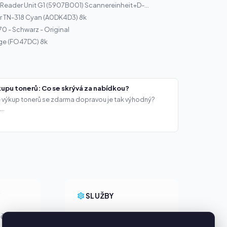
eader Unit G1 (5907B001) Scannereinheit+D-...
r TN-318 Cyan (A0DK4D3) 8k
70 - Schwarz - Original
dge (FO47DC) 8k
upu tonerů: Co se skrývá za nabídkou?
že výkup tonerů se zdarma dopravou je tak výhodný?
..
Y
SLUŽBY
ačky
O nás