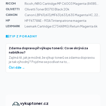
RICOH
Ricoh / NRG Cartridge MP C6003 Magenta (841855) 22,5k
OLIVETTI
Olivetti Toner B0710 Black 20k
CANON
Canon LBP611/613/MF631/633/635 Magenta HC, 2200 S., 045...
HP
HP F6T78AE - 913A Tintenpatrone magenta
LEXMARK
Lexmark Cartridge (C734A1MG) Return Magenta 6k
TIP Z PORADNY
Zdarma doprava při výkupu tonerů: Co se skrývá za
nabídkou?
Zajímá tě, jak je možné, že výkup tonerů se zdarma dopravou
je tak výhodný? Pojďme se podívat na to,...
Číst dále →
vykuptoner.cz