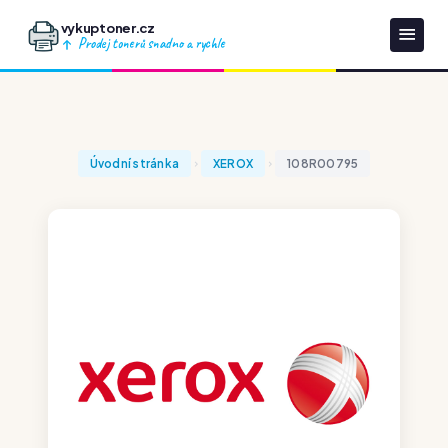
vykuptoner.cz
Prodej tonerů snadno a rychle
Úvodní stránka
XEROX
108R00795