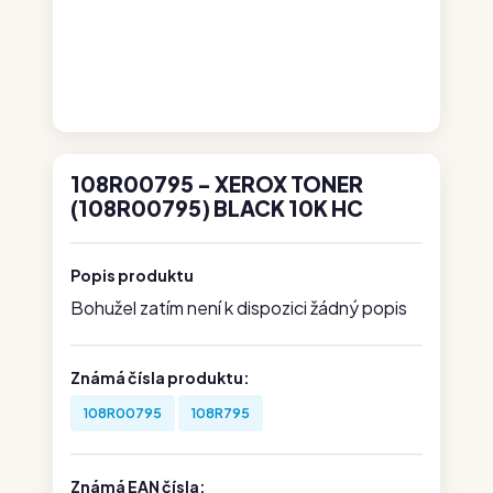
108R00795 - XEROX TONER
(108R00795) BLACK 10K HC
Popis produktu
Bohužel zatím není k dispozici žádný popis
Známá čísla produktu:
108R00795
108R795
Známá EAN čísla: