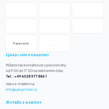
...
Panasonic
RÁDI VÁM PORADÍME!
Můžete nás kontaktovat v pracovní dny
od 9:00 do 17:00 na telefonním čísle:
Tel.: +49 6028 977 886 1
nebo e-mailem na:
info@vykuptoner.cz
VÝBĚR Z NABÍDKY