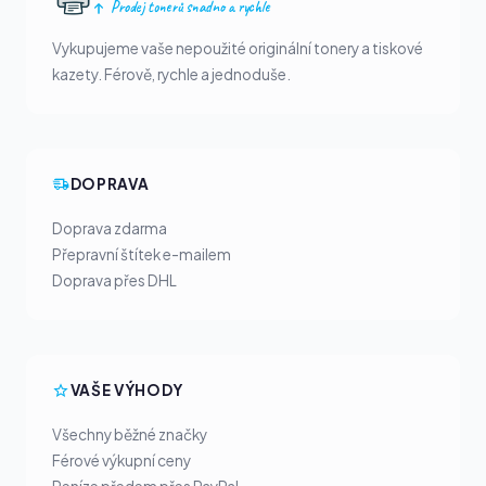
Prodej tonerů snadno a rychle
Vykupujeme vaše nepoužité originální tonery a tiskové
kazety. Férově, rychle a jednoduše.
DOPRAVA
Doprava zdarma
Přepravní štítek e-mailem
Doprava přes DHL
VAŠE VÝHODY
Všechny běžné značky
Férové výkupní ceny