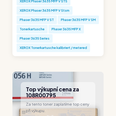
XEROX Phaser 3635 MFP V STS
XEROX Phaser 3635 MFP V Stsm
Phaser 3635 MFP V ST
Phaser 3635 MFP V SM
Tonerkartusche
Phaser 3635 MFP X
Phaser 3635 Series
XEROX Tonerkartusche kalibriert / metered
Top výkupní cena za
108R00795
Za tento toner zaplatíme top ceny
při výkupu.