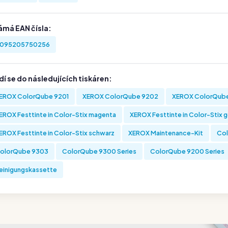
ámá EAN čísla:
095205750256
í se do následujících tiskáren:
EROX ColorQube 9201
XEROX ColorQube 9202
XEROX ColorQub
EROX Festtinte in Color-Stix magenta
XEROX Festtinte in Color-Stix 
EROX Festtinte in Color-Stix schwarz
XEROX Maintenance-Kit
Col
olorQube 9303
ColorQube 9300 Series
ColorQube 9200 Series
einigungskassette