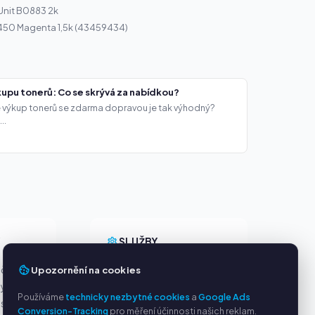
 Unit B0883 2k
3450 Magenta 1,5k (43459434)
upu tonerů: Co se skrývá za nabídkou?
že výkup tonerů se zdarma dopravou je tak výhodný?
..
Y
SLUŽBY
Upozornění na cookies
ačky
O nás
ny
Ochrana osobních údajů
Používáme
technicky nezbytné cookies
a
Google Ads
s PayPal
Kontakt / Právní informace
Conversion-Tracking
pro měření účinnosti našich reklam.