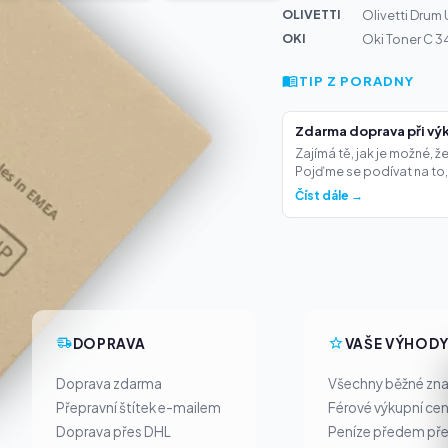
OLIVETTI
Olivetti Drum
OKI
Oki Toner C 
TIP Z PORADNY
Zdarma doprava při výk
Zajímá tě, jak je možné, 
Pojďme se podívat na to,.
Číst dále →
DOPRAVA
VAŠE VÝHOD
Doprava zdarma
Všechny běžné zn
Přepravní štítek e-mailem
Férové výkupní ce
Doprava přes DHL
Peníze předem pře