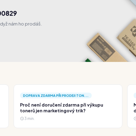
00829
když nám ho prodáš.
DOPRAVA ZDARMA PŘI PRODEJI TON...
Proč není doručení zdarma při výkupu
M
tonerů jen marketingový trik?
d
3 min.