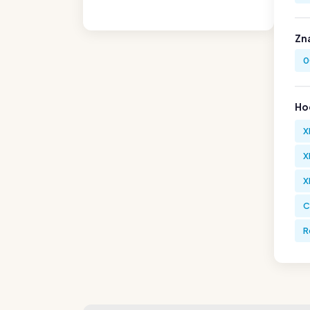
Zn
0
Hod
X
X
X
C
R