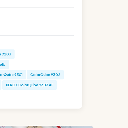
e 9203
gelb
orQube 9301
ColorQube 9302
XEROX ColorQube 9303 AF