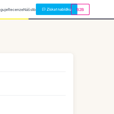
Získat nabídku
nguje
Recenze
Náš slib
B2B