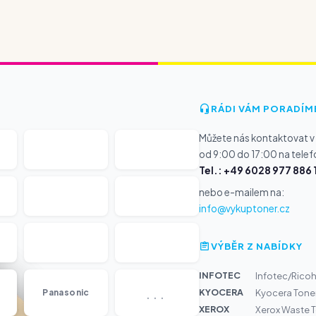
RÁDI VÁM PORADÍM
Můžete nás kontaktovat v
od 9:00 do 17:00 na telef
Tel.: +49 6028 977 886 
nebo e-mailem na:
info@vykuptoner.cz
VÝBĚR Z NABÍDKY
INFOTEC
Infotec/Ricoh
...
KYOCERA
Panasonic
Kyocera Tone
XEROX
Xerox Waste To