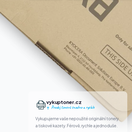
vykuptoner.cz
Prodej tonerů snadno a rychle
Vykupujeme vaše nepoužité originální tonery
a tiskové kazety. Férově, rychle a jednoduše.