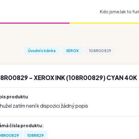
Kdo jsme
Jak to fu
Úvodní stránka
XEROX
108R00829
08R00829 - XEROX INK (108R00829) CYAN 40K
pis produktu
užel zatím není k dispozici žádný popis
ámá čísla produktu:
08R00829
108R829