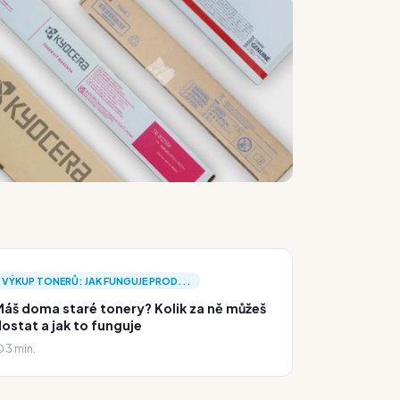
VÝKUP TONERŮ: JAK FUNGUJE PROD...
áš doma staré tonery? Kolik za ně můžeš
ostat a jak to funguje
3 min.