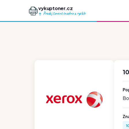
vykuptoner.cz
Prodej tonerů snadno a rychle
1
Po
Boh
Zn
1