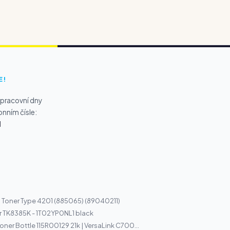
E!
 pracovní dny
onním čísle:
1
 Toner Type 4201 (885065) (89040211)
r TK8385K - 1T02YP0NL1 black
ner Bottle 115R00129 21k | VersaLink C700...