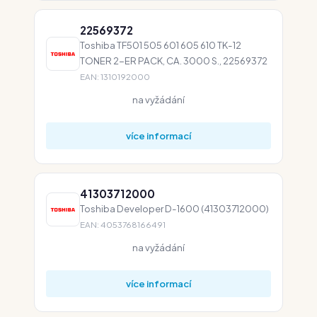
22569372
Toshiba TF501 505 601 605 610 TK-12
TONER 2-ER PACK, CA. 3000 S., 22569372
EAN: 1310192000
na vyžádání
více informací
41303712000
Toshiba Developer D-1600 (41303712000)
EAN: 4053768166491
na vyžádání
více informací