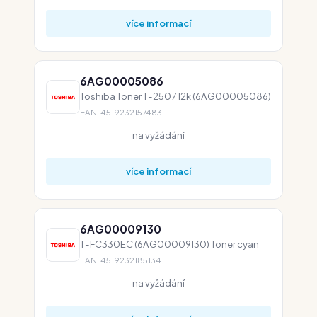
více informací
6AG00005086
Toshiba Toner T-2507 12k (6AG00005086)
EAN: 4519232157483
na vyžádání
více informací
6AG00009130
T-FC330EC (6AG00009130) Toner cyan
EAN: 4519232185134
na vyžádání