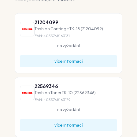
21204099
Toshiba Cartridge TK-18 (21204099)
EAN: 4053768163131
na vyžádání
více informací
22569346
Toshiba Toner TK-10 (22569346)
EAN: 4053768163179
na vyžádání
více informací