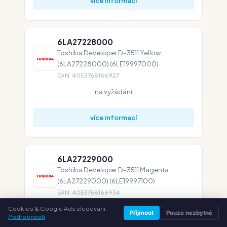
více informací
6LA27228000
Toshiba Developer D-3511 Yellow
(6LA27228000) (6LE19997000)
EAN: 4053768166927
na vyžádání
více informací
6LA27229000
Toshiba Developer D-3511 Magenta
(6LA27229000) (6LE19997100)
EAN: 4053768166934
na vyžádání
Cookies & Google Ads sledování.
Přijmout
Pouze nezbytné
Podrobnosti