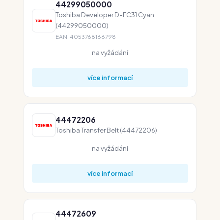
44299050000
Toshiba Developer D-FC31 Cyan
(44299050000)
EAN: 4053768166798
na vyžádání
více informací
44472206
Toshiba Transfer Belt (44472206)
na vyžádání
více informací
44472609