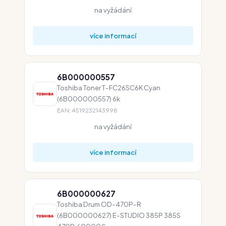
na vyžádání
více informací
6B000000557
Toshiba Toner T-FC26SC6K Cyan
(6B000000557) 6k
EAN: 4519232143998
na vyžádání
více informací
6B000000627
Toshiba Drum OD-470P-R
(6B000000627) E-STUDIO 385P 385S