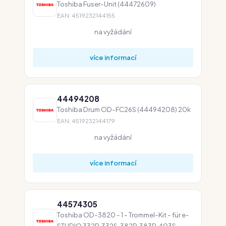
Toshiba Fuser-Unit (44472609)
EAN: 4519232144155
na vyžádání
více informací
44494208
Toshiba Drum OD-FC26S (44494208) 20k
EAN: 4519232144179
na vyžádání
více informací
44574305
Toshiba OD-3820 - 1 - Trommel-Kit - für e-
STUDIO 332P, 332S, 382P, 383P, 403S