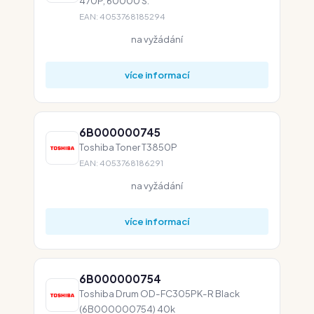
470P, 60000 S.
EAN: 4053768185294
na vyžádání
více informací
6B000000745
Toshiba Toner T3850P
EAN: 4053768186291
na vyžádání
více informací
6B000000754
Toshiba Drum OD-FC305PK-R Black
(6B000000754) 40k