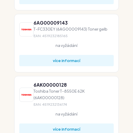
6AG00009143
T-FC330EY (6AG00009143) Toner gelb
EAN: 4519232185165
na vyžádání
více informací
6AK00000128
Toshiba Toner T-8550E 62K
(6AK00000128)
EAN: 4519232136174
na vyžádání
více informací