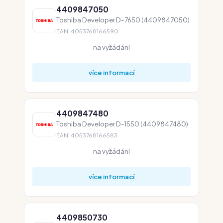
4409847050
Toshiba Developer D-7650 (4409847050)
EAN: 4053768166590
na vyžádání
více informací
4409847480
Toshiba Developer D-1550 (4409847480)
EAN: 4053768166583
na vyžádání
více informací
4409850730