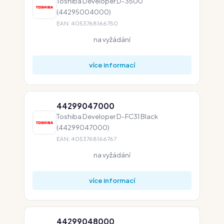
Toshiba Developer D-3500
(44295004000)
EAN: 4053768166750
na vyžádání
více informací
44299047000
Toshiba Developer D-FC31 Black
(44299047000)
EAN: 4053768166767
na vyžádání
více informací
44299048000