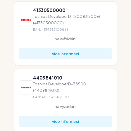
41330500000
Toshiba Developer D-1200 (D1200E)
(41330500000)
EAN: 4519232100861
na vyžádání
více informací
4409841010
Toshiba Developer D-3850D
(4409841010)
EAN: 4053768166507
na vyžádání
více informací