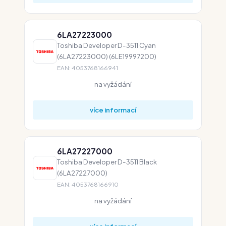
6LA27223000
Toshiba Developer D-3511 Cyan
(6LA27223000) (6LE19997200)
EAN: 4053768166941
na vyžádání
více informací
6LA27227000
Toshiba Developer D-3511 Black
(6LA27227000)
EAN: 4053768166910
na vyžádání