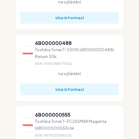
na vyžádání
více informací
6B000000488
Toshiba Toner T-5301S (6B000000488)
Return 30k
EAN: 4053768179262
na vyžádání
více informací
6B000000555
Toshiba Toner T-FC26SM6K Magenta
(6B000000555) 6k
EAN: 4519232156226