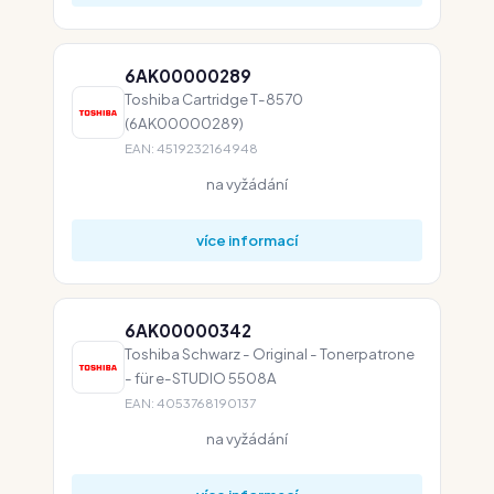
6AK00000289
Toshiba Cartridge T-8570
(6AK00000289)
EAN: 4519232164948
na vyžádání
více informací
6AK00000342
Toshiba Schwarz - Original - Tonerpatrone
- für e-STUDIO 5508A
EAN: 4053768190137
na vyžádání