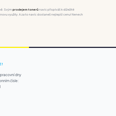
obě. Svým
prodejem tonerů
navíc přispíváš k důležité
ovu využity. A za to navíc dostaneš nejlepší cenu! Nenech
E!
 pracovní dny
onním čísle:
1