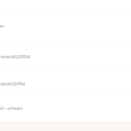
ten
a 6k (652511114)
6k (652511116)
A0 - schwarz