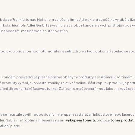
la ve Frankfurtu nad Mohanem založena firma Adler, která zpočátku vyráběla jízdní 
dní kola. Triumph-Adler GmbH se vyvinula z výrobce kancelářských přístrojů v po
a na šedesáti mezinárodních stanovištích.
ogickou přidanou hodnotu, udržitelně šetří zdroje a tvoří dokonalý soulad se spo
. Koncern přesvědčuje přesně přizpůsobenými produkty a službami. K sortimentu T
 produkty vyrábí jako vlastní značky, relativně velkou část kopírek produkuje part
ání disponují také faxovou funkcí. Zařízení označovaná firmou jako „tiskové systé
ika se neustále vyvíjí – odpovídajícím tempem zastarávají inkoustové nebo laserové
r. Nabízíme ti optimální řešení s naším
výkupem tonerů
, protože
toner
prodat
třídní platbu.