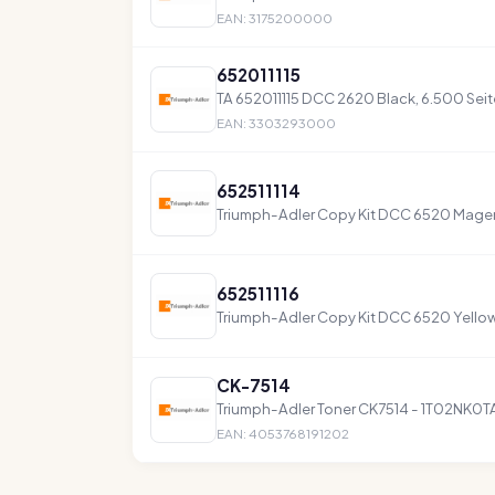
EAN: 3175200000
652011115
TA 652011115 DCC 2620 Black, 6.500 Sei
EAN: 3303293000
652511114
Triumph-Adler Copy Kit DCC 6520 Magent
652511116
Triumph-Adler Copy Kit DCC 6520 Yellow 
CK-7514
Triumph-Adler Toner CK7514 - 1T02NK0T
EAN: 4053768191202