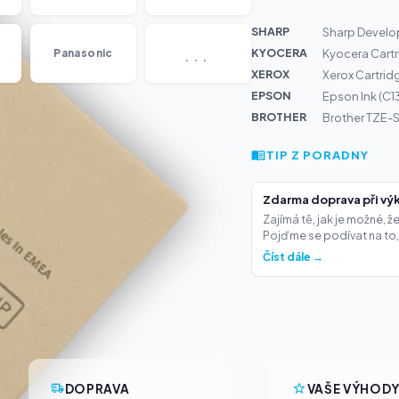
SHARP
Sharp Develo
...
KYOCERA
Panasonic
Kyocera Cart
XEROX
Xerox Cartrid
EPSON
Epson Ink (C
BROTHER
Brother TZE-S
TIP Z PORADNY
Zdarma doprava při výk
Zajímá tě, jak je možné, 
Pojďme se podívat na to,.
Číst dále →
DOPRAVA
VAŠE VÝHOD