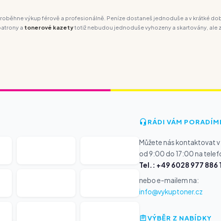
 proběhne výkup férově a profesionálně. Peníze dostaneš jednoduše a v krátké d
patrony a
tonerové kazety
totiž nebudou jednoduše vyhozeny a skartovány, ale zn
RÁDI VÁM PORADÍM
Můžete nás kontaktovat v
od 9:00 do 17:00 na telef
Tel.: +49 6028 977 886 
nebo e-mailem na:
info@vykuptoner.cz
VÝBĚR Z NABÍDKY