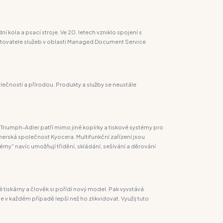
kola a psací stroje. Ve 20. letech vzniklo spojení s
skytovatele služeb v oblasti Managed Document Service
lečností a přírodou. Produkty a služby se neustále
riumph-Adler patří mimo jiné kopírky a tiskové systémy pro
nerská společnost Kyocera. Multifunkční zařízení jsou
my" navíc umožňují třídění, skládání, sešívání a děrování
 tiskárny a člověk si pořídí nový model. Pak vyvstává
je v každém případě lepší než ho zlikvidovat. Využij tuto