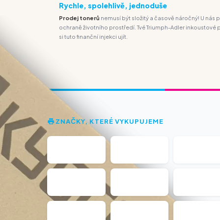
Rychle, spolehlivě, jednoduše
Prodej tonerů
nemusí být složitý a časově náročný! U nás
ochraně životního prostředí. Tvé Triumph-Adler inkoustové 
si tuto finanční injekci ujít.
ZNAČKY, KTERÉ VYKUPUJEME