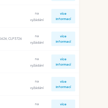
na
více
informací
vyžádání
na
více
 5626, CLP3726
informací
vyžádání
na
více
informací
vyžádání
na
více
informací
vyžádání
na
více