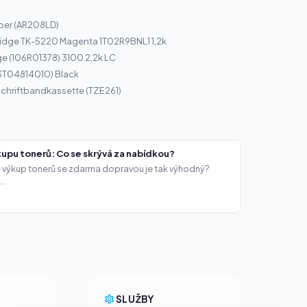
per (AR208LD)
ridge TK-5220 Magenta 1T02R9BNL1 1,2k
ge (106R01378) 3100 2,2k LC
13T04814010) Black
chriftbandkassette (TZE261)
upu tonerů: Co se skrývá za nabídkou?
že výkup tonerů se zdarma dopravou je tak výhodný?
..
Y
SLUŽBY