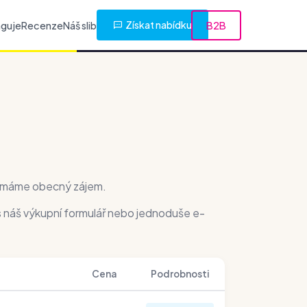
Získat nabídku
nguje
Recenze
Náš slib
B2B
é máme obecný zájem.
s náš výkupní formulář nebo jednoduše e-
Cena
Podrobnosti