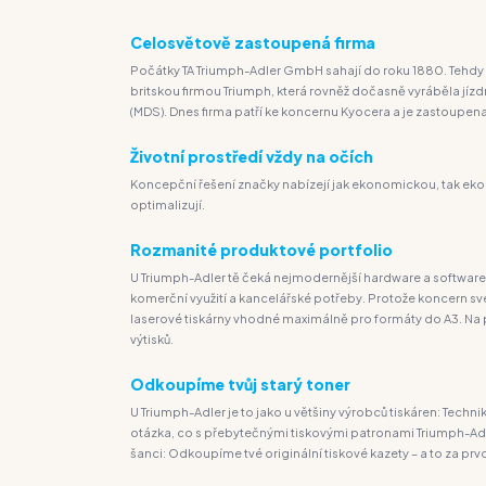
Celosvětově zastoupená firma
Počátky TA Triumph-Adler GmbH sahají do roku 1880. Tehdy by
britskou firmou Triumph, která rovněž dočasně vyráběla jíz
(MDS). Dnes firma patří ke koncernu Kyocera a je zastoupen
Životní prostředí vždy na očích
Koncepční řešení značky nabízejí jak ekonomickou, tak ekol
optimalizují.
Rozmanité produktové portfolio
U Triumph-Adler tě čeká nejmodernější hardware a software
komerční využití a kancelářské potřeby. Protože koncern své
laserové tiskárny vhodné maximálně pro formáty do A3. Na př
výtisků.
Odkoupíme tvůj starý toner
U Triumph-Adler je to jako u většiny výrobců tiskáren: Techn
otázka, co s přebytečnými tiskovými patronami Triumph-Adle
šanci: Odkoupíme tvé originální tiskové kazety – a to za prvo