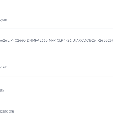
 cyan
6626 L, P-C2660i DN MFP 2665i MFP, CLP4726, UTAX CDC1626 1726 5526
 gelb
15)
12810015