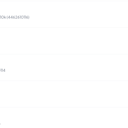
 10k (4462610116)
114
6