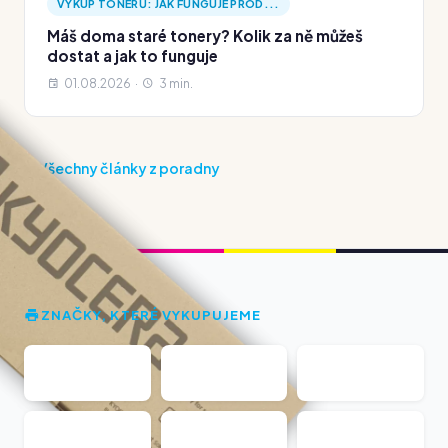
VÝKUP TONERŮ: JAK FUNGUJE PROD...
Máš doma staré tonery? Kolik za ně můžeš
dostat a jak to funguje
01.08.2026 ·
3 min.
Všechny články z poradny
ZNAČKY, KTERÉ VYKUPUJEME