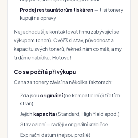
Prodej restaurátorům tiskáren
— ti si tonery
kupují na opravy
Nejjednoduší je kontaktovat firmu zabývající se
výkupem tonerů. Ověříš si stav, původnost a
kapacitu svých tonerů, řekneš nám co máš, a my
ti dáme nabídku. Hotovo!
Co se počítá při výkupu
Cena za tonery závisí na několika faktorech:
Zda jsou
originální
(ne kompatibilní či třetích
stran)
Jejich
kapacita
(Standard, High Yield apod.)
Stav balení — raději v originální krabičce
Expirační datum (nejsou prošlé)