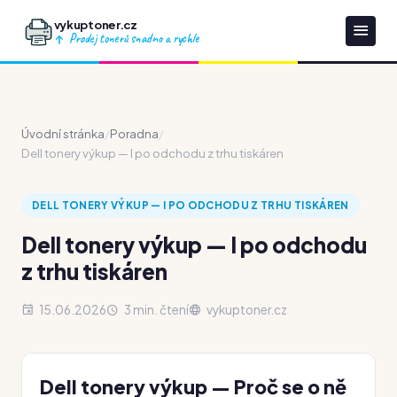
vykuptoner.cz
Prodej tonerů snadno a rychle
Úvodní stránka
/
Poradna
/
Dell tonery výkup — I po odchodu z trhu tiskáren
DELL TONERY VÝKUP — I PO ODCHODU Z TRHU TISKÁREN
Dell tonery výkup — I po odchodu
z trhu tiskáren
15.06.2026
3 min. čtení
vykuptoner.cz
Dell tonery výkup — Proč se o ně