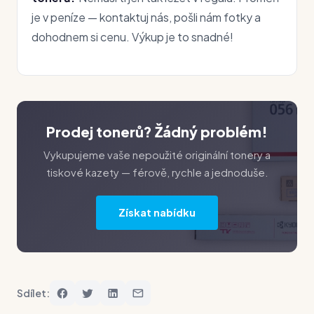
je v peníze — kontaktuj nás, pošli nám fotky a
dohodnem si cenu. Výkup je to snadné!
Prodej tonerů? Žádný problém!
Vykupujeme vaše nepoužité originální tonery a
tiskové kazety — férově, rychle a jednoduše.
Získat nabídku
Sdílet: