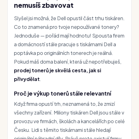
nemusíš zbavovat
Slyšel jsi možná, že Dell opustil část trhu tiskáren.
Co to znamená pro tvoje nepoužívané tonery?
Jednoduše — pořád mají hodnotu! Spousta firem
a domácností stále pracuje s tiskárnami Dell a
poptávka po originálních tonerech je reálná.
Pokud máš doma balení, která už nepotřebuješ,
prodej tonerů je skvělá cesta, jak si
přivydělat
.
Proč je výkup tonerů stále relevantní
Když firma opustí trh, neznamená to, že zmizí
všechny zařízení. Miliony tiskáren Dell jsou stále v
provozu ve firmách, školách a kancelářích po celé
Česku. Lidi s těmito tiskárnami stále hledají
originální náhradní díly. Právě proto existují firmy