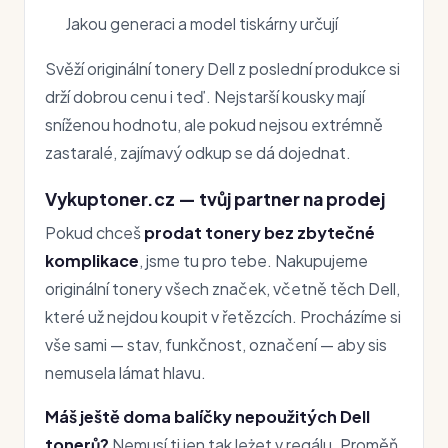
Jakou generaci a model tiskárny určují
Svěží originální tonery Dell z poslední produkce si
drží dobrou cenu i teď. Nejstarší kousky mají
sníženou hodnotu, ale pokud nejsou extrémně
zastaralé, zajímavý odkup se dá dojednat.
Vykuptoner.cz — tvůj partner na prodej
Pokud chceš
prodat tonery bez zbytečné
komplikace
, jsme tu pro tebe. Nakupujeme
originální tonery všech značek, včetně těch Dell,
které už nejdou koupit v řetězcích. Procházíme si
vše sami — stav, funkčnost, označení — aby sis
nemusela lámat hlavu.
Máš ještě doma balíčky nepoužitých Dell
tonerů?
Nemusí ti jen tak leżet v regálu. Proměň