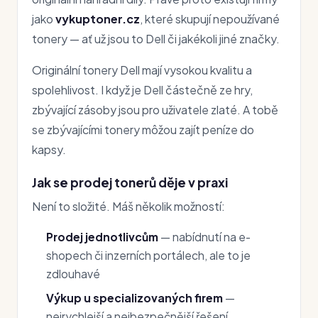
jako
vykuptoner.cz
, které skupují nepoužívané
tonery — ať už jsou to Dell či jakékoli jiné značky.
Originální tonery Dell mají vysokou kvalitu a
spolehlivost. I když je Dell částečně ze hry,
zbývající zásoby jsou pro uživatele zlaté. A tobě
se zbývajícími tonery môžou zajít peníze do
kapsy.
Jak se prodej tonerů děje v praxi
Není to složité. Máš několik možností:
Prodej jednotlivcům
— nabídnutí na e-
shopech či inzerních portálech, ale to je
zdlouhavé
Výkup u specializovaných firem
—
nejrychlejší a nejbezpečnější řešení