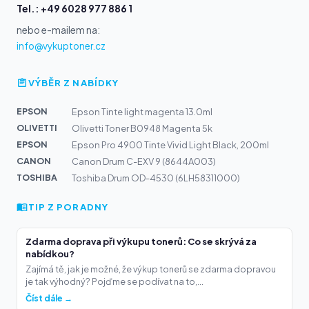
Tel.: +49 6028 977 886 1
nebo e-mailem na:
info@vykuptoner.cz
VÝBĚR Z NABÍDKY
EPSON
Epson Tinte light magenta 13.0ml
OLIVETTI
Olivetti Toner B0948 Magenta 5k
EPSON
Epson Pro 4900 Tinte Vivid Light Black, 200ml
CANON
Canon Drum C-EXV 9 (8644A003)
TOSHIBA
Toshiba Drum OD-4530 (6LH58311000)
TIP Z PORADNY
Zdarma doprava při výkupu tonerů: Co se skrývá za
nabídkou?
Zajímá tě, jak je možné, že výkup tonerů se zdarma dopravou
je tak výhodný? Pojďme se podívat na to,...
Číst dále →