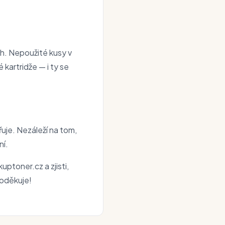
oh. Nepoužité kusy v
kartridže — i ty se
řuje. Nezáleží na tom,
ní.
uptoner.cz a zjisti,
poděkuje!