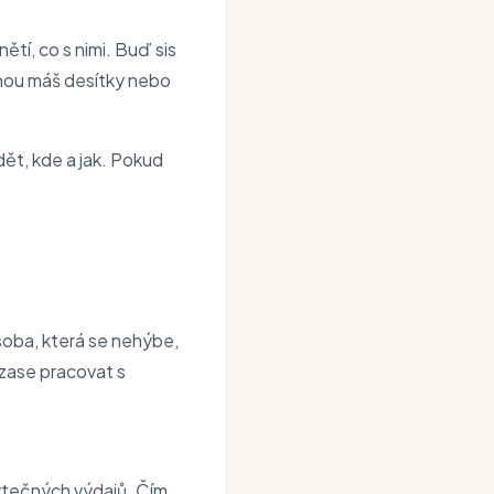
ětí, co s nimi. Buď sis
ednou máš desítky nebo
dět, kde a jak. Pokud
soba, která se nehýbe,
 zase pracovat s
bytečných výdajů. Čím