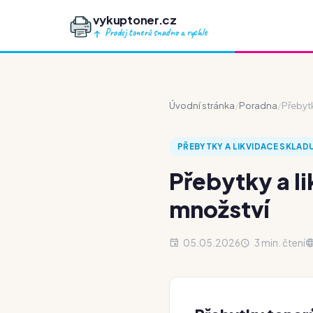
vykuptoner.cz
Prodej tonerů snadno a rychle
Úvodní stránka
/
Poradna
/
Přebytk
PŘEBYTKY A LIKVIDACE SKLAD
Přebytky a l
množství
05.05.2026
3 min. čtení