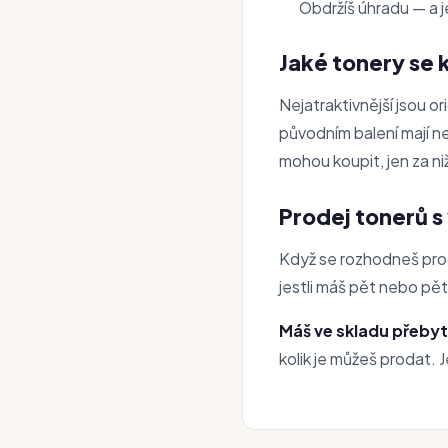
Obdržíš úhradu — a 
Jaké tonery se k
Nejatraktivnější jsou o
původním balení mají ne
mohou koupit, jen za ni
Prodej tonerů 
Když se rozhodneš proda
jestli máš pět nebo pě
Máš ve skladu přebyt
kolik je můžeš prodat. 