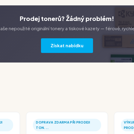
Prodej tonerů? Žádný problém!
še nepoužité originální tonery a tiskové kazety — férově, rychl
Získat nabídku
JI
DOPRAVA ZDARMA PŘI PRODEJI
VÝKUP
TON...
PROD