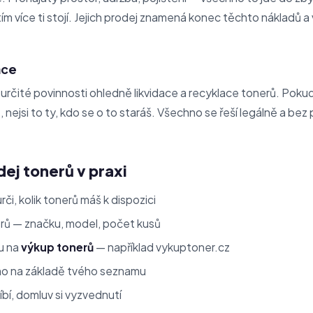
tím více ti stojí. Jejich prodej znamená konec těchto nákladů a
ace
určité povinnosti ohledně likvidace a recyklace tonerů. Poku
 nejsi to ty, kdo se o to staráš. Všechno se řeší legálně a bez 
dej tonerů v praxi
 urči, kolik tonerů máš k dispozici
rů — značku, model, počet kusů
tu na
výkup tonerů
— například vykuptoner.cz
mo na základě tvého seznamu
íbí, domluv si vyzvednutí