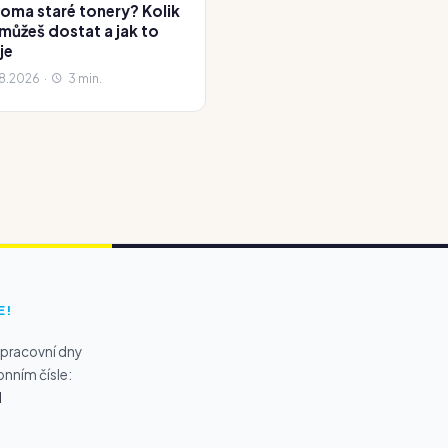
oma staré tonery? Kolik
 můžeš dostat a jak to
je
8.2026 ·
3 min.
E!
 pracovní dny
onním čísle:
1