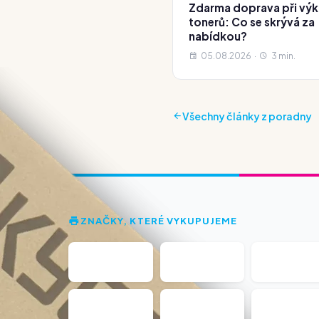
Zdarma doprava při vý
tonerů: Co se skrývá za
nabídkou?
05.08.2026 ·
3 min.
Všechny články z poradny
ZNAČKY, KTERÉ VYKUPUJEME