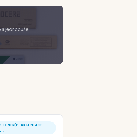
e a jednoduše.
 TONERŮ: JAK FUNGUJE
...