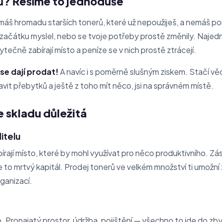
ů? Řešíme to jednoduše
máš hromadu starších tonerů, které už nepoužiješ, a nemáš pon
 na začátku myslel, nebo se tvoje potřeby prostě změnily. Naj
ytečně zabírají místo a peníze se v nich prostě ztrácejí.
se dají prodat!
A navíc i s poměrně slušným ziskem. Stačí vě
bavit přebytků a ještě z toho mít něco, jsi na správném místě.
e skladu důležitá
itelu
rají místo, které by mohl využívat pro něco produktivního. Zá
 to mrtvý kapitál. Prodej tonerů ve velkém množství ti umožní
rganizací.
e. Pronajatý prostor, údržba, pojištění — všechno to jde do z