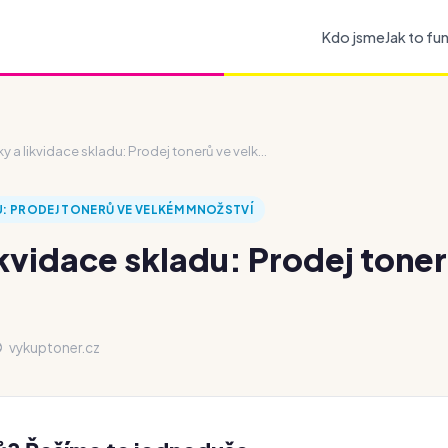
Kdo jsme
Jak to fu
y a likvidace skladu: Prodej tonerů ve velk...
U: PRODEJ TONERŮ VE VELKÉM MNOŽSTVÍ
ikvidace skladu: Prodej tone
vykuptoner.cz