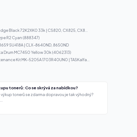
idge Black 72K2XK0 33k | CS820, CX825, CX8...
ype R2 Cyan (888347)
R659 SU418A | CLX-8640ND, 8650ND
ta Drum MC7450 Yellow 30k (4062313)
tenance Kit MK-5205A 1703R40UN0 | TASKalfa...
upu tonerů: Co se skrývá za nabídkou?
že výkup tonerů se zdarma dopravou je tak výhodný?
..