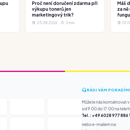
kupu
Proč není doručení zdarma při
Máš d
výkupu tonerů jen
za ně
marketingový trik?
fungu
03.08.2026 ·
3 min.
01.0
RÁDI VÁM PORADÍM
Můžete nás kontaktovat v
od 9:00 do 17:00 na telef
Tel.: +49 6028 977 886 
nebo e-mailem na: