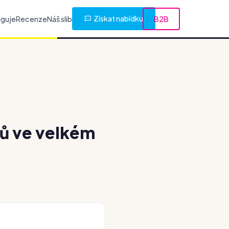
Získat nabídku
nguje
Recenze
Náš slib
B2B
rů ve velkém