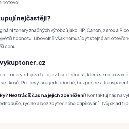
je hotovo!
upují nejčastěji?
riginální tonery značných výrobců jako HP, Canon, Xerox a Ric
jvětší hodnotu. Libovolně však nemusí být stejné ani otevřené 
žší cenu.
s vykuptoner.cz
t tonery, stojí za to oslovit společnost, která se na to zamě
t set kusů. Procesy jsou jednoduché, bezpečné a transparent
ky? Neztrácíš čas na jejich zpeněžení!
Kontaktuj nás na vyk
Jednoduše, rychle a bez zbytečného papírování. Tvůj sklad ti 