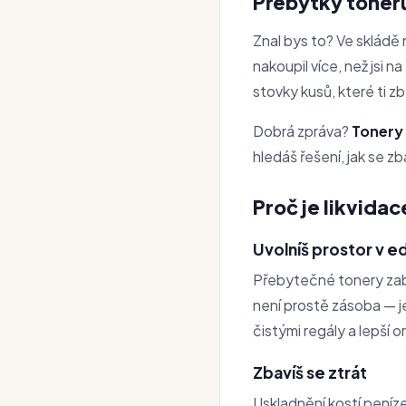
Přebytky toner
Znal bys to? Ve skládě 
nakoupil více, než jsi
stovky kusů, které ti zb
Dobrá zpráva?
Tonery 
hledáš řešení, jak se z
Proč je likvidac
Uvolníš prostor v ed
Přebytečné tonery zabí
není prostě zásoba — je
čistými regály a lepší o
Zbavíš se ztrát
Uskladnění kostí peníz