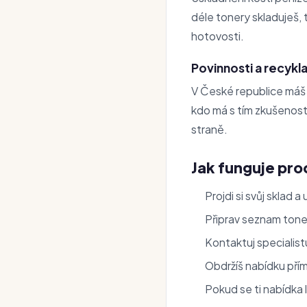
déle tonery skladuješ, 
hotovosti.
Povinnosti a recykl
V České republice máš 
kdo má s tím zkušenost,
straně.
Jak funguje pro
Projdi si svůj sklad a
Připrav seznam tone
Kontaktuj specialis
Obdržíš nabídku pří
Pokud se ti nabídka l