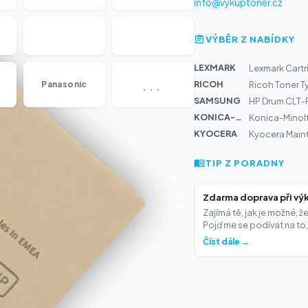
info@vykuptoner.cz
VÝBĚR Z NABÍDKY
LEXMARK
Lexmark Cartr
...
RICOH
Panasonic
Ricoh Toner T
SAMSUNG
HP Drum CLT-
KONICA-MIN...
Konica-Minol
KYOCERA
Kyocera Main
TIP Z PORADNY
Zdarma doprava při výk
Zajímá tě, jak je možné, 
Pojďme se podívat na to,.
Číst dále →