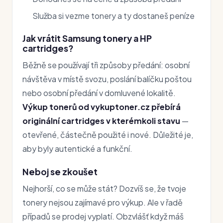
Služba si vezme tonery a ty dostaneš peníze
Jak vrátit Samsung tonery a HP
cartridges?
Běžně se používají tři způsoby předání: osobní
návštěva v místě svozu, poslání balíčku poštou
nebo osobní předání v domluvené lokalitě.
Výkup tonerů od vykuptoner.cz přebírá
originální cartridges v kterémkoli stavu
—
otevřené, částečně použité i nové. Důležité je,
aby byly autentické a funkční.
Neboj se zkoušet
Nejhorší, co se může stát? Dozvíš se, že tvoje
tonery nejsou zajímavé pro výkup. Ale v řadě
případů se prodej vyplatí. Obzvlášť když máš