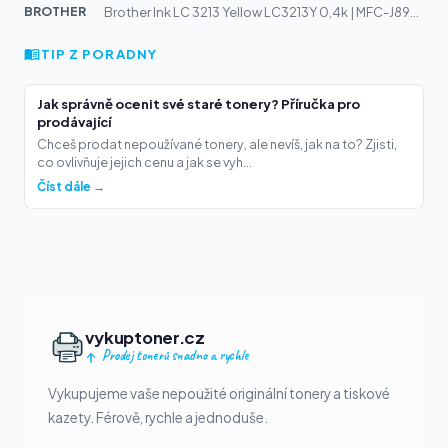
BROTHER
Brother Ink LC 3213 Yellow LC3213Y 0,4k | MFC-J890DW, D...
TIP Z PORADNY
Jak správně ocenit své staré tonery? Příručka pro
prodávající
Chceš prodat nepoužívané tonery, ale nevíš, jak na to? Zjisti,
co ovlivňuje jejich cenu a jak se vyh...
Číst dále →
vykuptoner.cz
Prodej tonerů snadno a rychle
Vykupujeme vaše nepoužité originální tonery a tiskové
kazety. Férově, rychle a jednoduše.