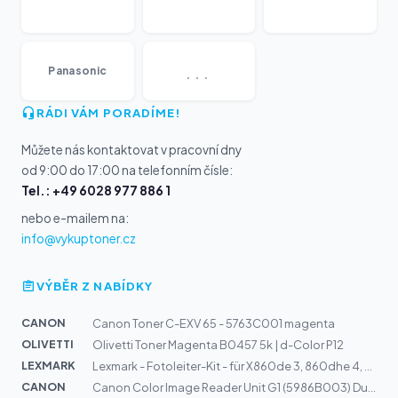
...
Panasonic
RÁDI VÁM PORADÍME!
Můžete nás kontaktovat v pracovní dny
od 9:00 do 17:00 na telefonním čísle:
Tel.: +49 6028 977 886 1
nebo e-mailem na:
info@vykuptoner.cz
VÝBĚR Z NABÍDKY
CANON
Canon Toner C-EXV 65 - 5763C001 magenta
OLIVETTI
Olivetti Toner Magenta B0457 5k | d-Color P12
LEXMARK
Lexmark - Fotoleiter-Kit - für X860de 3, 860dhe 4, 862d...
CANON
Canon Color Image Reader Unit G1 (5986B003) Duplexscann...