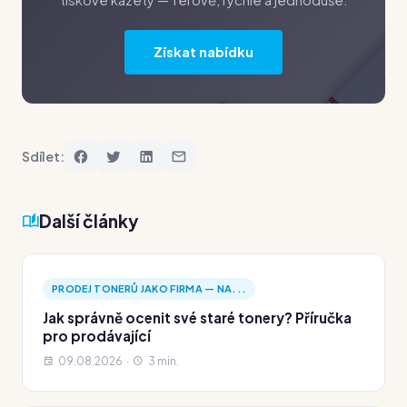
tiskové kazety — férově, rychle a jednoduše.
Získat nabídku
Sdílet:
Další články
PRODEJ TONERŮ JAKO FIRMA — NA...
Jak správně ocenit své staré tonery? Příručka
pro prodávající
09.08.2026 ·
3 min.