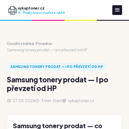
vykuptoner.cz
Prodej tonerů snadno a rychle
Úvodní stránka
/
Poradna
/
Samsung tonery prodat — I po převzetí od HP
SAMSUNG TONERY PRODAT — I PO PŘEVZETÍ OD HP
Samsung tonery prodat — I po
převzetí od HP
27.05.2026
3 min. čtení
vykuptoner.cz
Samsung tonery prodat — co