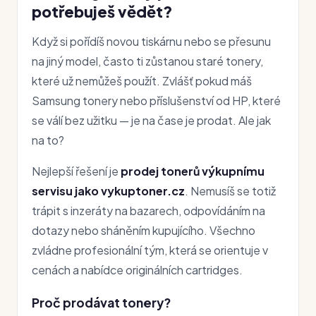
potřebuješ vědět?
Když si pořídíš novou tiskárnu nebo se přesunu
na jiný model, často ti zůstanou staré tonery,
které už nemůžeš použít. Zvlášť pokud máš
Samsung tonery nebo příslušenství od HP, které
se válí bez užitku — je na čase je prodat. Ale jak
na to?
Nejlepší řešení je
prodej tonerů výkupnímu
servisu jako vykuptoner.cz
. Nemusíš se totiž
trápit s inzeráty na bazarech, odpovídáním na
dotazy nebo sháněním kupujícího. Všechno
zvládne profesionální tým, která se orientuje v
cenách a nabídce originálních cartridges.
Proč prodávat tonery?