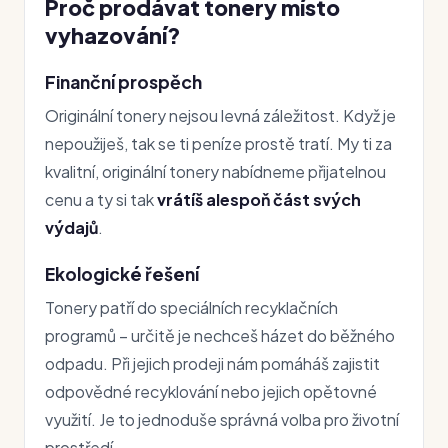
Proč prodávat tonery místo
vyhazování?
Finanční prospěch
Originální tonery nejsou levná záležitost. Když je
nepoužiješ, tak se ti peníze prostě tratí. My ti za
kvalitní, originální tonery nabídneme přijatelnou
cenu a ty si tak
vrátíš alespoň část svých
výdajů
.
Ekologické řešení
Tonery patří do speciálních recyklačních
programů – určitě je nechceš házet do běžného
odpadu. Při jejich prodeji nám pomáháš zajistit
odpovědné recyklování nebo jejich opětovné
využití. Je to jednoduše správná volba pro životní
prostředí.