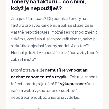
Tonery na fakturu – co s nimi,
když je nepoužiješ?
Znal jsi už tu situaci? Objednáš si tonery na
fakturu pro svou kancelář, a pak se ukáže, že je
vlastně nepotřebuješ. Možná ses rozhodl změnit
tiskárnu, vypršela ti jejich proveřitelnost, nebo jsi
si zkrátka objednal špatný model. A co teď?
Nechat je ležet v kancelářské skříňce a zbytečně
zabírat místo?
Dobrá zpráva je, že
nemusíš je vyhodit ani
nechat zapomenuté v regálu
. Existuje snadné
řešení – prodej si je nám! Při
výkupu tonerů
na
našem webu vykuptoner.cz se zbavíš
nepotřebného zboží a ještě si vydělláš.