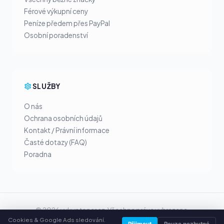
Férové výkupní ceny
Peníze předem přes PayPal
Osobní poradenství
SLUŽBY
O nás
Ochrana osobních údajů
Kontakt / Právní informace
Časté dotazy (FAQ)
Poradna
© 2026 vykuptoner.cz. Všechna práva vyhrazena.
Cookies & Google Ads sledování.
Prodej tonerů ve vašem městě