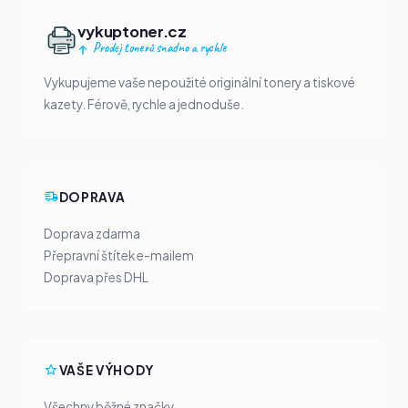
vykuptoner.cz
Prodej tonerů snadno a rychle
Vykupujeme vaše nepoužité originální tonery a tiskové
kazety. Férově, rychle a jednoduše.
DOPRAVA
Doprava zdarma
Přepravní štítek e-mailem
Doprava přes DHL
VAŠE VÝHODY
Všechny běžné značky