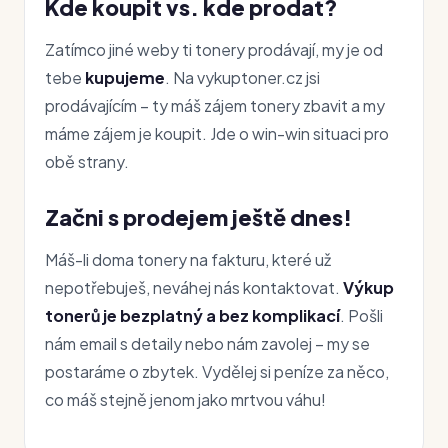
Kde koupit vs. kde prodat?
Zatímco jiné weby ti tonery prodávají, my je od
tebe
kupujeme
. Na vykuptoner.cz jsi
prodávajícím – ty máš zájem tonery zbavit a my
máme zájem je koupit. Jde o win-win situaci pro
obě strany.
Začni s prodejem ještě dnes!
Máš-li doma tonery na fakturu, které už
nepotřebuješ, neváhej nás kontaktovat.
Výkup
tonerů je bezplatný a bez komplikací
. Pošli
nám email s detaily nebo nám zavolej – my se
postaráme o zbytek. Vydělej si peníze za něco,
co máš stejně jenom jako mrtvou váhu!