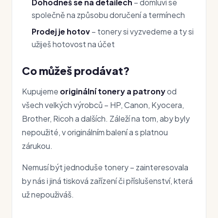
Dohodneš se na detailech
– domluví se
společně na způsobu doručení a termínech
Prodej je hotov
– tonery si vyzvedeme a ty si
užiješ hotovost na účet
Co můžeš prodávat?
Kupujeme
originální tonery a patrony
od
všech velkých výrobců – HP, Canon, Kyocera,
Brother, Ricoh a dalších. Záleží na tom, aby byly
nepoužité, v originálním balení a s platnou
zárukou.
Nemusí být jednoduše tonery – zainteresovala
by nás i jiná tisková zařízení či příslušenství, která
už nepouživáš.