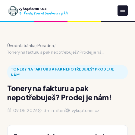
vykuptoner.cz
Prodej tonerů snadno a rychle
Úvodní stránka
/
Poradna
/
Tonery na fakturu a pak nepotřebuješ? Prodej je ná...
TONERY NA FAKTURU A PAK NEPOTŘEBUJEŠ? PRODEJ JE
NÁM!
Tonery na fakturu a pak
nepotřebuješ? Prodej je nám!
09.05.2026
3 min. čtení
vykuptoner.cz