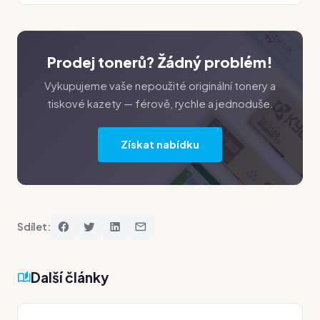
Prodej tonerů? Žádný problém!
Vykupujeme vaše nepoužité originální tonery a
tiskové kazety — férově, rychle a jednoduše.
Získat nabídku
Sdílet:
Další články