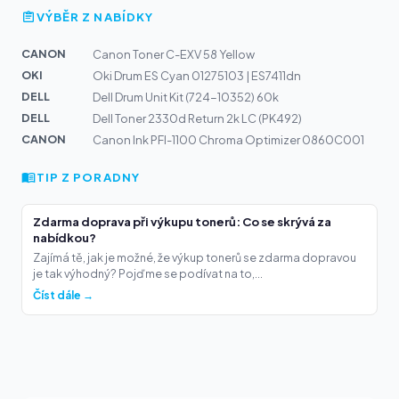
VÝBĚR Z NABÍDKY
CANON
Canon Toner C-EXV 58 Yellow
OKI
Oki Drum ES Cyan 01275103 | ES7411dn
DELL
Dell Drum Unit Kit (724-10352) 60k
DELL
Dell Toner 2330d Return 2k LC (PK492)
CANON
Canon Ink PFI-1100 Chroma Optimizer 0860C001
TIP Z PORADNY
Zdarma doprava při výkupu tonerů: Co se skrývá za
nabídkou?
Zajímá tě, jak je možné, že výkup tonerů se zdarma dopravou
je tak výhodný? Pojďme se podívat na to,...
Číst dále →