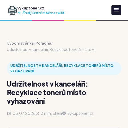
vykuptoner.cz
Prodej tonerů snadno a rychle
Úvodní stránka
/
Poradna
/
Udržitelnost v kanceláři: Recyklace tonerů místo v...
UDRŽITELNOST V KANCELÁŘI: RECYKLACE TONERŮ MÍSTO
VYHAZOVÁNÍ
Udržitelnost v kanceláři:
Recyklace tonerů místo
vyhazování
05.07.2026
3 min. čtení
vykuptoner.cz