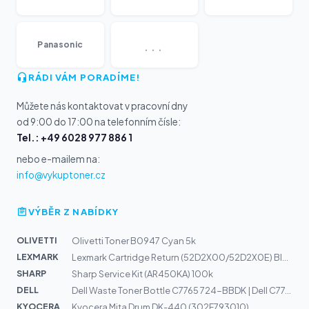
...
Panasonic
RÁDI VÁM PORADÍME!
Můžete nás kontaktovat v pracovní dny
od 9:00 do 17:00 na telefonním čísle:
Tel.: +49 6028 977 886 1
nebo e-mailem na:
info@vykuptoner.cz
VÝBĚR Z NABÍDKY
OLIVETTI
Olivetti Toner B0947 Cyan 5k
LEXMARK
Lexmark Cartridge Return (52D2X00/52D2X0E) Black
SHARP
Sharp Service Kit (AR450KA) 100k
DELL
Dell Waste Toner Bottle C7765 724-BBDK | Dell C7765dn
KYOCERA
Kyocera Mita Drum DK-440 (302F793010)