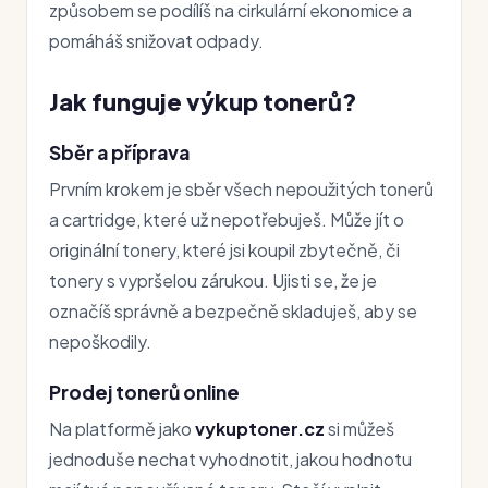
způsobem se podílíš na cirkulární ekonomice a
pomáháš snižovat odpady.
Jak funguje výkup tonerů?
Sběr a příprava
Prvním krokem je sběr všech nepoužitých tonerů
a cartridge, které už nepotřebuješ. Může jít o
originální tonery, které jsi koupil zbytečně, či
tonery s vypršelou zárukou. Ujisti se, že je
označíš správně a bezpečně skladuješ, aby se
nepoškodily.
Prodej tonerů online
Na platformě jako
vykuptoner.cz
si můžeš
jednoduše nechat vyhodnotit, jakou hodnotu