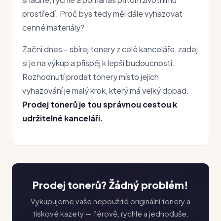
prostředí. Proč bys tedy měl dále vyhazovat
cenné materiály?
Začni dnes – sbírej tonery z celé kanceláře, zadej
si je na výkup a přispěj k lepší budoucnosti.
Rozhodnutí prodat tonery místo jejich
vyhazování je malý krok, který má velký dopad.
Prodej tonerů je tou správnou cestou k
udržitelné kanceláři.
Prodej tonerů? Žádný problém!
Vykupujeme vaše nepoužité originální tonery a
tiskové kazety — férově, rychle a jednoduše.