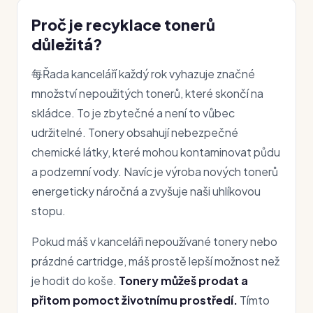
Proč je recyklace tonerů
důležitá?
每Řada kanceláří každý rok vyhazuje značné
množství nepoužitých tonerů, které skončí na
skládce. To je zbytečné a není to vůbec
udržitelné. Tonery obsahují nebezpečné
chemické látky, které mohou kontaminovat půdu
a podzemní vody. Navíc je výroba nových tonerů
energeticky náročná a zvyšuje naši uhlíkovou
stopu.
Pokud máš v kanceláři nepoužívané tonery nebo
prázdné cartridge, máš prostě lepší možnost než
je hodit do koše.
Tonery můžeš prodat a
přitom pomoct životnímu prostředí.
Tímto