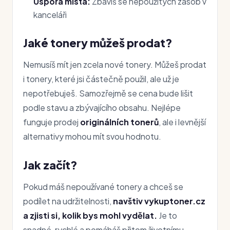
Úspora místa:
Zbavíš se nepoužitých zásob v
kanceláři
Jaké tonery můžeš prodat?
Nemusíš mít jen zcela nové tonery. Můžeš prodat
i tonery, které jsi částečně použil, ale už je
nepotřebuješ. Samozřejmě se cena bude lišit
podle stavu a zbývajícího obsahu. Nejlépe
funguje prodej
originálních tonerů
, ale i levnější
alternativy mohou mít svou hodnotu.
Jak začít?
Pokud máš nepoužívané tonery a chceš se
podílet na udržitelnosti,
navštiv vykuptoner.cz
a zjisti si, kolik bys mohl vydělat.
Je to
snadné, rychlé a pomáháš přitom životnímu