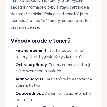
mají tvé nepoužívané tonery. Stačí vyplnit
základní informace o typu a stavu cartridge a
dostaneš nabídku. Pokud se ti cena líbí, je to
jednoduché – pošleš tonery na sběrné místo a
brzy máš peníze.
Výhody prodeje tonerů
Finanční benefit:
Dostaneš peníze za
tonery, které by jinak ležely v kanceláři
Ochrana přírody:
Tonery se znovu utilizují
místo skončení na skládce
Jednoduchost:
Bez papírování a zbytečné
administrativa
Odpovědnost:
Zapojíš se do udržitelného
podnikání