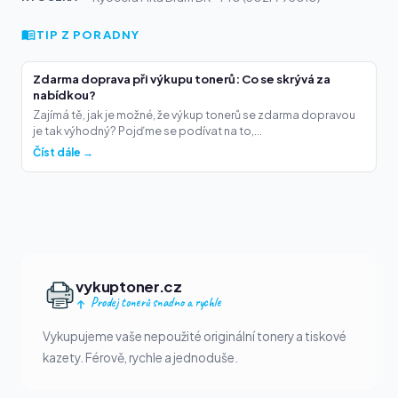
TIP Z PORADNY
Zdarma doprava při výkupu tonerů: Co se skrývá za
nabídkou?
Zajímá tě, jak je možné, že výkup tonerů se zdarma dopravou
je tak výhodný? Pojďme se podívat na to,...
Číst dále →
vykuptoner.cz
Prodej tonerů snadno a rychle
Vykupujeme vaše nepoužité originální tonery a tiskové
kazety. Férově, rychle a jednoduše.