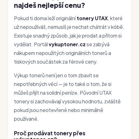
najdeš nejlepší cenu?
Pokud ti doma leží originální
tonery UTAX
, které
už nepoužíváš, nemusíš je nechat chátrát v kóbě.
Existuje snadný způsob, jak je prodat a přitom si
vydělat. Portál
vykuptoner.cz
se zabývá
nákupem nepoužitých originálních tonerů a
tiskových součástek za férové ceny.
Výkup tonerů není jen o tom zbavit se
nepotřebných věcí — je to také o tom, že si
můžeš přijít na solidní peníze. Původní UTAX
tonery si zachovávají vysokou hodnotu, zvláště
pokud jsou neotevřené nebo minimálně
používané.
Proč prodávat tonery přes