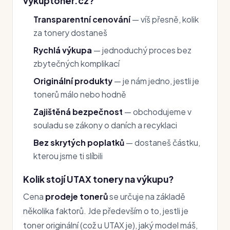
vykuptoner.cz?
Transparentní cenování
— víš přesně, kolik
za tonery dostaneš
Rychlá výkupa
— jednoduchý proces bez
zbytečných komplikací
Originální produkty
— je nám jedno, jestli je
tonerů málo nebo hodně
Zajištěná bezpečnost
— obchodujeme v
souladu se zákony o daních a recyklaci
Bez skrytých poplatků
— dostaneš částku,
kterou jsme ti slíbili
Kolik stojí UTAX tonery na výkupu?
Cena
prodeje tonerů
se určuje na základě
několika faktorů. Jde především o to, jestli je
toner originální (což u UTAX je), jaký model máš,