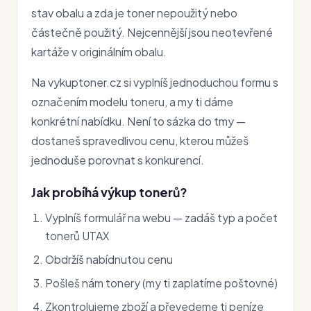
stav obalu a zda je toner nepoužitý nebo
částečně použitý. Nejcennější jsou neotevřené
kartáže v originálním obalu.
Na vykuptoner.cz si vyplníš jednoduchou formu s
označením modelu toneru, a my ti dáme
konkrétní nabídku. Není to sázka do tmy —
dostaneš spravedlivou cenu, kterou můžeš
jednoduše porovnat s konkurencí.
Jak probíhá výkup tonerů?
Vyplníš formulář na webu — zadáš typ a počet
tonerů UTAX
Obdržíš nabídnutou cenu
Pošleš nám tonery (my ti zaplatíme poštovné)
Zkontrolujeme zboží a převedeme ti peníze