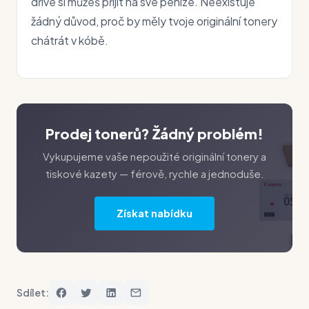
dříve si můžeš přijít na své peníze. Neexistuje
žádný důvod, proč by měly tvoje originální tonery
chátrát v kóbě.
Prodej tonerů? Žádný problém!
Vykupujeme vaše nepoužité originální tonery a
tiskové kazety — férově, rychle a jednoduše.
Získat nabídku
Sdílet: