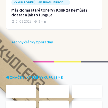
VÝKUP TONERŮ: JAK FUNGUJE PROD...
Máš doma staré tonery? Kolik za ně můžeš
dostat a jak to funguje
01.08.2026 ·
3 min.
Všechny články z poradny
ZNAČKY, KTERÉ VYKUPUJEME