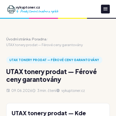
vykuptoner.cz
Prodej tonerů snadno a rychle
Úvodní stránka
/
Poradna
/
UTAX tonery prodat — Férové ceny garantovány
UTAX TONERY PRODAT — FÉROVÉ CENY GARANTOVÁNY
UTAX tonery prodat — Férové
ceny garantovány
09.06.2026
3 min. čtení
vykuptoner.cz
UTAX tonery prodat — Kde