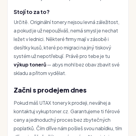
Stojí to za to?
Určitě. Originální tonery nejsou levná záležitost,
a pokud je už nepoužíváš, nemá smysl je nechat
ležet v lednici. Některé firmy mají v zásobě i
desítky kusů, které po migraci na jiný tiskový
systém už nepotřebují. Právě pro tebe je tu
výkup tonerů
— abys mohl bez obav zbavit své
skladu a přitom vydělat.
Začni s prodejem dnes
Pokud máš UTAX tonery k prodeji, neváhej a
kontaktuj vykuptoner.cz. Garantujeme ti férové
ceny a jednoduchý proces bez zbytečných
poplatků. Čím dříve nám pošleš svou nabídku, tím