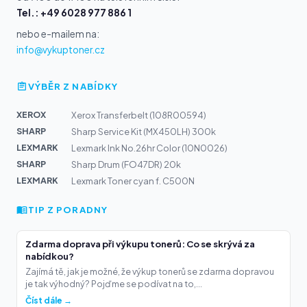
Tel.: +49 6028 977 886 1
nebo e-mailem na:
info@vykuptoner.cz
VÝBĚR Z NABÍDKY
XEROX
Xerox Transferbelt (108R00594)
SHARP
Sharp Service Kit (MX450LH) 300k
LEXMARK
Lexmark Ink No.26hr Color (10N0026)
SHARP
Sharp Drum (FO47DR) 20k
LEXMARK
Lexmark Toner cyan f. C500N
TIP Z PORADNY
Zdarma doprava při výkupu tonerů: Co se skrývá za
nabídkou?
Zajímá tě, jak je možné, že výkup tonerů se zdarma dopravou
je tak výhodný? Pojďme se podívat na to,...
Číst dále →