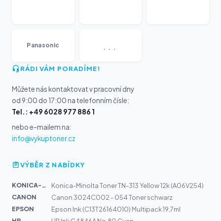
...
Panasonic
RÁDI VÁM PORADÍME!
Můžete nás kontaktovat v pracovní dny
od 9:00 do 17:00 na telefonním čísle:
Tel.: +49 6028 977 886 1
nebo e-mailem na:
info@vykuptoner.cz
VÝBĚR Z NABÍDKY
KONICA-MIN...
Konica-Minolta Toner TN-313 Yellow 12k (A06V254)
CANON
Canon 3024C002 - 054 Toner schwarz
EPSON
Epson Ink (C13T26164010) Multipack 19,7ml
HP