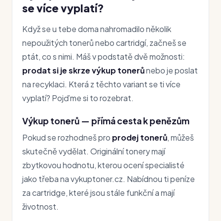
se více vyplatí?
Když se u tebe doma nahromadilo několik
nepoužitých tonerů nebo cartridgí, začneš se
ptát, co s nimi. Máš v podstatě dvě možnosti:
prodat si je skrze výkup tonerů
nebo je poslat
na recyklaci. Která z těchto variant se ti více
vyplatí? Pojďme si to rozebrat.
Výkup tonerů — přímá cesta k penězům
Pokud se rozhodneš pro
prodej tonerů
, můžeš
skutečně vydělat. Originální tonery mají
zbytkovou hodnotu, kterou ocení specialisté
jako třeba na vykuptoner.cz. Nabídnou ti peníze
za cartridge, které jsou stále funkční a mají
životnost.