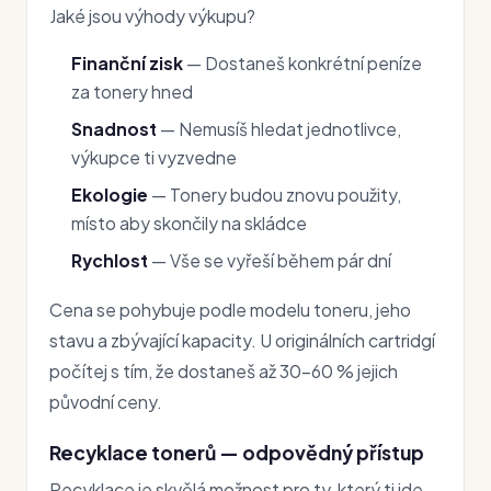
Jaké jsou výhody výkupu?
Finanční zisk
— Dostaneš konkrétní peníze
za tonery hned
Snadnost
— Nemusíš hledat jednotlivce,
výkupce ti vyzvedne
Ekologie
— Tonery budou znovu použity,
místo aby skončily na skládce
Rychlost
— Vše se vyřeší během pár dní
Cena se pohybuje podle modelu toneru, jeho
stavu a zbývající kapacity. U originálních cartridgí
počítej s tím, že dostaneš až 30–60 % jejich
původní ceny.
Recyklace tonerů — odpovědný přístup
Recyklace je skvělá možnost pro ty, který ti jde