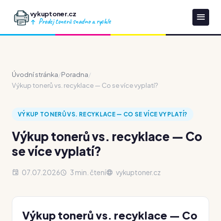
vykuptoner.cz
Prodej tonerů snadno a rychle
Úvodní stránka
/
Poradna
/
Výkup tonerů vs. recyklace — Co se více vyplatí?
VÝKUP TONERŮ VS. RECYKLACE — CO SE VÍCE VYPLATÍ?
Výkup tonerů vs. recyklace — Co
se více vyplatí?
07.07.2026
3 min. čtení
vykuptoner.cz
Výkup tonerů vs. recyklace — Co