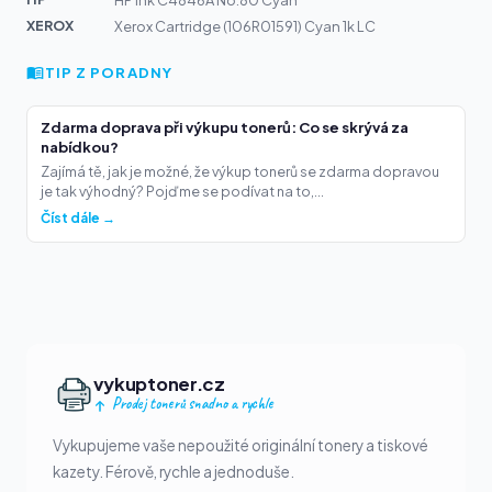
HP Ink C4846A No.80 Cyan
XEROX
Xerox Cartridge (106R01591) Cyan 1k LC
TIP Z PORADNY
Zdarma doprava při výkupu tonerů: Co se skrývá za
nabídkou?
Zajímá tě, jak je možné, že výkup tonerů se zdarma dopravou
je tak výhodný? Pojďme se podívat na to,...
Číst dále →
vykuptoner.cz
Prodej tonerů snadno a rychle
Vykupujeme vaše nepoužité originální tonery a tiskové
kazety. Férově, rychle a jednoduše.