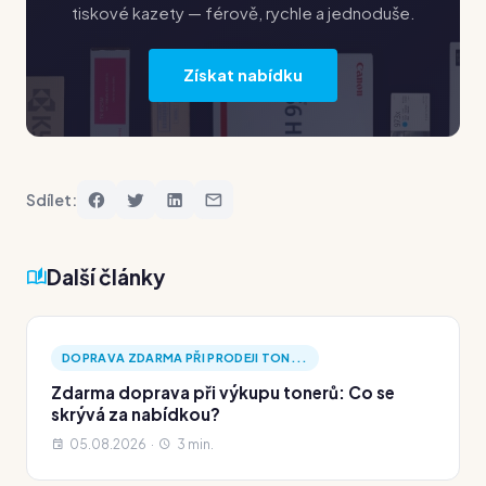
tiskové kazety — férově, rychle a jednoduše.
Získat nabídku
Sdílet:
Další články
DOPRAVA ZDARMA PŘI PRODEJI TON...
Zdarma doprava při výkupu tonerů: Co se
skrývá za nabídkou?
05.08.2026 ·
3 min.