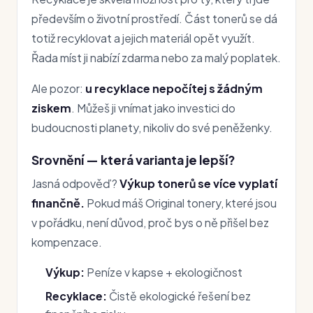
především o životní prostředí. Část tonerů se dá
totiž recyklovat a jejich materiál opět využít.
Řada míst ji nabízí zdarma nebo za malý poplatek.
Ale pozor:
u recyklace nepočítej s žádným
ziskem
. Můžeš ji vnímat jako investici do
budoucnosti planety, nikoliv do své peněženky.
Srovnění — která varianta je lepší?
Jasná odpověď?
Výkup tonerů se více vyplatí
finančně.
Pokud máš Original tonery, které jsou
v pořádku, není důvod, proč bys o ně přišel bez
kompenzace.
Výkup:
Peníze v kapse + ekologičnost
Recyklace:
Čistě ekologické řešení bez