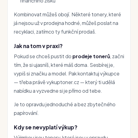
finančního zisku
Kombinovat můžeš obojí. Některé tonery, které
já nejsou už v prodejna hodné, můžeš poslat na
recyklaci, zatímco ty funkční prodaš.
Jak na tom v praxi?
Pokud se chceš pustit do
prodeje tonerů
, začni
tím, že si ujasníš, které máš doma. Sesbírej je,
vypiš si značku a model. Pak kontaktuj výkupce
— třeba právě vykuptoner.cz — který ti udělá
nabídku a vyzvedne si je přímo od tebe.
Je to opravdu jednoduché a bez zbytečného
papírování.
Kdy se nevyplatí výkup?
Výjimkou jsou tonery, které jsou v opravdu