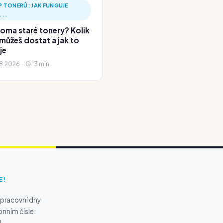
 TONERŮ: JAK FUNGUJE
...
oma staré tonery? Kolik
 můžeš dostat a jak to
je
8.2026 ·
3 min.
E!
 pracovní dny
onním čísle:
1