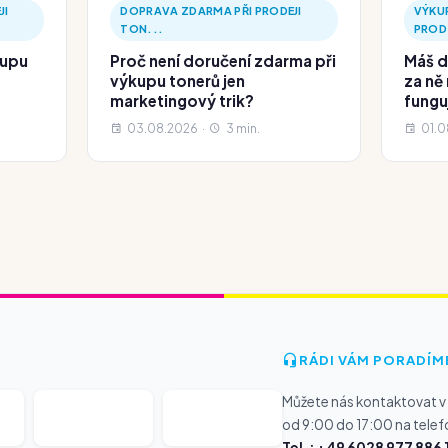
JI
DOPRAVA ZDARMA PŘI PRODEJI
VÝKUP
TON...
PROD
kupu
Proč není doručení zdarma při
Máš d
výkupu tonerů jen
za ně
marketingový trik?
fungu
03.08.2026 ·
3 min.
01.0
RÁDI VÁM PORADÍM
Můžete nás kontaktovat v
od 9:00 do 17:00 na telef
Tel.: +49 6028 977 886 