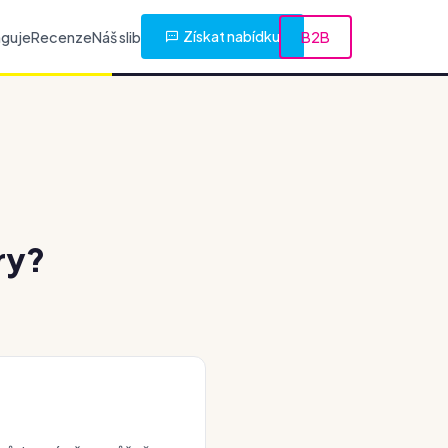
Získat nabídku
nguje
Recenze
Náš slib
B2B
ry?