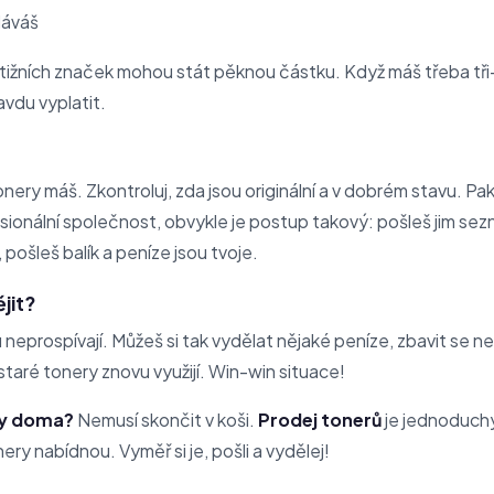
dáváš
estižních značek mohou stát pěknou částku. Když máš třeba tř
avdu vyplatit.
tonery máš. Zkontroluj, zda jsou originální a v dobrém stavu. Pa
sionální společnost, obvykle je postup takový: pošleš jim se
í, pošleš balík a peníze jsou tvoje.
jit?
u neprospívají. Můžeš si tak vydělat nějaké peníze, zbavit se
 staré tonery znovu využijí. Win-win situace!
ry doma?
Nemusí skončit v koši.
Prodej tonerů
je jednoduchý
tonery nabídnou. Vyměř si je, pošli a vydělej!