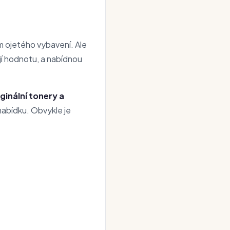
m ojetého vybavení. Ale
jí hodnotu, a nabídnou
ginální tonery a
 nabídku. Obvykle je