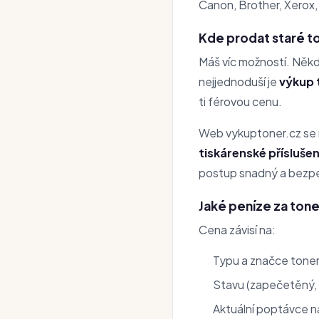
Canon, Brother, Xerox, 
Kde prodat staré t
Máš víc možností. Někd
nejjednoduší je
výkup 
ti férovou cenu.
Web vykuptoner.cz se 
tiskárenské příslušen
postup snadný a bezp
Jaké peníze za ton
Cena závisí na:
Typu a značce tone
Stavu (zapečetěný, 
Aktuální poptávce n