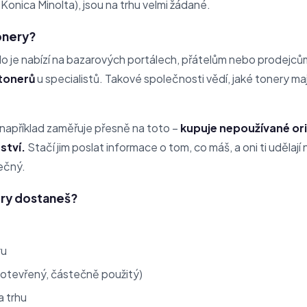
Konica Minolta), jsou na trhu velmi žádané.
onery?
o je nabízí na bazarových portálech, přátelům nebo prodejců
tonerů
u specialistů. Takové společnosti vědí, jaké tonery ma
například zaměřuje přesně na toto –
kupuje nepoužívané ori
ství.
Stačí jim poslat informace o tom, co máš, a oni ti udělají
ečný.
ery dostaneš?
ru
otevřený, částečně použitý)
a trhu