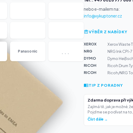
nebo e-mailem na:
info@vykuptoner.cz
VÝBĚR Z NABÍDKY
XEROX
Xerox Waste T
...
NRG
Panasonic
NRG Ink CPI-7 
DYMO
Dymo Heißsch
RICOH
Ricoh Drum T
RICOH
Ricoh/NRG To
TIP Z PORADNY
Zdarma doprava při výk
Zajímá tě, jak je možné, 
Pojďme se podívat na to,.
Číst dále →