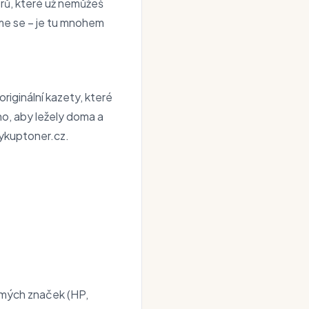
erů, které už nemůžeš
vme se – je tu mnohem
riginální kazety, které
ho, aby ležely doma a
vykuptoner.cz.
ámých značek (HP,