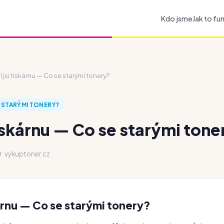
Kdo jsme
Jak to fu
 jsi tiskárnu — Co se starými tonery?
E STARÝMI TONERY?
tiskárnu — Co se starými tone
vykuptoner.cz
kárnu — Co se starými tonery?