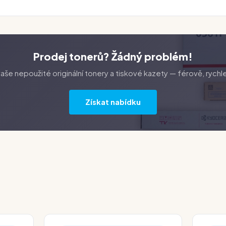
Prodej tonerů? Žádný problém!
še nepoužité originální tonery a tiskové kazety — férově, rychl
Získat nabídku