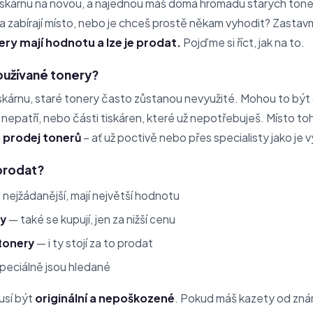
i tiskárnu na novou, a najednou máš doma hromadu starých ton
ku a zabírají místo, nebo je chceš prostě někam vyhodit? Zasta
ery mají hodnotu a lze je prodat.
Pojďme si říct, jak na to.
oužívané tonery?
skárnu, staré tonery často zůstanou nevyužité. Mohou to být o
 nepatří, nebo části tiskáren, které už nepotřebuješ. Místo to
š
prodej tonerů
– ať už poctivě nebo přes specialisty jako je 
 prodat?
nejžádanější, mají největší hodnotu
ty
— také se kupují, jen za nižší cenu
tonery
— i ty stojí za to prodat
peciálně jsou hledané
usí být
originální a nepoškozené
. Pokud máš kazety od zn