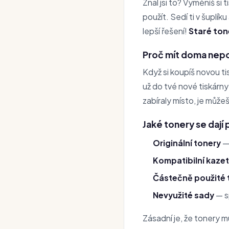
Znal jsi to? Vyměníš s
použít. Sedí ti v šuplí
lepší řešení!
Staré ton
Proč mít doma nep
Když si koupíš novou ti
už do tvé nové tiskárny
zabíraly místo, je může
Jaké tonery se dají
Originální tonery
— 
Kompatibilní kaze
Částečně použité 
Nevyužité sady
— s
Zásadní je, že tonery m