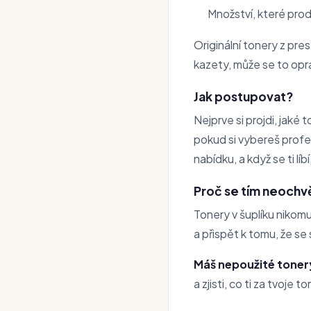
Množství, které pro
Originální tonery z pr
kazety, může se to opr
Jak postupovat?
Nejprve si projdi, jaké 
pokud si vybereš profe
nabídku, a když se ti líb
Proč se tím neochvě
Tonery v šuplíku nikom
a přispět k tomu, že se
Máš nepoužité tone
a zjisti, co ti za tvoje 