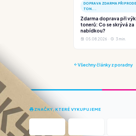
DOPRAVA ZDARMA PŘI PRODE
TON...
Zdarma doprava při vý
tonerů: Co se skrývá za
nabídkou?
05.08.2026 ·
3 min.
Všechny články z poradny
ZNAČKY, KTERÉ VYKUPUJEME