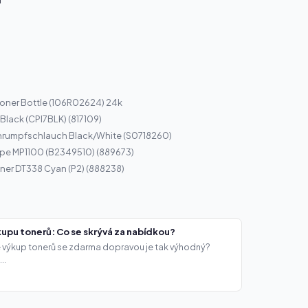
oner Bottle (106R02624) 24k
Black (CPI7BLK) (817109)
rumpfschlauch Black/White (S0718260)
ype MP1100 (B2349510) (889673)
ner DT338 Cyan (P2) (888238)
upu tonerů: Co se skrývá za nabídkou?
že výkup tonerů se zdarma dopravou je tak výhodný?
..