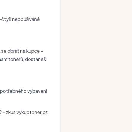
i-čtyři nepoužívané
k se obrať na kupce –
znam tonerů, dostaneš
 nepotřebného vybavení
 – zkus vykuptoner.cz