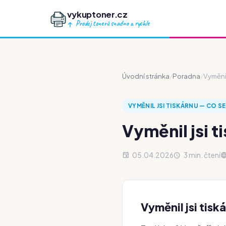
vykuptoner.cz
Prodej tonerů snadno a rychle
Úvodní stránka
/
Poradna
/
Vyměnil
VYMĚNIL JSI TISKÁRNU — CO S
Vyměnil jsi 
05.04.2026
3 min. čtení
Vyměnil jsi tis