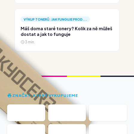
VÝKUP TONERŮ: JAK FUNGUJE PROD...
Máš doma staré tonery? Kolik za ně můžeš
dostat a jak to funguje
3 min.
ZNAČKY, KTERÉ VYKUPUJEME