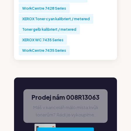
WorkCentre 7428 Series
XEROX Toner cyan kalibriert / metered
Toner gelb kalibriert / metered
XEROX WC 7435 Series
WorkCentre 7435 Series
Prodej nám 008R13063
Máš v kanceláři málo místa kvůli
tonerům? Rádi je vykoupíme.