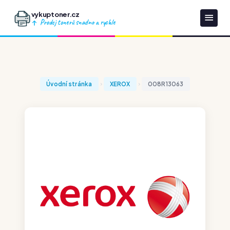
vykuptoner.cz
Prodej tonerů snadno a rychle
Úvodní stránka
XEROX
008R13063