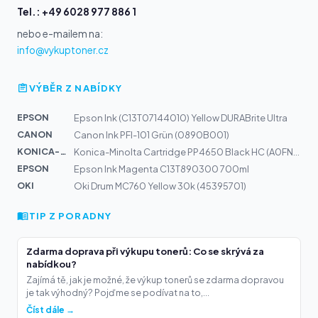
Tel.: +49 6028 977 886 1
nebo e-mailem na:
info@vykuptoner.cz
VÝBĚR Z NABÍDKY
EPSON
Epson Ink (C13T07144010) Yellow DURABrite Ultra
CANON
Canon Ink PFI-101 Grün (0890B001)
KONICA-MIN...
Konica-Minolta Cartridge PP4650 Black HC (A0FN022)
EPSON
Epson Ink Magenta C13T890300 700ml
OKI
Oki Drum MC760 Yellow 30k (45395701)
TIP Z PORADNY
Zdarma doprava při výkupu tonerů: Co se skrývá za
nabídkou?
Zajímá tě, jak je možné, že výkup tonerů se zdarma dopravou
je tak výhodný? Pojďme se podívat na to,...
Číst dále →