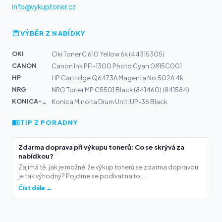
info@vykuptoner.cz
VÝBĚR Z NABÍDKY
OKI
Oki Toner C 610 Yellow 6k (44315305)
CANON
Canon Ink PFI-1300 Photo Cyan 0815C001
HP
HP Cartridge Q6473A Magenta No.502A 4k
NRG
NRG Toner MP C5501 Black (841460) (841584)
KONICA-MIN...
Konica Minolta Drum Unit IUP-36 Black
TIP Z PORADNY
Zdarma doprava při výkupu tonerů: Co se skrývá za
nabídkou?
Zajímá tě, jak je možné, že výkup tonerů se zdarma dopravou
je tak výhodný? Pojďme se podívat na to,...
Číst dále →