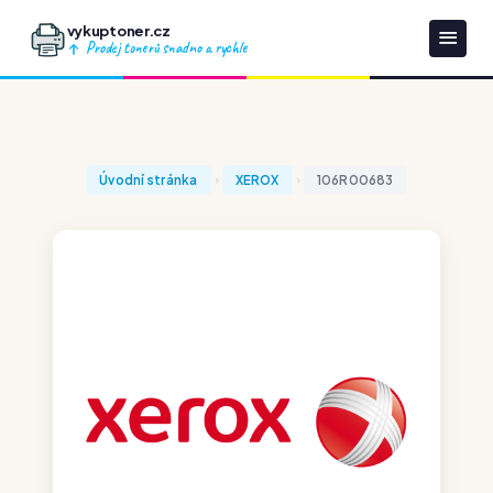
vykuptoner.cz
Prodej tonerů snadno a rychle
Úvodní stránka
XEROX
106R00683