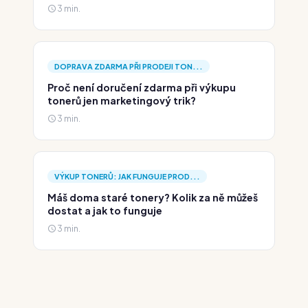
3 min.
DOPRAVA ZDARMA PŘI PRODEJI TON...
Proč není doručení zdarma při výkupu
tonerů jen marketingový trik?
3 min.
VÝKUP TONERŮ: JAK FUNGUJE PROD...
Máš doma staré tonery? Kolik za ně můžeš
dostat a jak to funguje
3 min.