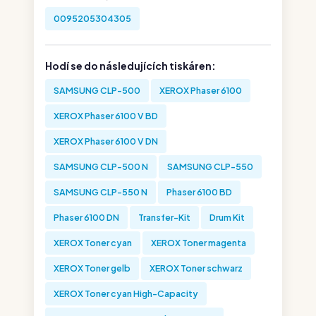
0095205304305
Hodí se do následujících tiskáren:
SAMSUNG CLP-500
XEROX Phaser 6100
XEROX Phaser 6100 V BD
XEROX Phaser 6100 V DN
SAMSUNG CLP-500 N
SAMSUNG CLP-550
SAMSUNG CLP-550 N
Phaser 6100 BD
Phaser 6100 DN
Transfer-Kit
Drum Kit
XEROX Toner cyan
XEROX Toner magenta
XEROX Toner gelb
XEROX Toner schwarz
XEROX Toner cyan High-Capacity