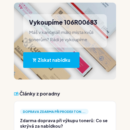
Vykoupíme 106R00683
Máš v kanceláři málo místa kvůli
tonerům? Rádi je vykoupíme.
Získat nabídku
Články z poradny
DOPRAVA ZDARMA PŘI PRODEJI TON...
Zdarma doprava při výkupu tonerů: Co se
skrývá za nabídkou?