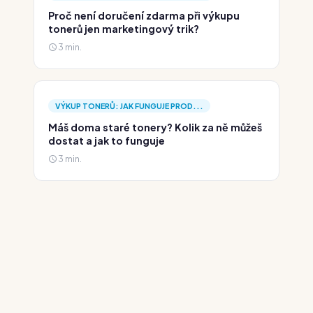
Proč není doručení zdarma při výkupu
tonerů jen marketingový trik?
3 min.
VÝKUP TONERŮ: JAK FUNGUJE PROD...
Máš doma staré tonery? Kolik za ně můžeš
dostat a jak to funguje
3 min.