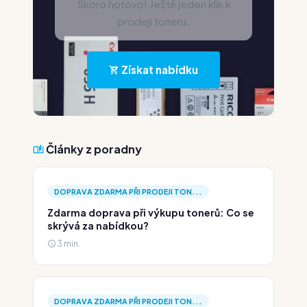
Skoro hotovo! Ještě jeden klik k
prodeji toneru.
Získat nabídku
Články z poradny
DOPRAVA ZDARMA PŘI PRODEJI TON...
Zdarma doprava při výkupu tonerů: Co se
skrývá za nabídkou?
3 min.
DOPRAVA ZDARMA PŘI PRODEJI TON...