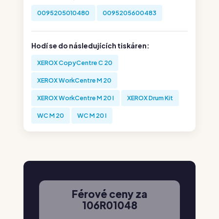
0095205010480
0095205600483
Hodí se do následujících tiskáren:
XEROX CopyCentre C 20
XEROX WorkCentre M 20
XEROX WorkCentre M 20 I
XEROX Drum Kit
WC M 20
WC M 20 I
Férové ceny za
106R01048