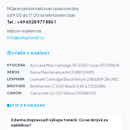
Můžete nás kontaktovat v pracovní dny
od 9:00 do 17:00 na telefonním čísle:
Tel.: +49 6028 977 886 1
nebo e-mailem na:
info@vykuptoner.cz
VÝBĚR Z NABÍDKY
KYOCERA
Kyocera Mita Cartridge TK-5135C Cyan (1T02PACNL0)
XEROX
Xerox Maintenance Kit (108R00989)
LEXMARK
Lexmark Cartridge Black Return 24B6889 21k | M1246, XM1...
BROTHER
Brother Ink LC 1240 Black 0,6k (LC1240BK)
CANON
Canon Ink CLI-521 Yellow (2936B001)
TIP Z PORADNY
Zdarma doprava při výkupu tonerů: Co se skrývá za
nabídkou?