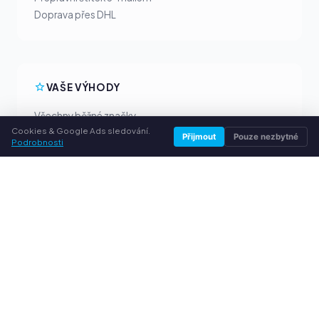
Doprava přes DHL
VAŠE VÝHODY
Všechny běžné značky
Cookies & Google Ads sledování.
Férové výkupní ceny
Přijmout
Pouze nezbytné
Podrobnosti
Peníze předem přes PayPal
Osobní poradenství
SLUŽBY
O nás
Ochrana osobních údajů
Kontakt / Právní informace