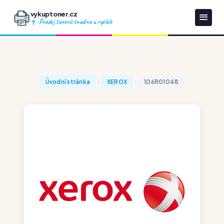
vykuptoner.cz
Prodej tonerů snadno a rychle
Úvodní stránka
XEROX
106R01048