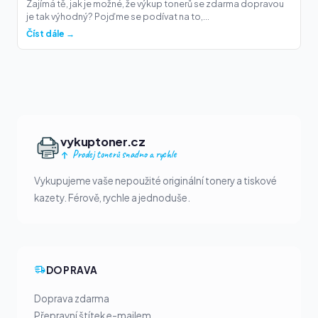
Zajímá tě, jak je možné, že výkup tonerů se zdarma dopravou
je tak výhodný? Pojďme se podívat na to,...
Číst dále →
vykuptoner.cz
Prodej tonerů snadno a rychle
Vykupujeme vaše nepoužité originální tonery a tiskové
kazety. Férově, rychle a jednoduše.
DOPRAVA
Doprava zdarma
Přepravní štítek e-mailem