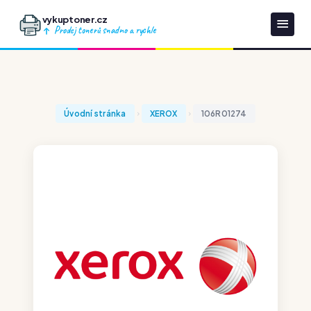
vykuptoner.cz
Prodej tonerů snadno a rychle
Úvodní stránka
XEROX
106R01274