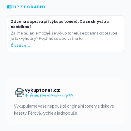
TIP Z PORADNY
Zdarma doprava při výkupu tonerů: Co se skrývá za
nabídkou?
Zajímá tě, jak je možné, že výkup tonerů se zdarma dopravou
je tak výhodný? Pojďme se podívat na to,...
Číst dále →
vykuptoner.cz
Prodej tonerů snadno a rychle
Vykupujeme vaše nepoužité originální tonery a tiskové
kazety. Férově, rychle a jednoduše.