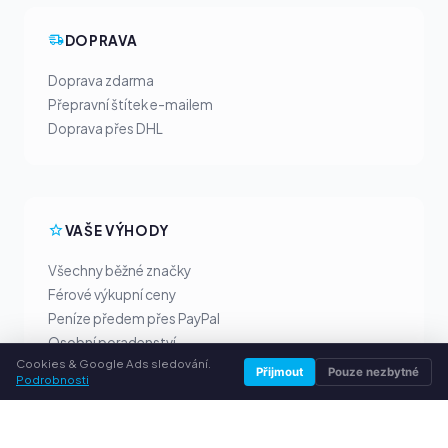
DOPRAVA
Doprava zdarma
Přepravní štítek e-mailem
Doprava přes DHL
VAŠE VÝHODY
Všechny běžné značky
Férové výkupní ceny
Peníze předem přes PayPal
Osobní poradenství
Cookies & Google Ads sledování.
Přijmout
Pouze nezbytné
Podrobnosti
SLUŽBY