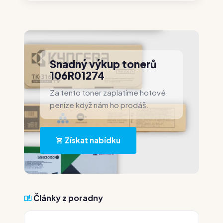
Snadný výkup tonerů
106R01274
Za tento toner zaplatíme hotové
peníze když nám ho prodáš.
Získat nabídku
Články z poradny