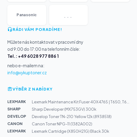
...
Panasonic
RÁDI VÁM PORADÍME!
Můžete nás kontaktovat v pracovní dny
od 9:00 do 17:00 na telefonním čísle:
Tel.: +49 6028 977 886 1
nebo e-mailem na:
info@vykuptoner.cz
VÝBĚR Z NABÍDKY
LEXMARK
Lexmark Maintenance Kit Fuser 40X4765 | T650, T652, T65...
SHARP
Sharp Developer (MX753GV) 300k
DEVELOP
Develop Toner TN-210 Yellow 12k (8938518)
CANON
Canon Toner NPG-11 (1382A002)
LEXMARK
Lexmark Cartridge (X850H21G) Black 30k