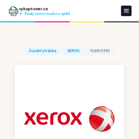
vykuptoner.cz
Prodej tonerů snadno a rychle
Úvodní stránka
XEROX
106R01395