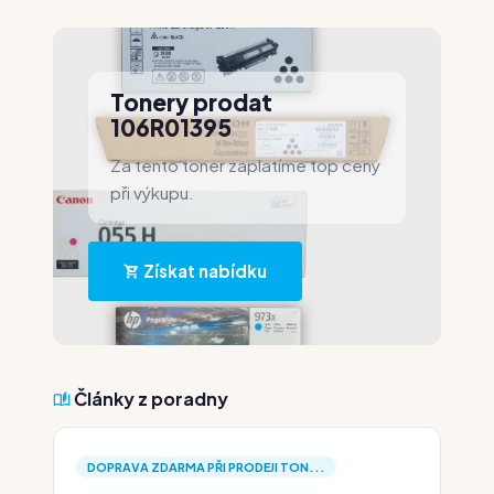
Tonery prodat
106R01395
Za tento toner zaplatíme top ceny
při výkupu.
Získat nabídku
Články z poradny
DOPRAVA ZDARMA PŘI PRODEJI TON...