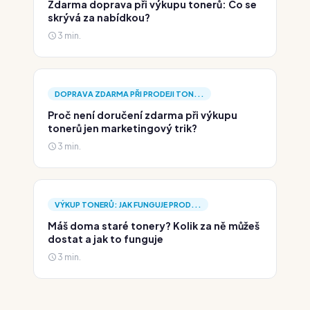
Zdarma doprava při výkupu tonerů: Co se
skrývá za nabídkou?
3 min.
DOPRAVA ZDARMA PŘI PRODEJI TON...
Proč není doručení zdarma při výkupu
tonerů jen marketingový trik?
3 min.
VÝKUP TONERŮ: JAK FUNGUJE PROD...
Máš doma staré tonery? Kolik za ně můžeš
dostat a jak to funguje
3 min.