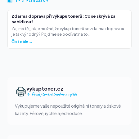
TIP Z PORADNY
Zdarma doprava při výkupu tonerů: Co se skrývá za
nabídkou?
Zajímá tě, jak je možné, že výkup tonerů se zdarma dopravou
je tak výhodný? Pojďme se podívat na to,...
Číst dále →
vykuptoner.cz
Prodej tonerů snadno a rychle
Vykupujeme vaše nepoužité originální tonery a tiskové
kazety. Férově, rychle a jednoduše.