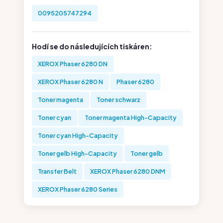
0095205747294
Hodí se do následujících tiskáren:
XEROX Phaser 6280 DN
XEROX Phaser 6280 N
Phaser 6280
Toner magenta
Toner schwarz
Toner cyan
Toner magenta High-Capacity
Toner cyan High-Capacity
Toner gelb High-Capacity
Toner gelb
Transfer Belt
XEROX Phaser 6280 DNM
XEROX Phaser 6280 Series