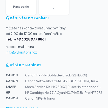
...
Panasonic
RÁDI VÁM PORADÍME!
Můžete nás kontaktovat v pracovní dny
od 9:00 do 17:00 na telefonním čísle:
Tel.: +49 6028 977 886 1
nebo e-mailem na:
info@vykuptoner.cz
VÝBĚR Z NABÍDKY
CANON
Canon Ink PFI-103 Matte-Black (2211B001)
CANON
Canon Netzwerkkarte NB-15FB (0362B004) für W6400, W8400...
SHARP
Sharp Service Kit (MX950KC) Fuser Maintenance Kit 500k
HP
HP Cartridge No.991A Cyan M0J74AE 8k | Pro MFP 772
CANON
Canon NPG-5 Toner