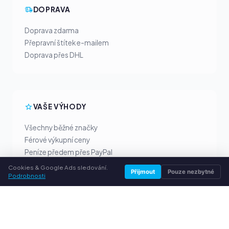
DOPRAVA
Doprava zdarma
Přepravní štítek e-mailem
Doprava přes DHL
VAŠE VÝHODY
Všechny běžné značky
Férové výkupní ceny
Peníze předem přes PayPal
Osobní poradenství
Cookies & Google Ads sledování.
Přijmout
Pouze nezbytné
Podrobnosti
SLUŽBY