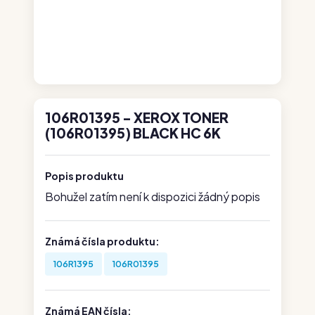
106R01395 - XEROX TONER
(106R01395) BLACK HC 6K
Popis produktu
Bohužel zatím není k dispozici žádný popis
Známá čísla produktu:
106R1395
106R01395
Známá EAN čísla: