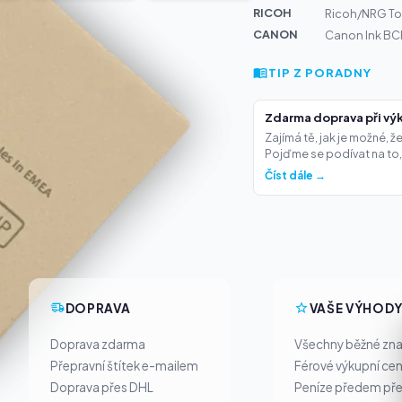
RICOH
Ricoh/NRG To
CANON
Canon Ink BCI
TIP Z PORADNY
Zdarma doprava při výk
Zajímá tě, jak je možné, 
Pojďme se podívat na to,.
Číst dále →
DOPRAVA
VAŠE VÝHOD
Doprava zdarma
Všechny běžné zn
Přepravní štítek e-mailem
Férové výkupní ce
Doprava přes DHL
Peníze předem pře