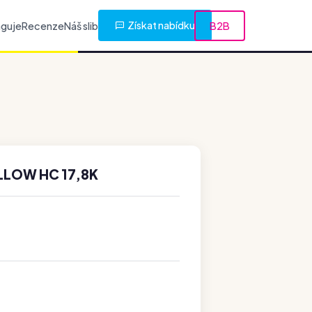
Získat nabídku
nguje
Recenze
Náš slib
B2B
LLOW HC 17,8K