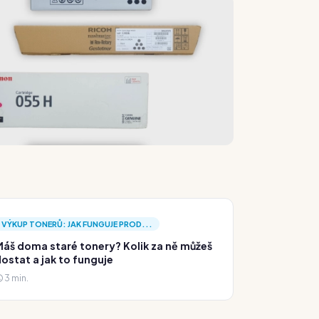
VÝKUP TONERŮ: JAK FUNGUJE PROD...
áš doma staré tonery? Kolik za ně můžeš
ostat a jak to funguje
3 min.