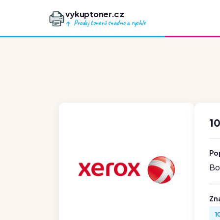
vykuptoner.cz
Prodej tonerů snadno a rychle
1
Po
Boh
Zn
1