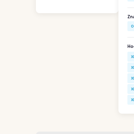
Zn
0
Hod
X
X
X
X
X