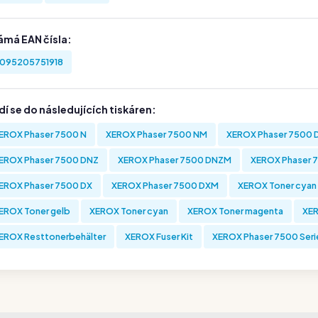
ámá EAN čísla:
095205751918
í se do následujících tiskáren:
EROX Phaser 7500 N
XEROX Phaser 7500 NM
XEROX Phaser 7500 
EROX Phaser 7500 DNZ
XEROX Phaser 7500 DNZM
XEROX Phaser 
EROX Phaser 7500 DX
XEROX Phaser 7500 DXM
XEROX Toner cyan
EROX Toner gelb
XEROX Toner cyan
XEROX Toner magenta
XER
EROX Resttonerbehälter
XEROX Fuser Kit
XEROX Phaser 7500 Seri