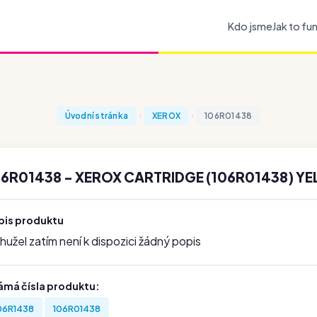
Kdo jsme
Jak to fu
Úvodní stránka
XEROX
106R01438
06R01438 - XEROX CARTRIDGE (106R01438) YE
pis produktu
užel zatím není k dispozici žádný popis
ámá čísla produktu:
06R1438
106R01438