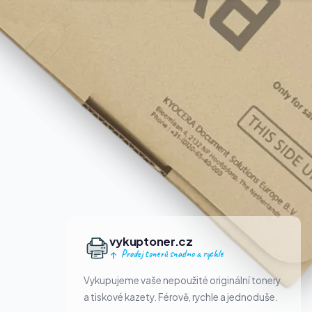
vykuptoner.cz
Prodej tonerů snadno a rychle
Vykupujeme vaše nepoužité originální tonery
a tiskové kazety. Férově, rychle a jednoduše.