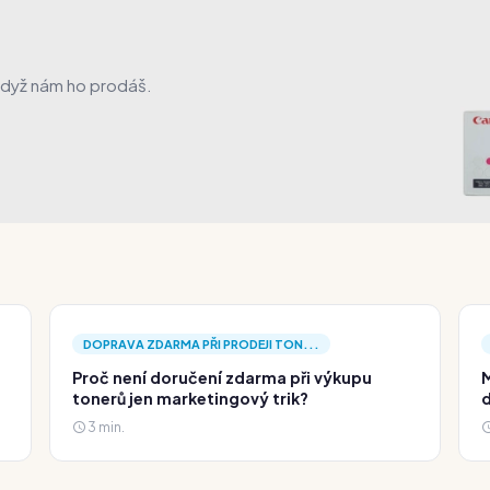
když nám ho prodáš.
DOPRAVA ZDARMA PŘI PRODEJI TON...
Proč není doručení zdarma při výkupu
M
tonerů jen marketingový trik?
d
3 min.