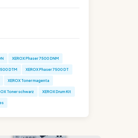
DN
XEROX Phaser 7500 DNM
7500 DTM
XEROX Phaser 7500 DT
XEROX Toner magenta
OX Toner schwarz
XEROX Drum Kit
es