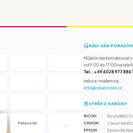
RÁDI VÁM PORADÍM
Můžete nás kontaktovat v
od 9:00 do 17:00 na telef
Tel.: +49 6028 977 886 
nebo e-mailem na:
info@vykuptoner.cz
VÝBĚR Z NABÍDKY
RICOH
Ricoh/NRG Car
...
CANON
Panasonic
Canon Ink BCI
EPSON
Epson Ink Ma