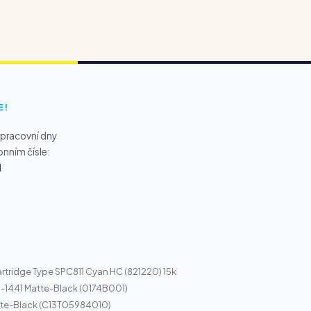
E!
 pracovní dny
onním čísle:
1
tridge Type SPC811 Cyan HC (821220) 15k
-1441 Matte-Black (0174B001)
tte-Black (C13T05984010)