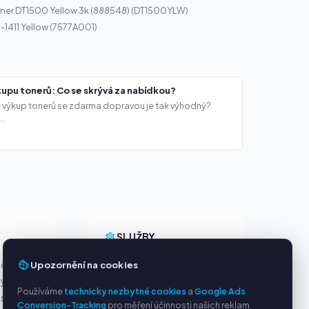
ner DT1500 Yellow 3k (888548) (DT1500YLW)
-1411 Yellow (7577A001)
upu tonerů: Co se skrývá za nabídkou?
že výkup tonerů se zdarma dopravou je tak výhodný?
..
Y
SLUŽBY
Upozornění na cookies
ačky
O nás
ny
Ochrana osobních údajů
Používáme
technicky nezbytné cookies
a
Google Ads
s PayPal
Kontakt / Právní informace
Conversion-Tracking
pro měření účinnosti našich reklam.