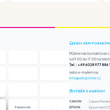
RÁDI VÁM PORADÍM
Můžete nás kontaktovat v
od 9:00 do 17:00 na telef
Tel.: +49 6028 977 886 
nebo e-mailem na:
info@vykuptoner.cz
VÝBĚR Z NABÍDKY
CANON
Canon Printh
...
EPSON
Panasonic
Epson Ink (C