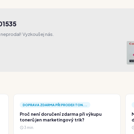
R01535
l neprodal! Vyzkoušej nás.
DOPRAVA ZDARMA PŘI PRODEJI TON...
Proč není doručení zdarma při výkupu
M
tonerů jen marketingový trik?
d
3 min.