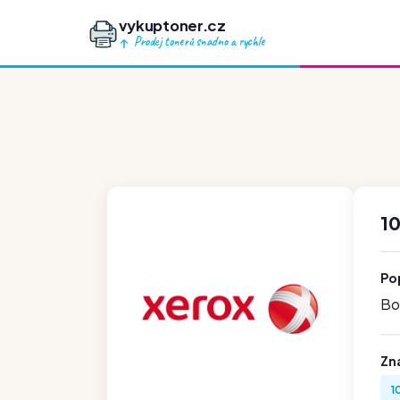
vykuptoner.cz
Prodej tonerů snadno a rychle
10
Po
Boh
Zn
1