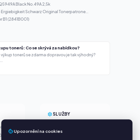
 Q5949A Black No.49A 2,5k
Ergiebigkeit Schwarz Original Tonerpatrone...
r B1 (2841B001)
upu tonerů: Co se skrývá za nabídkou?
že výkup tonerů se zdarma dopravou je tak výhodný?
..
Y
SLUŽBY
ačky
O nás
Upozornění na cookies
ny
Ochrana osobních údajů