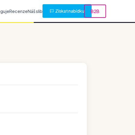
Získat nabídku
nguje
Recenze
Náš slib
B2B