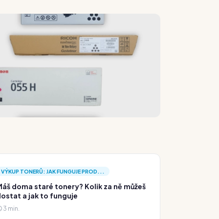
VÝKUP TONERŮ: JAK FUNGUJE PROD...
áš doma staré tonery? Kolik za ně můžeš
ostat a jak to funguje
3 min.