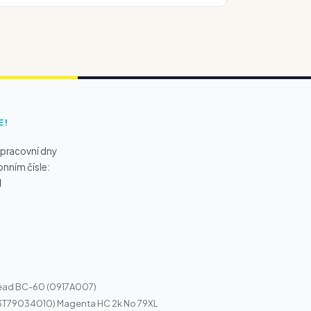
E!
 pracovní dny
onním čísle:
1
ead BC-60 (0917A007)
13T79034010) Magenta HC 2k No 79XL