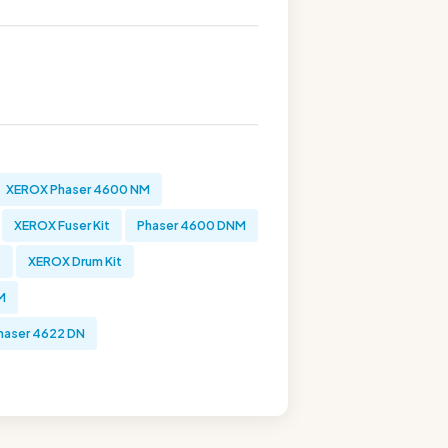
XEROX Phaser 4600 NM
XEROX Fuser Kit
Phaser 4600 DNM
T
XEROX Drum Kit
M
haser 4622 DN