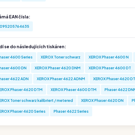
ámá EAN čísla:
095205764635
í se do následujících tiskáren:
haser 4600 Series
XEROX Toner schwarz
XEROX Phaser 4600 N
haser 4600 DN
XEROX Phaser 4620 DNM
XEROX Phaser 4600 DT
haser 4622 ADN
XEROX Phaser 4622 ADNM
XEROX Phaser 4620 D
EROX Phaser 4620 DTM
XEROX Phaser 4600 DTM
Phaser 4622 DN
EROX Toner schwarz kalibriert / metered
XEROX Phaser 4620 DN
P
EROX Phaser 4620 Series
Phaser 4622 Series