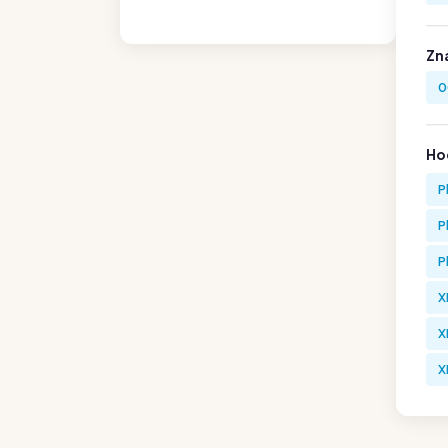
Zn
0
Hod
P
P
P
X
X
X