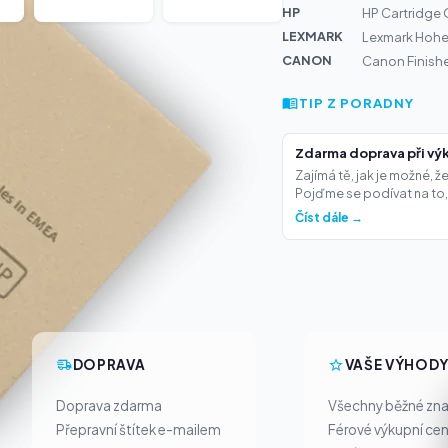
HP
HP Cartridge
LEXMARK
Lexmark Hohe 
CANON
Canon Finishe
TIP Z PORADNY
Zdarma doprava při výk
Zajímá tě, jak je možné, 
Pojďme se podívat na to,.
Číst dále →
DOPRAVA
VAŠE VÝHOD
Doprava zdarma
Všechny běžné zn
Přepravní štítek e-mailem
Férové výkupní ce