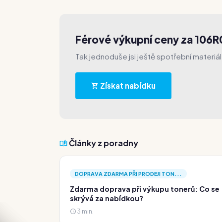
Férové výkupní ceny za 106
Tak jednoduše jsi ještě spotřební materiá
Získat nabídku
Články z poradny
DOPRAVA ZDARMA PŘI PRODEJI TON...
Zdarma doprava při výkupu tonerů: Co se
skrývá za nabídkou?
3 min.