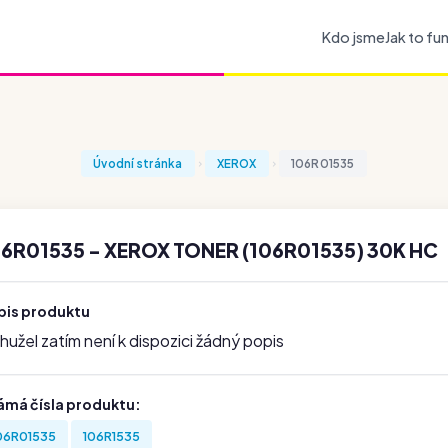
Kdo jsme
Jak to fu
Úvodní stránka
XEROX
106R01535
6R01535 - XEROX TONER (106R01535) 30K HC
pis produktu
užel zatím není k dispozici žádný popis
ámá čísla produktu:
06R01535
106R1535