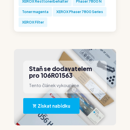
XEROX Resttonerbehälter
Phaser 7800 N
Toner magenta
XEROX Phaser 7800 Series
XEROX Filter
Staň se dodavatelem
pro 106R01563
Tento článek vykoupíme.
Získat nabídku