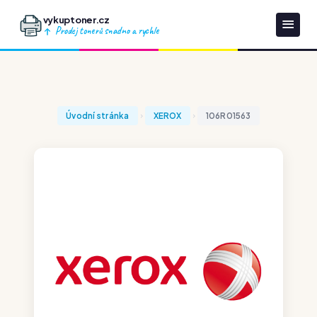
vykuptoner.cz
Prodej tonerů snadno a rychle
Úvodní stránka
XEROX
106R01563