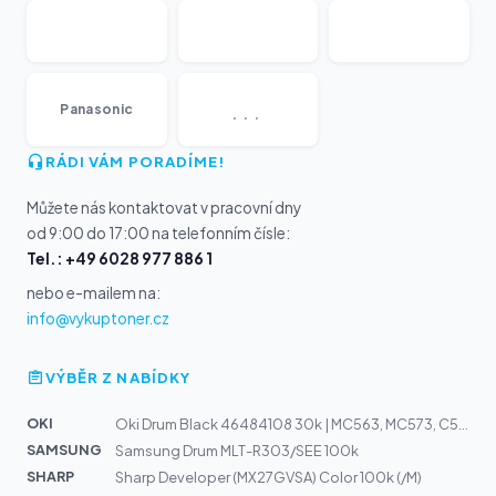
...
Panasonic
RÁDI VÁM PORADÍME!
Můžete nás kontaktovat v pracovní dny
od 9:00 do 17:00 na telefonním čísle:
Tel.: +49 6028 977 886 1
nebo e-mailem na:
info@vykuptoner.cz
VÝBĚR Z NABÍDKY
OKI
Oki Drum Black 46484108 30k | MC563, MC573, C532, C542
SAMSUNG
Samsung Drum MLT-R303/SEE 100k
SHARP
Sharp Developer (MX27GVSA) Color 100k (/M)