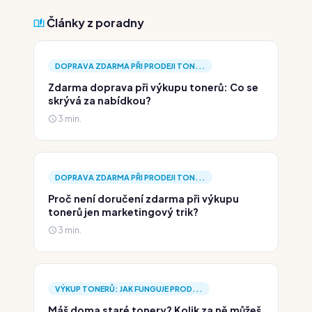
Články z poradny
DOPRAVA ZDARMA PŘI PRODEJI TON...
Zdarma doprava při výkupu tonerů: Co se
skrývá za nabídkou?
3 min.
DOPRAVA ZDARMA PŘI PRODEJI TON...
Proč není doručení zdarma při výkupu
tonerů jen marketingový trik?
3 min.
VÝKUP TONERŮ: JAK FUNGUJE PROD...
Máš doma staré tonery? Kolik za ně můžeš