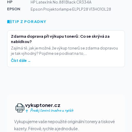
HP
HP Latex Ink No.881 Black CR334A
EPSON
Epson Projektorlampe ELPLP28 V13H010L28
TIP Z PORADNY
Zdarma doprava při výkupu tonerů: Co se skrývá za
nabídkou?
Zajímá tě, jak je možné, že výkup tonerů se zdarma dopravou
je tak výhodný? Pojďme se podívat na to,...
Číst dále →
vykuptoner.cz
Prodej tonerů snadno a rychle
Vykupujeme vaše nepoužité originální tonery a tiskové
kazety. Férově, rychle a jednoduše.