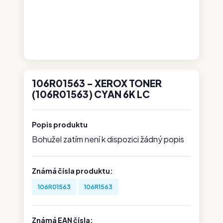
106R01563 - XEROX TONER
(106R01563) CYAN 6K LC
Popis produktu
Bohužel zatím není k dispozici žádný popis
Známá čísla produktu:
106R01563
106R1563
Známá EAN čísla: