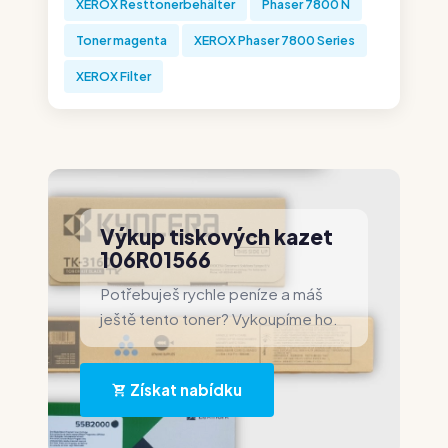
XEROX Resttonerbehälter
Phaser 7800 N
Toner magenta
XEROX Phaser 7800 Series
XEROX Filter
Výkup tiskových kazet
106R01566
Potřebuješ rychle peníze a máš
ještě tento toner? Vykoupíme ho.
Získat nabídku