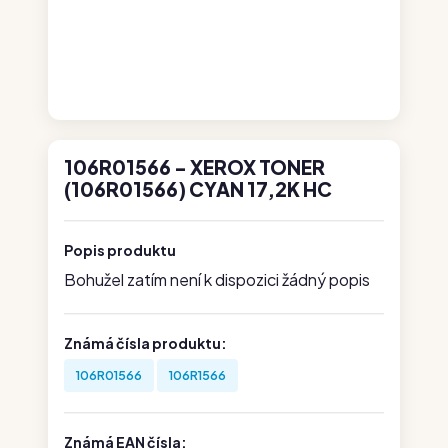
106R01566 - XEROX TONER
(106R01566) CYAN 17,2K HC
Popis produktu
Bohužel zatím není k dispozici žádný popis
Známá čísla produktu:
106R01566
106R1566
Známá EAN čísla: