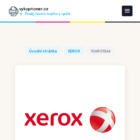
vykuptoner.cz
Prodej tonerů snadno a rychle
Úvodní stránka
XEROX
106R01566