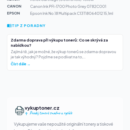
CANON
Canon Ink PFI-1700 Photo Grey 0782C001
EPSON
Epson Ink No.18 Multipack C13T18064012 15,1ml
TIP Z PORADNY
Zdarma doprava při výkupu tonerů: Co se skrývá za
nabídkou?
Zajímá tě, jak je možné, že výkup tonerů se zdarma dopravou
je tak výhodný? Pojďme se podívat na to,...
Číst dále →
vykuptoner.cz
Prodej tonerů snadno a rychle
Vykupujeme vaše nepoužité originální tonery a tiskové