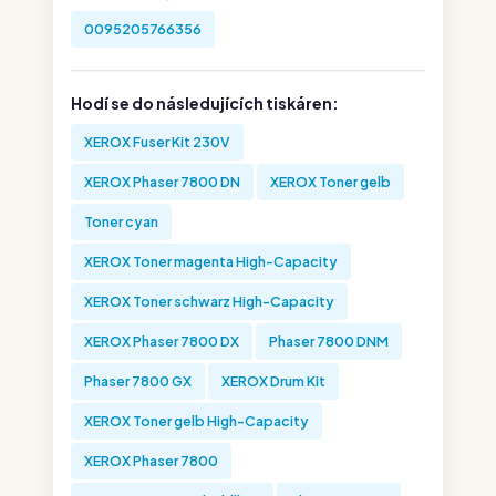
0095205766356
Hodí se do následujících tiskáren:
XEROX Fuser Kit 230V
XEROX Phaser 7800 DN
XEROX Toner gelb
Toner cyan
XEROX Toner magenta High-Capacity
XEROX Toner schwarz High-Capacity
XEROX Phaser 7800 DX
Phaser 7800 DNM
Phaser 7800 GX
XEROX Drum Kit
XEROX Toner gelb High-Capacity
XEROX Phaser 7800