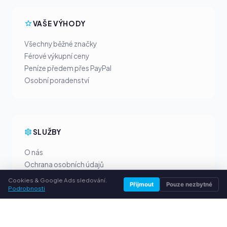
VAŠE VÝHODY
Všechny běžné značky
Férové výkupní ceny
Peníze předem přes PayPal
Osobní poradenství
SLUŽBY
O nás
Ochrana osobních údajů
Kontakt / Právní informace
Cookies & Google Ads sledování.
Přijmout
Pouze nezbytné
Podrobnosti
Časté dotazy (FAQ)
Poradna