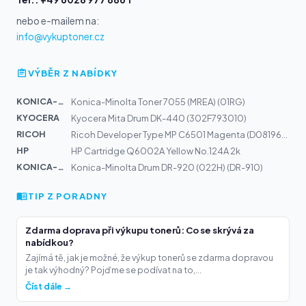
nebo e-mailem na:
info@vykuptoner.cz
VÝBĚR Z NABÍDKY
KONICA-MIN...
Konica-Minolta Toner 7055 (MREA) (01RG)
KYOCERA
Kyocera Mita Drum DK-440 (302F793010)
RICOH
Ricoh Developer Type MP C6501 Magenta (D0819670)
HP
HP Cartridge Q6002A Yellow No.124A 2k
KONICA-MIN...
Konica-Minolta Drum DR-920 (022H) (DR-910)
TIP Z PORADNY
Zdarma doprava při výkupu tonerů: Co se skrývá za
nabídkou?
Zajímá tě, jak je možné, že výkup tonerů se zdarma dopravou
je tak výhodný? Pojďme se podívat na to,...
Číst dále →