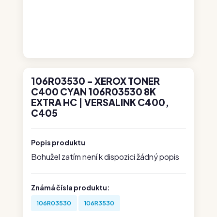
106R03530 - XEROX TONER
C400 CYAN 106R03530 8K
EXTRA HC | VERSALINK C400,
C405
Popis produktu
Bohužel zatím není k dispozici žádný popis
Známá čísla produktu:
106R03530
106R3530