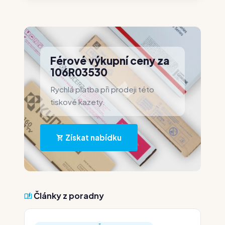
Férové výkupní ceny za
106R03530
Rychlá platba při prodeji této
tiskové kazety.
Získat nabídku
Články z poradny