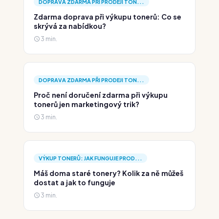
DOPRAVA ZDARMA PŘI PRODEJI TON...
Zdarma doprava při výkupu tonerů: Co se
skrývá za nabídkou?
3 min.
DOPRAVA ZDARMA PŘI PRODEJI TON...
Proč není doručení zdarma při výkupu
tonerů jen marketingový trik?
3 min.
VÝKUP TONERŮ: JAK FUNGUJE PROD...
Máš doma staré tonery? Kolik za ně můžeš
dostat a jak to funguje
3 min.