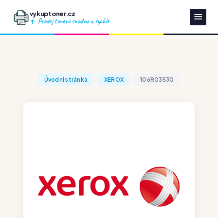
vykuptoner.cz
Prodej tonerů snadno a rychle
Úvodní stránka
XEROX
106R03530