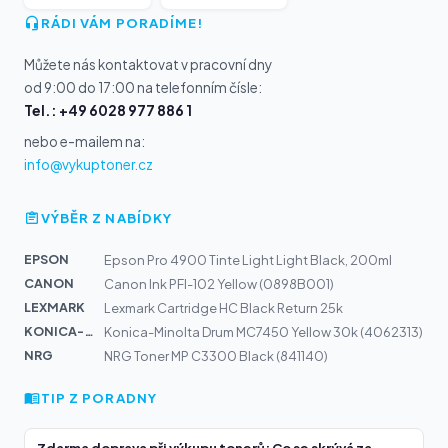
RÁDI VÁM PORADÍME!
Můžete nás kontaktovat v pracovní dny
od 9:00 do 17:00 na telefonním čísle:
Tel.: +49 6028 977 886 1
nebo e-mailem na:
info@vykuptoner.cz
VÝBĚR Z NABÍDKY
EPSON
Epson Pro 4900 Tinte Light Light Black, 200ml
CANON
Canon Ink PFI-102 Yellow (0898B001)
LEXMARK
Lexmark Cartridge HC Black Return 25k
KONICA-MIN...
Konica-Minolta Drum MC7450 Yellow 30k (4062313)
NRG
NRG Toner MP C3300 Black (841140)
TIP Z PORADNY
Zdarma doprava při výkupu tonerů: Co se skrývá za