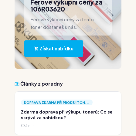
Férové výkupní ceny za
106R03620
Férové výkupní ceny za tento
toner dostaneš u nás.
Získat nabídku
Články z poradny
DOPRAVA ZDARMA PŘI PRODEJI TON...
Zdarma doprava při výkupu tonerů: Co se
skrývá za nabídkou?
3 min.