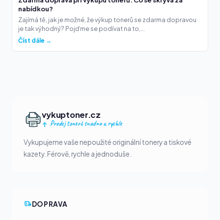
nabídkou?
Zajímá tě, jak je možné, že výkup tonerů se zdarma dopravou
je tak výhodný? Pojďme se podívat na to,...
Číst dále →
vykuptoner.cz
Prodej tonerů snadno a rychle
Vykupujeme vaše nepoužité originální tonery a tiskové
kazety. Férově, rychle a jednoduše.
DOPRAVA