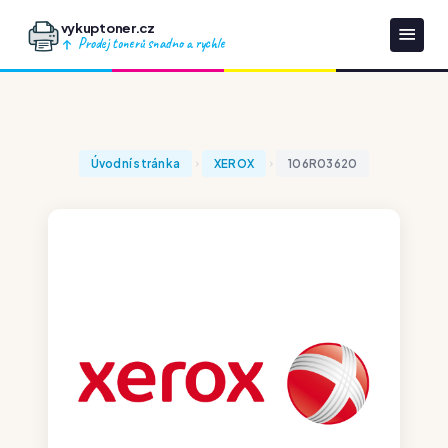
vykuptoner.cz
Prodej tonerů snadno a rychle
Úvodní stránka
XEROX
106R03620