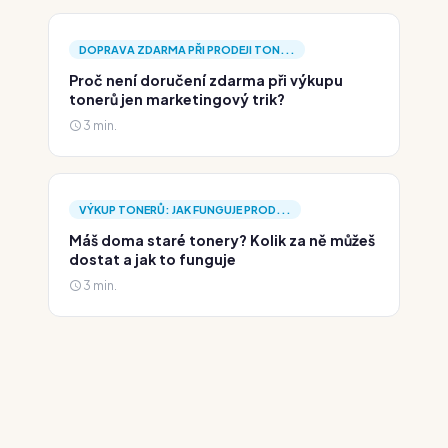
DOPRAVA ZDARMA PŘI PRODEJI TON...
Proč není doručení zdarma při výkupu
tonerů jen marketingový trik?
3 min.
VÝKUP TONERŮ: JAK FUNGUJE PROD...
Máš doma staré tonery? Kolik za ně můžeš
dostat a jak to funguje
3 min.