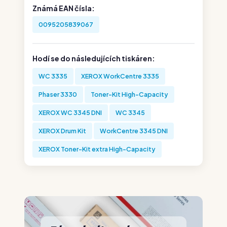
Známá EAN čísla:
0095205839067
Hodí se do následujících tiskáren:
WC 3335
XEROX WorkCentre 3335
Phaser 3330
Toner-Kit High-Capacity
XEROX WC 3345 DNI
WC 3345
XEROX Drum Kit
WorkCentre 3345 DNI
XEROX Toner-Kit extra High-Capacity