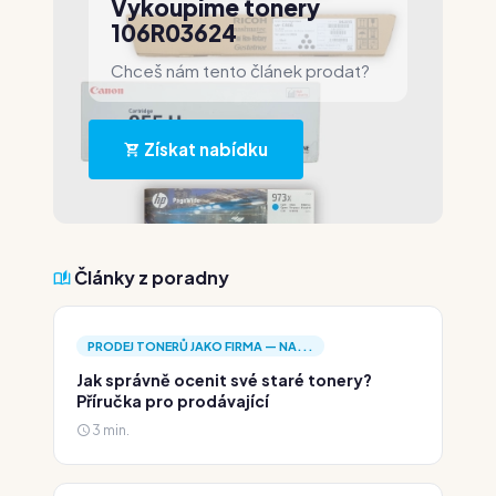
Vykoupíme tonery
106R03624
Chceš nám tento článek prodat?
Získat nabídku
Články z poradny
PRODEJ TONERŮ JAKO FIRMA — NA...
Jak správně ocenit své staré tonery?
Příručka pro prodávající
3 min.