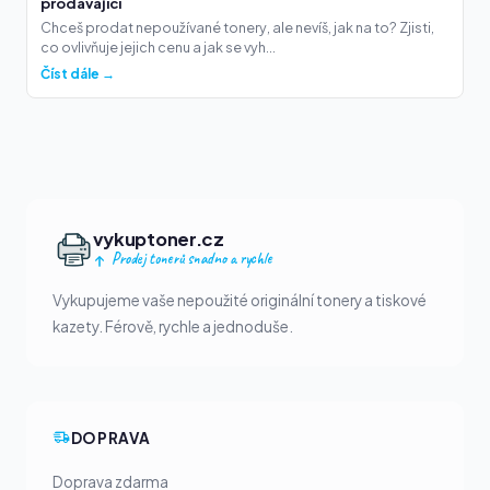
prodávající
Chceš prodat nepoužívané tonery, ale nevíš, jak na to? Zjisti,
co ovlivňuje jejich cenu a jak se vyh...
Číst dále →
vykuptoner.cz
Prodej tonerů snadno a rychle
Vykupujeme vaše nepoužité originální tonery a tiskové
kazety. Férově, rychle a jednoduše.
DOPRAVA
Doprava zdarma