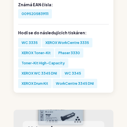
Známá EAN čísla:
0095205839111
Hodí se do následujících tiskáren:
WC 3335
XEROX WorkCentre 3335
XEROX Toner-Kit
Phaser 3330
Toner-Kit High-Capacity
XEROX WC 3345 DNI
WC 3345
XEROX Drum Kit
WorkCentre 3345 DNI