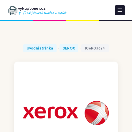
vykuptoner.cz
Prodej tonerů snadno a rychle
Úvodní stránka
XEROX
106R03624