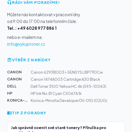
RÁDI VÁM PORADÍME!
Můžete nás kontaktovat v pracovní dny
od 9:00 do 17:00 na telefonním čísle:
Tel.: +49 6028 977 886 1
nebo e-mailem na:
info@vykuptoner.cz
VÝBĚR Z NABÍDKY
CANON
Canon 6293B003 i-SENSYS LBP7110Cw
CANON
Canon 1474A003 Cartridge A30 Black
DELL
Dell Toner 3100 Yellow HC 4k (593-10063)
HP
HP Ink No.81 Cyan C5067A 1k
KONICA-MIN...
Konica-Minolta Developer DV-010 (02UG)
TIP Z PORADNY
Jak správně ocenit své staré tonery? Příručka pro