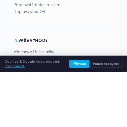
Přepravní štítek e-mailem
Doprava přes DHL
VAŠE VÝHODY
Všechny běžné značky
Férové výkupní ceny
Cookies & Google Ads sledování.
Přijmout
Pouze nezbytné
Peníze předem přes PayPal
Podrobnosti
Osobní poradenství
SLUŽBY
O nás
Ochrana osobních údajů
Kontakt / Právní informace