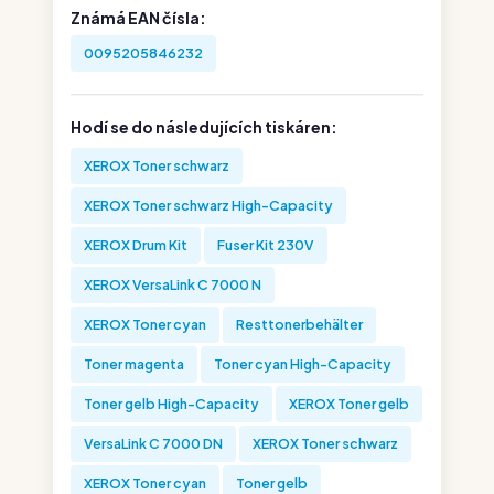
Známá EAN čísla:
0095205846232
Hodí se do následujících tiskáren:
XEROX Toner schwarz
XEROX Toner schwarz High-Capacity
XEROX Drum Kit
Fuser Kit 230V
XEROX VersaLink C 7000 N
XEROX Toner cyan
Resttonerbehälter
Toner magenta
Toner cyan High-Capacity
Toner gelb High-Capacity
XEROX Toner gelb
VersaLink C 7000 DN
XEROX Toner schwarz
XEROX Toner cyan
Toner gelb