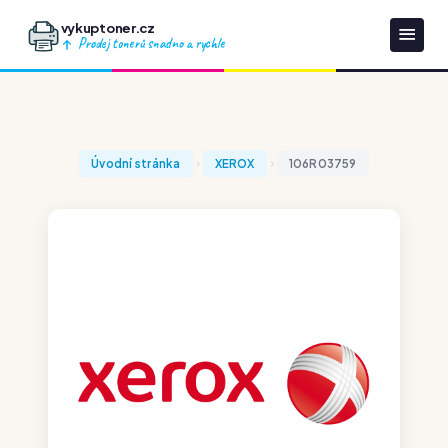
vykuptoner.cz
Prodej tonerů snadno a rychle
Úvodní stránka
XEROX
106R03759