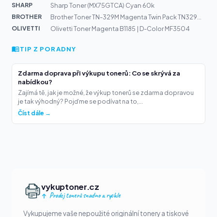
SHARP
Sharp Toner (MX75GTCA) Cyan 60k
BROTHER
Brother Toner TN-329M Magenta Twin Pack TN329MTWIN | HL...
OLIVETTI
Olivetti Toner Magenta B1185 | D-Color MF3504
TIP Z PORADNY
Zdarma doprava při výkupu tonerů: Co se skrývá za
nabídkou?
Zajímá tě, jak je možné, že výkup tonerů se zdarma dopravou
je tak výhodný? Pojďme se podívat na to,...
Číst dále →
vykuptoner.cz
Prodej tonerů snadno a rychle
Vykupujeme vaše nepoužité originální tonery a tiskové