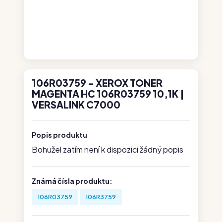
106R03759 - XEROX TONER
MAGENTA HC 106R03759 10,1K |
VERSALINK C7000
Popis produktu
Bohužel zatím není k dispozici žádný popis
Známá čísla produktu:
106R03759
106R3759