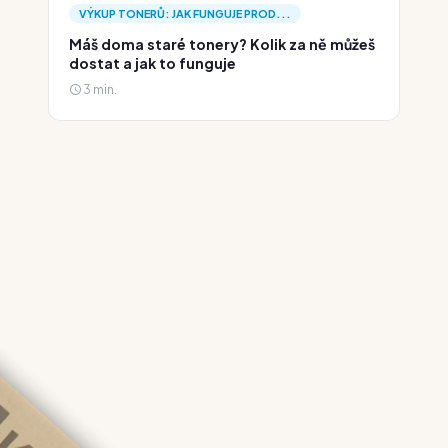
VÝKUP TONERŮ: JAK FUNGUJE PROD...
Máš doma staré tonery? Kolik za ně můžeš
dostat a jak to funguje
3 min.