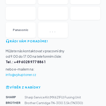
...
Panasonic
RÁDI VÁM PORADÍME!
Můžete nás kontaktovat v pracovní dny
od 9:00 do 17:00 na telefonním čísle:
Tel.: +49 6028 977 886 1
nebo e-mailem na:
info@vykuptoner.cz
VÝBĚR Z NABÍDKY
SHARP
Sharp Service Kit (MX621FU) Fusing Unit
BROTHER
Brother Cartridge TN-3130 3,5k (TN3130)