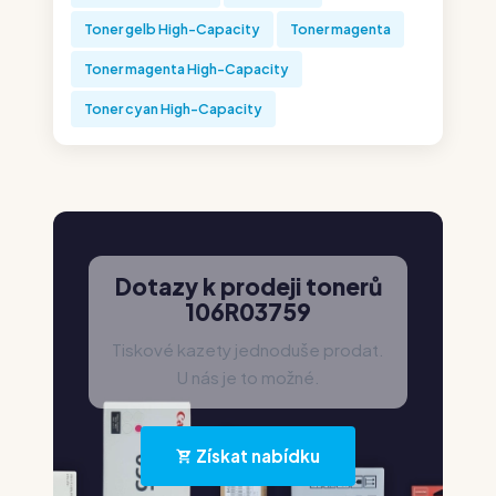
Toner gelb High-Capacity
Toner magenta
Toner magenta High-Capacity
Toner cyan High-Capacity
Dotazy k prodeji tonerů
106R03759
Tiskové kazety jednoduše prodat.
U nás je to možné.
Získat nabídku