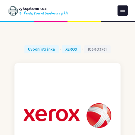
vykuptoner.cz
Prodej tonerů snadno a rychle
Úvodní stránka
XEROX
106R03761