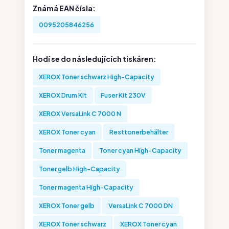
Známá EAN čísla:
0095205846256
Hodí se do následujících tiskáren:
XEROX Toner schwarz High-Capacity
XEROX Drum Kit
Fuser Kit 230V
XEROX VersaLink C 7000 N
XEROX Toner cyan
Resttonerbehälter
Toner magenta
Toner cyan High-Capacity
Toner gelb High-Capacity
Toner magenta High-Capacity
XEROX Toner gelb
VersaLink C 7000 DN
XEROX Toner schwarz
XEROX Toner cyan