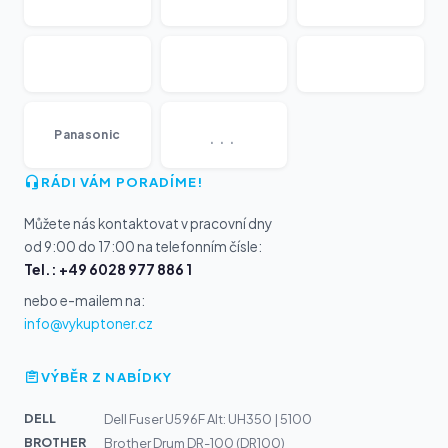
...
Panasonic
RÁDI VÁM PORADÍME!
Můžete nás kontaktovat v pracovní dny
od 9:00 do 17:00 na telefonním čísle:
Tel.: +49 6028 977 886 1
nebo e-mailem na:
info@vykuptoner.cz
VÝBĚR Z NABÍDKY
DELL
Dell Fuser U596F Alt: UH350 | 5100
BROTHER
Brother Drum DR-100 (DR100)