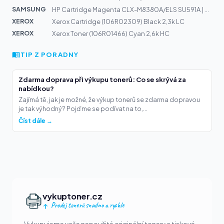
SAMSUNG
HP Cartridge Magenta CLX-M8380A/ELS SU591A | CLX-8380ND
XEROX
Xerox Cartridge (106R02309) Black 2,3k LC
XEROX
Xerox Toner (106R01466) Cyan 2,6k HC
TIP Z PORADNY
Zdarma doprava při výkupu tonerů: Co se skrývá za
nabídkou?
Zajímá tě, jak je možné, že výkup tonerů se zdarma dopravou
je tak výhodný? Pojďme se podívat na to,...
Číst dále →
vykuptoner.cz
Prodej tonerů snadno a rychle