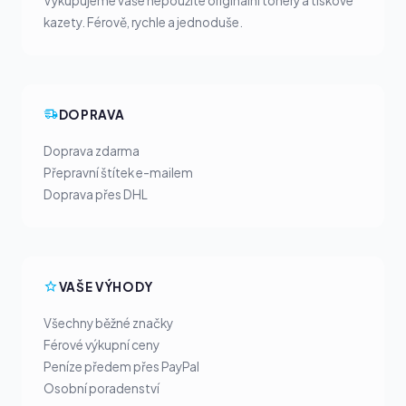
Vykupujeme vaše nepoužité originální tonery a tiskové
kazety. Férově, rychle a jednoduše.
DOPRAVA
Doprava zdarma
Přepravní štítek e-mailem
Doprava přes DHL
VAŠE VÝHODY
Všechny běžné značky
Férové výkupní ceny
Peníze předem přes PayPal
Osobní poradenství