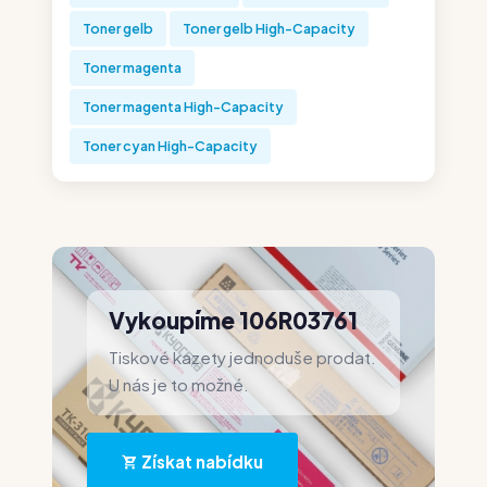
Toner gelb
Toner gelb High-Capacity
Toner magenta
Toner magenta High-Capacity
Toner cyan High-Capacity
Vykoupíme 106R03761
Tiskové kazety jednoduše prodat.
U nás je to možné.
Získat nabídku