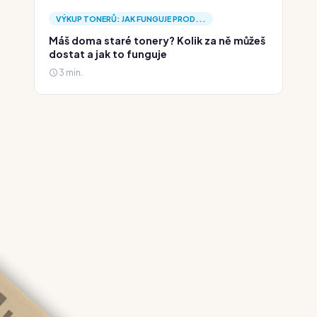
VÝKUP TONERŮ: JAK FUNGUJE PROD...
Máš doma staré tonery? Kolik za ně můžeš
dostat a jak to funguje
3 min.